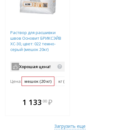
Раствор для расшивки
швов Основит БРИКСЭЙВ
ХС-30, цвет: 022 темно-
серый (мешок 20кг)
Хорошая цена!
Цена:
мешок (20 кг)
кг (0.05 мешок)
В комплекте
1 133
₽
00
е!
всегда выгоднее!
т
Подобрать комплект
Загрузить еще