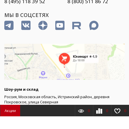
8 (495) 118 39 52
8 (800) 511 86 72
МЫ В СОЦСЕТЯХ
Шоу-рум и склад
Россия, Московская область, Истринский район, деревня
Покровское, улица Северная
Акции
0
0
0
График работы шоу-рума
пн–пт 9:00 – 20:00
Товаров
0
Сумма
0.00
₽
сб 10:00 – 17:00, вс – выходной