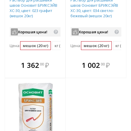
швов Основит БРИКСЭЙВ
швов Основит БРИКСЭЙВ
ХС-30, цвет: 023 графит
ХС-30, цвет: 034 светло-
(мешок 20кг)
бежевый (мешок 20кг)
Хорошая цена!
Хорошая цена!
Цена:
мешок (20 кг)
кг (0.05 мешок)
Цена:
мешок (20 кг)
кг (0.05
В комплекте
В комплекте
1 362
₽
1 002
₽
00
00
е!
всегда выгоднее!
всегда выгоднее!
в
т
Подобрать комплект
Подобрать комплект