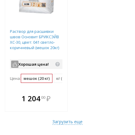
Раствор для расшивки
швов Основит БРИКСЭЙВ
ХС-30, цвет: 041 светло-
коричневый (мешок 20кг)
Хорошая цена!
Цена:
мешок (20 кг)
кг (0.05 мешок)
В комплекте
1 204
₽
00
е!
всегда выгоднее!
т
Подобрать комплект
Загрузить еще