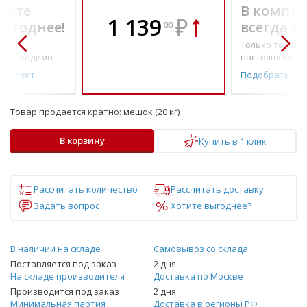
екте
В компле
1 139
₽
выгоднее!
всегда в
00
о по-
Только то, что 
необходимо
настоящему н
омплект
Подобрать ко
Товар продается кратно:
мешок (20 кг)
В корзину
Купить в 1 клик
Рассчитать количество
Рассчитать доставку
Задать вопрос
Хотите выгоднее?
В наличии на складе
Самовывоз со склада
Поставляется под заказ
2 дня
На складе производителя
Доставка по Москве
Производится под заказ
2 дня
Минимальная партия
Доставка в регионы РФ