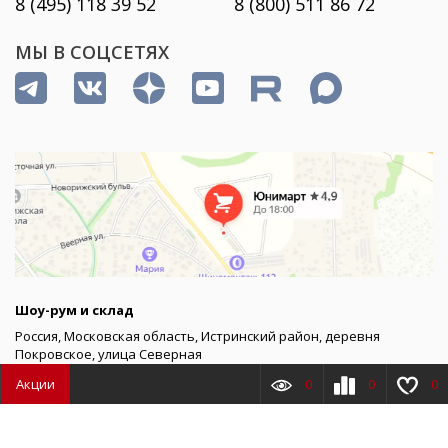
8 (495) 118 39 52
8 (800) 511 86 72
МЫ В СОЦСЕТЯХ
Шоу-рум и склад
Россия, Московская область, Истринский район, деревня
Покровское, улица Северная
Акции
0
0
0
График работы шоу-рума
пн–пт 9:00 – 20:00
Товаров
0
Сумма
0.00
₽
сб 10:00 – 17:00, вс – выходной