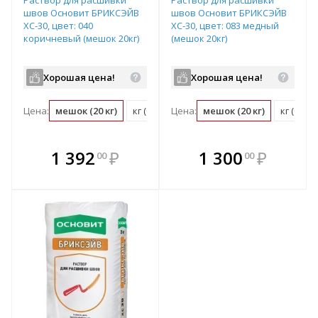
швов Основит БРИКСЭЙВ
швов Основит БРИКСЭЙВ
ХС-30, цвет: 040
ХС-30, цвет: 083 медный
коричневый (мешок 20кг)
(мешок 20кг)
Хорошая цена!
Хорошая цена!
Цена:
мешок (20 кг)
кг (0.05 мешок)
Цена:
мешок (20 кг)
кг (0.05
В комплекте
В комплекте
1 392
₽
1 300
₽
00
00
е!
всегда выгоднее!
всегда выгоднее!
в
т
Подобрать комплект
Подобрать комплект