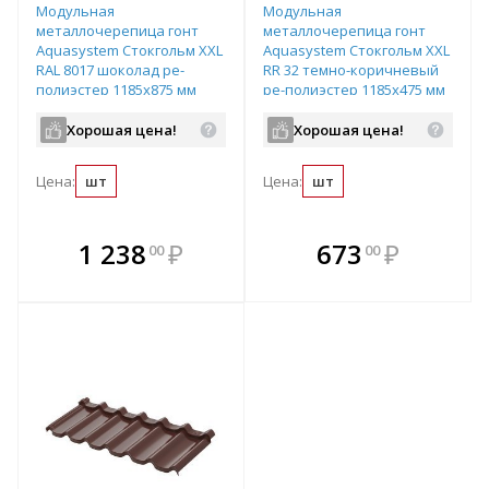
Модульная
Модульная
металлочерепица гонт
металлочерепица гонт
Aquasystem Стокгольм XXL
Aquasystem Стокгольм XXL
RAL 8017 шоколад ре-
RR 32 темно-коричневый
полиэстер 1185х875 мм
ре-полиэстер 1185х475 мм
Хорошая цена!
Хорошая цена!
Цена:
шт
Цена:
шт
В комплекте
В комплекте
1 238
₽
673
₽
00
00
е!
всегда выгоднее!
всегда выгоднее!
в
т
Подобрать комплект
Подобрать комплект