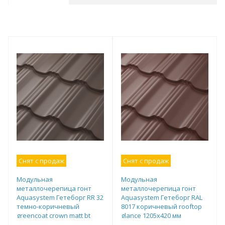
Снят с продаж
Снят с продаж
Модульная
Модульная
металлочерепица гонт
металлочерепица гонт
Aquasystem Гетеборг RR 32
Aquasystem Гетеборг RAL
темно-коричневый
8017 коричневый rooftop
greencoat crown matt bt
glance 1205х420 мм
1205х770 мм