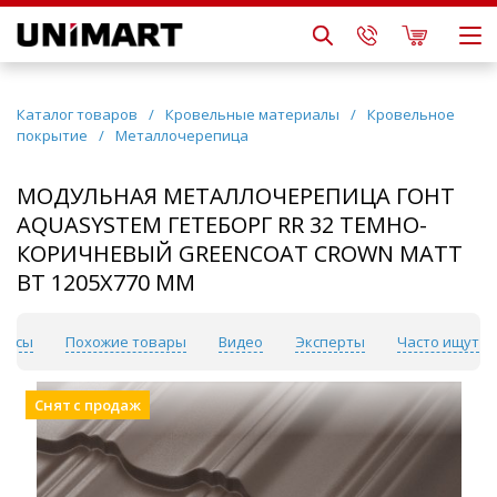
Каталог товаров
/
Кровельные материалы
/
Кровельное
покрытие
/
Металлочерепица
МОДУЛЬНАЯ МЕТАЛЛОЧЕРЕПИЦА ГОНТ
AQUASYSTEM ГЕТЕБОРГ RR 32 ТЕМНО-
КОРИЧНЕВЫЙ GREENCOAT CROWN MATT
BT 1205Х770 ММ
рвисы
Похожие товары
Видео
Эксперты
Часто ищут
Снят с продаж