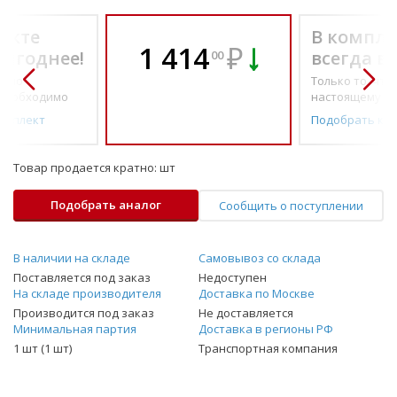
екте
В компле
1 414
₽
выгоднее!
всегда в
00
о по-
Только то, что 
необходимо
настоящему н
омплект
Подобрать ко
Товар продается кратно:
шт
Подобрать аналог
Сообщить о поступлении
В наличии на складе
Самовывоз со склада
Поставляется под заказ
Недоступен
На складе производителя
Доставка по Москве
Производится под заказ
Не доставляется
Минимальная партия
Доставка в регионы РФ
1 шт (1 шт)
Транспортная компания