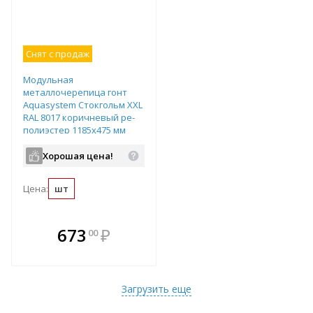
Снят с продаж
Модульная
металлочерепица гонт
Aquasystem Стокгольм XXL
RAL 8017 коричневый ре-
полиэстер 1185х475 мм
Хорошая цена!
Цена:
шт
В комплекте
673
₽
00
е!
всегда выгоднее!
т
Подобрать комплект
Загрузить еще