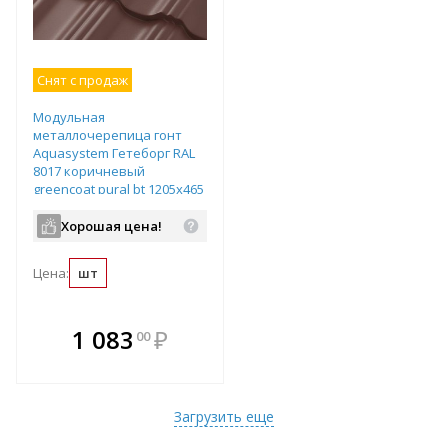
Снят с продаж
Модульная
металлочерепица гонт
Aquasystem Гетеборг RAL
8017 коричневый
greencoat pural bt 1205х465
мм
Хорошая цена!
Цена:
шт
В комплекте
1 083
₽
00
е!
всегда выгоднее!
т
Подобрать комплект
Загрузить еще