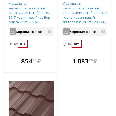
Модульная
Модульная
металлочерепица гонт
металлочерепица гонт
Aquasystem Гетеборг RAL
Aquasystem Гетеборг RR 32
8017 коричневый rooftop
темно-коричневый
glance 755х1205 мм
greencoat pural bt 1205х465
мм
Хорошая цена!
Хорошая цена!
Цена:
шт
Цена:
шт
В комплекте
В комплекте
854
₽
1 083
₽
00
00
е!
всегда выгоднее!
всегда выгоднее!
в
т
Подобрать комплект
Подобрать комплект