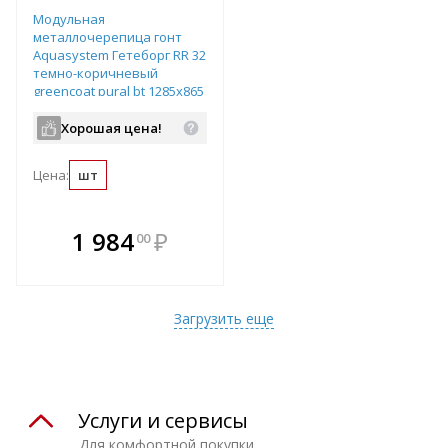
Модульная
металлочерепица гонт
Aquasystem Гетеборг RR 32
темно-коричневый
greencoat pural bt 1285х865
мм
Хорошая цена!
Цена:
шт
В комплекте
1 984
₽
00
е!
всегда выгоднее!
т
Подобрать комплект
Загрузить еще
Услуги и сервисы
Для комфортной покупки