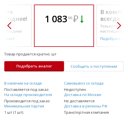
екте
В компле
1 083
₽
выгоднее!
всегда в
00
о по-
Только то, что 
необходимо
настоящему н
омплект
Подобрать ко
Товар продается кратно:
шт
Подобрать аналог
Сообщить о поступлении
В наличии на складе
Самовывоз со склада
Поставляется под заказ
Недоступен
На складе производителя
Доставка по Москве
Производится под заказ
Не доставляется
Минимальная партия
Доставка в регионы РФ
1 шт (1 шт)
Транспортная компания