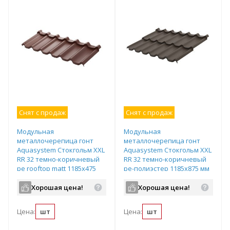
Снят с продаж
Снят с продаж
Модульная
Модульная
металлочерепица гонт
металлочерепица гонт
Aquasystem Стокгольм XXL
Aquasystem Стокгольм XXL
RR 32 темно-коричневый
RR 32 темно-коричневый
pe rooftop matt 1185х475
ре-полиэстер 1185х875 мм
мм
Хорошая цена!
Хорошая цена!
Цена:
шт
Цена:
шт