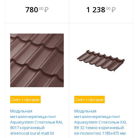
В комплекте
В комплекте
780
₽
1 238
₽
00
00
е!
всегда выгоднее!
всегда выгоднее!
в
т
Подобрать комплект
Подобрать комплект
Снят с продаж
Снят с продаж
Модульная
Модульная
металлочерепица гонт
металлочерепица гонт
Aquasystem Стокгольм RAL
Aquasystem Стокгольм XXL
8017 коричневый
RR 32 темно-коричневый
greencoat pural matt bt
ре-полиэстер 1185х475 мм