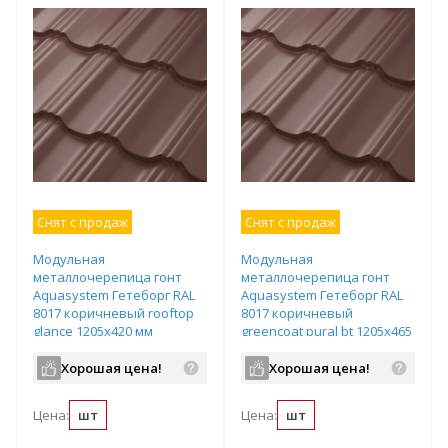
Снят с продаж
Снят с продаж
Модульная
Модульная
металлочерепица гонт
металлочерепица гонт
Aquasystem Гетеборг RAL
Aquasystem Гетеборг RAL
8017 коричневый rooftop
8017 коричневый
glance 1205х420 мм
greencoat pural bt 1205х465
мм
Хорошая цена!
Хорошая цена!
Цена:
шт
Цена:
шт