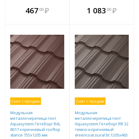
В комплекте
В комплекте
467
₽
1 083
₽
00
00
е!
всегда выгоднее!
всегда выгоднее!
в
т
Подобрать комплект
Подобрать комплект
Снят с продаж
Снят с продаж
Модульная
Модульная
металлочерепица гонт
металлочерепица гонт
Aquasystem Гетеборг RAL
Aquasystem Гетеборг RR 32
8017 коричневый rooftop
темно-коричневый
glance 755х1205 мм
greencoat pural bt 1205х465