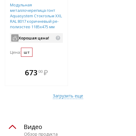
Модульная
металлочерепица гонт
Aquasystem Стокгольм XXL
RAL 8017 коричневый ре-
полиэстер 1185х475 мм
Хорошая цена!
Цена:
шт
В комплекте
673
₽
00
е!
всегда выгоднее!
т
Подобрать комплект
Загрузить еще
Видео
Обзор продукта