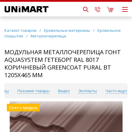
Каталог товаров
/
Кровельные материалы
/
Кровельное
покрытие
/
Металлочерепица
МОДУЛЬНАЯ МЕТАЛЛОЧЕРЕПИЦА ГОНТ
AQUASYSTEM ГЕТЕБОРГ RAL 8017
КОРИЧНЕВЫЙ GREENCOAT PURAL BT
1205Х465 ММ
рвисы
Похожие товары
Видео
Эксперты
Часто ищут
Снят с продаж