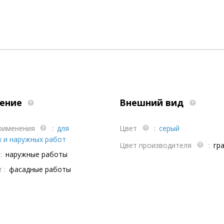
ение
Внешний вид
рименения
:
для
Цвет
:
серый
х и наружных работ
Цвет производителя
:
гр
:
наружные работы
 :
фасадные работы