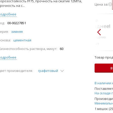
орозостойкость FF75, прочность на сжатие 12МПа,
Цена за:
рочность на с...
Подробнее
В комплекте
од:
00-00227851
всегда выгоднее!
ерия:
зимняя
Только то, что по-
настоящему необходимо
снова:
цементная
Подобрать комплект
изнеспособность раствора, минут:
60
Подробнее
Товар прод
В
вет производителя:
графитовый
В наличии 
Поставляет
На складе 
Производит
Минимальн
1 мешок (25