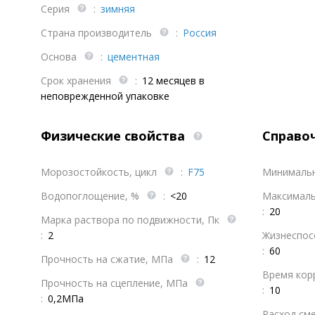
Серия
:
зимняя
Страна производитель
:
Россия
Основа
:
цементная
Срок хранения
:
12 месяцев в
неповрежденной упаковке
Физические свойства
Справо
Морозостойкость, цикл
:
F75
Минимальн
Водопоглощение, %
:
<20
Максималь
:
20
Марка раствора по подвижности, Пк
:
2
Жизнеспос
:
60
Прочность на сжатие, МПа
:
12
Время кор
Прочность на сцепление, МПа
:
10
:
0,2МПа
Расход сме