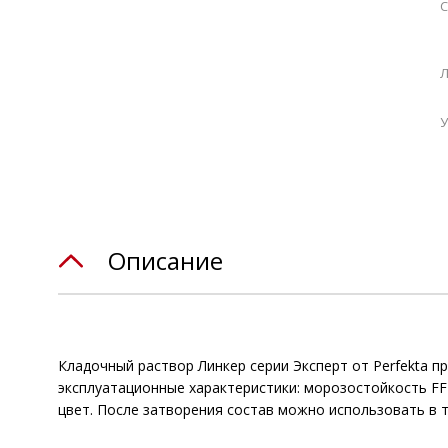
С
Л
У
Описание
Кладочный раствор Линкер серии Эксперт от Perfekta п
эксплуатационные характеристики: морозостойкость FF
цвет. После затворения состав можно использовать в те