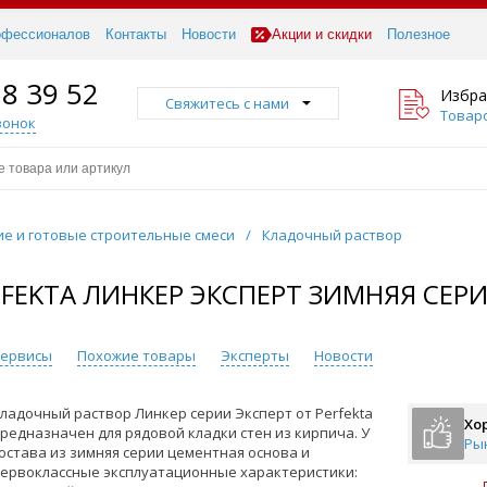
офессионалов
Контакты
Новости
Акции и скидки
Полезное
18 39 52
Избра
Свяжитесь с нами
Товаро
вонок
ие и готовые строительные смеси
/
Кладочный раствор
FEKTA ЛИНКЕР ЭКСПЕРТ ЗИМНЯЯ СЕРИ
 сервисы
Похожие товары
Эксперты
Новости
ладочный раствор Линкер серии Эксперт от Perfekta
Хо
редназначен для рядовой кладки стен из кирпича. У
Ры
остава из зимняя серии цементная основа и
ервоклассные эксплуатационные характеристики: