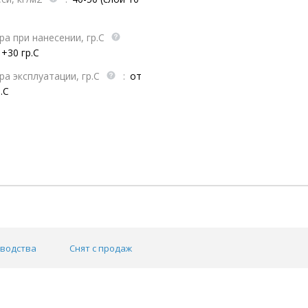
а при нанесении, гр.С
 +30 гр.С
а эксплуатации, гр.С
:
от
.С
зводства
Снят с продаж