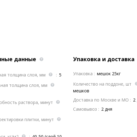
чные данные
Упаковка и доставка
Упаковка :
мешок 25кг
ая толщина слоя, мм
:
5
Количество на поддоне, шт
ная толщина слоя, мм
мешков
Доставка по Москве и МО :
2
обность раствора, минут
Самовывоз :
2 дня
ректировки плитки, минут
си, кг/м2
:
40-50 (слой 10