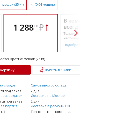
мешок (25 кг)
кг (0.04 мешок)
В комплекте
1 288
₽
всегда выгоднее!
00
Только то, что по-
настоящему необходимо
Подобрать комплект
ается кратно:
мешок (25 кг)
 корзину
Купить в 1 клик
на складе
Самовывоз со склада
ся под заказ
2 дня
производителя
Доставка по Москве
ся под заказ
2 дня
ая партия
Доставка в регионы РФ
 кг)
Транспортная компания