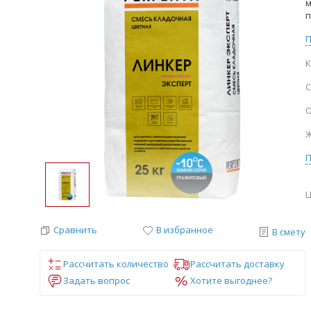
м
п
К
С
О
Ж
Ц
Сравнить
В избранное
В смету
Рассчитать количество
Рассчитать доставку
Задать вопрос
Хотите выгоднее?