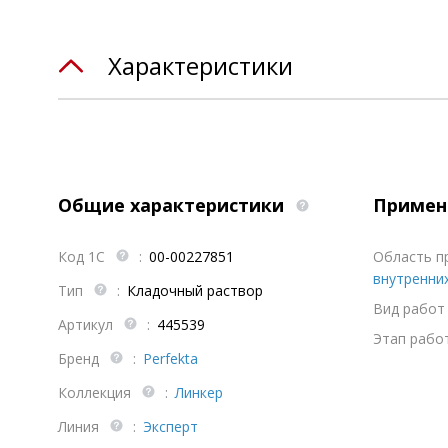
Характеристики
Общие характеристики
Примен
Код 1С
:
00-00227851
Область п
внутренни
Тип
:
Кладочный раствор
Вид работ 
Артикул
:
445539
Этап работ
Бренд
:
Perfekta
Коллекция
:
Линкер
Линия
:
Эксперт