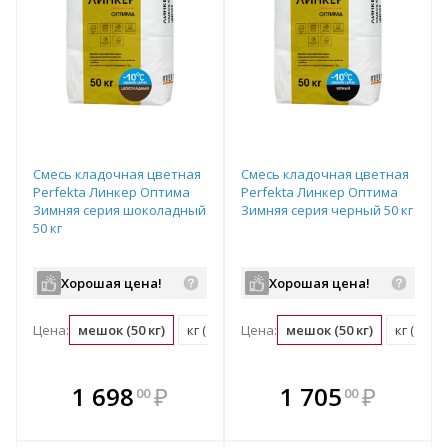
Смесь кладочная цветная
Смесь кладочная цветная
Perfekta Линкер Оптима
Perfekta Линкер Оптима
Зимняя серия шоколадный
Зимняя серия черный 50 кг
50 кг
Хорошая цена!
Хорошая цена!
Цена:
мешок (50 кг)
кг (0.02 мешок)
Цена:
мешок (50 кг)
кг (0.02
В комплекте
В комплекте
1 698
₽
1 705
₽
00
00
е!
всегда выгоднее!
всегда выгоднее!
в
т
Подобрать комплект
Подобрать комплект