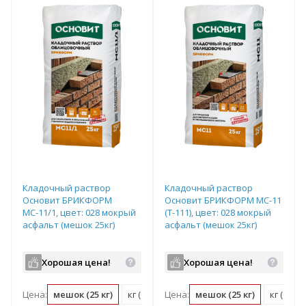
Кладочный раствор
Кладочный раствор
Основит БРИКФОРМ
Основит БРИКФОРМ МС-11
МС-11/1, цвет: 028 мокрый
(Т-111), цвет: 028 мокрый
асфальт (мешок 25кг)
асфальт (мешок 25кг)
Хорошая цена!
Хорошая цена!
Цена:
мешок (25 кг)
кг (0.04 мешок)
Цена:
мешок (25 кг)
кг (0.04