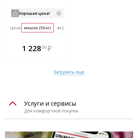
Хорошая цена!
Цена:
мешок (50 кг)
кг (0.02 мешок)
В комплекте
1 228
₽
00
е!
всегда выгоднее!
т
Подобрать комплект
Загрузить еще
Услуги и сервисы
Для комфортной покупки