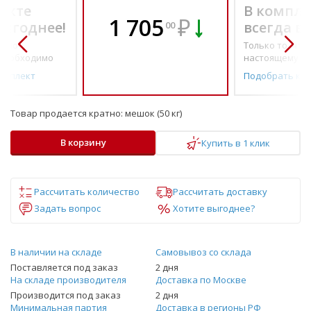
екте
В компле
1 705
₽
выгоднее!
всегда в
00
о по-
Только то, что 
необходимо
настоящему н
омплект
Подобрать ко
Товар продается кратно:
мешок (50 кг)
В корзину
Купить в 1 клик
Рассчитать количество
Рассчитать доставку
Задать вопрос
Хотите выгоднее?
В наличии на складе
Самовывоз со склада
Поставляется под заказ
2 дня
На складе производителя
Доставка по Москве
Производится под заказ
2 дня
Минимальная партия
Доставка в регионы РФ