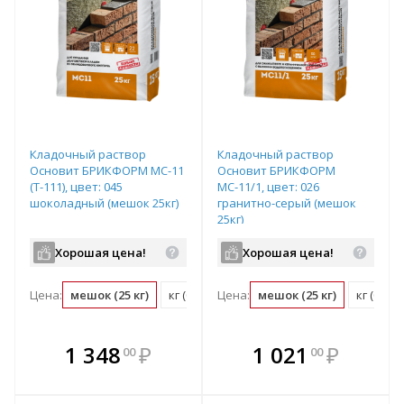
Кладочный раствор
Кладочный раствор
Основит БРИКФОРМ МС-11
Основит БРИКФОРМ
(Т-111), цвет: 045
МС-11/1, цвет: 026
шоколадный (мешок 25кг)
гранитно-серый (мешок
25кг)
Хорошая цена!
Хорошая цена!
Цена:
мешок (25 кг)
кг (0.04 мешок)
Цена:
мешок (25 кг)
кг (0.04
В комплекте
В комплекте
1 348
₽
1 021
₽
00
00
е!
всегда выгоднее!
всегда выгоднее!
в
т
Подобрать комплект
Подобрать комплект