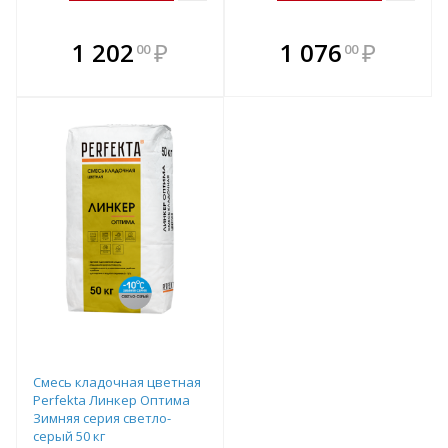
В комплекте
В комплекте
1 202
₽
1 076
₽
00
00
е!
всегда выгоднее!
всегда выгоднее!
в
т
Подобрать комплект
Подобрать комплект
Смесь кладочная цветная
Perfekta Линкер Оптима
Зимняя серия светло-
серый 50 кг