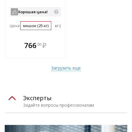
Хорошая цена!
Цена:
мешок (25 кг)
кг (0.04 мешок)
В комплекте
766
₽
00
е!
всегда выгоднее!
т
Подобрать комплект
Загрузить еще
Эксперты
Задайте вопросы профессионалам