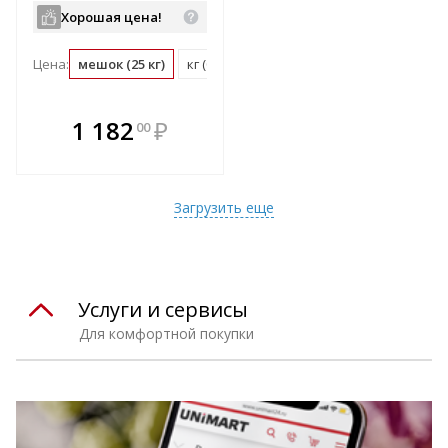
Хорошая цена!
Цена:
мешок (25 кг)
кг (0.04 мешок)
В комплекте
1 182
₽
00
е!
всегда выгоднее!
т
Подобрать комплект
Загрузить еще
Услуги и сервисы
Для комфортной покупки