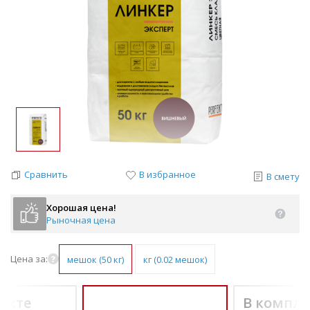
Сравнить
В избранное
В смету
Хорошая цена!
Рыночная цена
Цена за:
мешок (50 кг)
кг (0.02 мешок)
екте
В компле