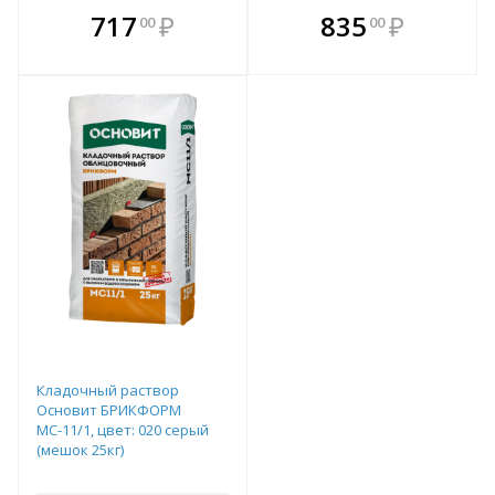
В комплекте
В комплекте
717
₽
835
₽
00
00
е!
всегда выгоднее!
всегда выгоднее!
в
т
Подобрать комплект
Подобрать комплект
Кладочный раствор
Основит БРИКФОРМ
МС-11/1, цвет: 020 серый
(мешок 25кг)