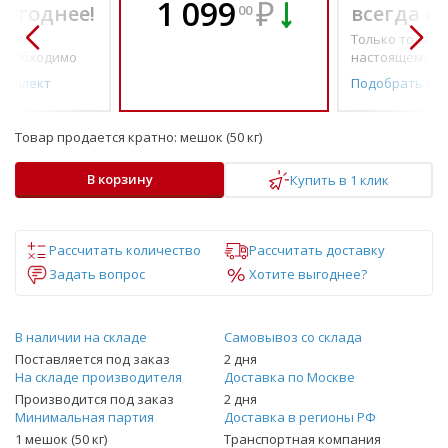
1 099
₽
выгоднее!
всегда в
00
о по-
Только то, что 
необходимо
настоящему н
омплект
Подобрать ко
Товар продается кратно:
мешок (50 кг)
В корзину
Купить в 1 клик
Рассчитать количество
Рассчитать доставку
Задать вопрос
Хотите выгоднее?
В наличии на складе
Самовывоз со склада
Поставляется под заказ
2 дня
На складе производителя
Доставка по Москве
Производится под заказ
2 дня
Минимальная партия
Доставка в регионы РФ
1 мешок (50 кг)
Транспортная компания