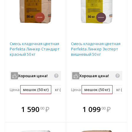
Смесь кладочная цветная
Смесь кладочная цветная
Perfekta Линкер Стандарт
Perfekta Линкер Эксперт
красный 50 кг
вишневый 50 кг
Хорошая цена!
Хорошая цена!
Цена:
мешок (50 кг)
кг (0.02 мешок)
Цена:
мешок (50 кг)
кг (0.02
В комплекте
В комплекте
1 590
₽
1 099
₽
00
00
е!
всегда выгоднее!
всегда выгоднее!
в
т
Подобрать комплект
Подобрать комплект