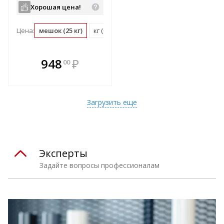
Хорошая цена!
Цена:
мешок (25 кг)
кг (0.04 мешок)
В комплекте
948
₽
00
е!
всегда выгоднее!
т
Подобрать комплект
Загрузить еще
Эксперты
Задайте вопросы профессионалам