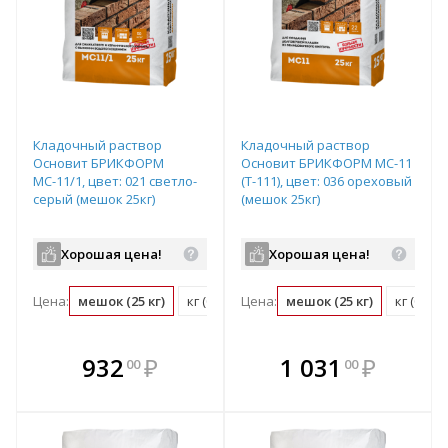
Кладочный раствор
Кладочный раствор
Основит БРИКФОРМ
Основит БРИКФОРМ МС-11
МС-11/1, цвет: 021 светло-
(Т-111), цвет: 036 ореховый
серый (мешок 25кг)
(мешок 25кг)
Хорошая цена!
Хорошая цена!
Цена:
мешок (25 кг)
кг (0.04 мешок)
Цена:
мешок (25 кг)
кг (0.04
В комплекте
В комплекте
932
₽
1 031
₽
00
00
е!
всегда выгоднее!
всегда выгоднее!
в
т
Подобрать комплект
Подобрать комплект