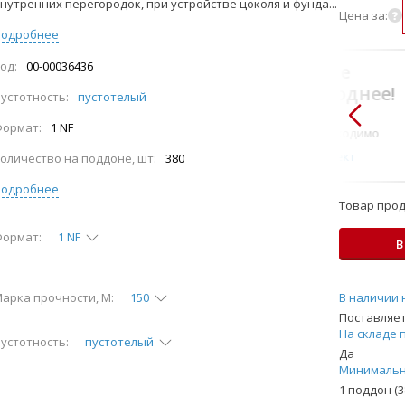
нутренних перегородок, при устройстве цоколя и фунда...
Цена за:
Подробнее
од:
00-00036436
В комплекте
всегда выгоднее!
устотность:
пустотелый
Только то, что по-
Формат:
1 NF
настоящему необходимо
Подобрать комплект
оличество на поддоне, шт:
380
Подробнее
Товар прод
ормат:
1 NF
В
арка прочности, М:
150
В наличии 
Поставляет
На складе 
устотность:
пустотелый
Да
Минимальн
1 поддон (3