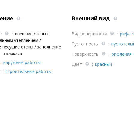
ение
Внешний вид
ие
:
внешние стены с
Вид поверхности
:
рифле
льным утеплением /
Пустотность
:
пустотелы
 несущие стены / заполнение
го каркаса
Поверхность
:
рифленая
:
наружные работы
Цвет
:
красный
 :
строительные работы