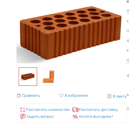
в
К
П
К
Ф
М
Сравнить
В избранное
В смету
П
Рассчитать количество
Рассчитать доставку
Задать вопрос
Хотите выгоднее?