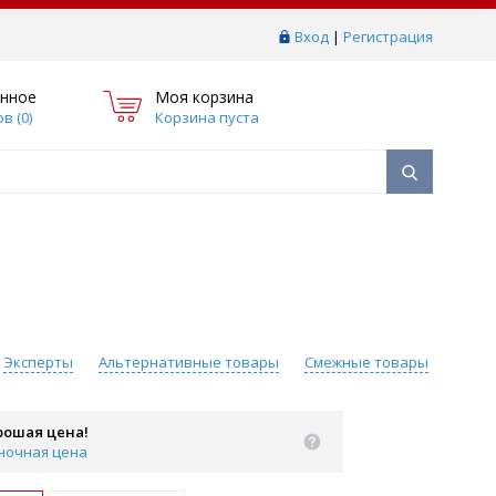
Вход
|
Регистрация
нное
Моя корзина
в (
0
)
Корзина пуста
Эксперты
Альтернативные товары
Смежные товары
рошая цена!
ночная цена