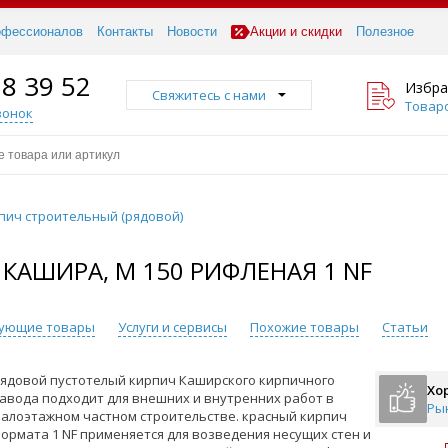
офессионалов
Контакты
Новости
Акции и скидки
Полезное
18 39 52
Избра
Свяжитесь с нами
Товаро
вонок
пич строительный (рядовой)
АШИРА, М 150 РИФЛЕНАЯ 1 NF
вующие товары
Услуги и сервисы
Похожие товары
Статьи
ядовой пустотелый кирпич Каширского кирпичного
Хо
авода подходит для внешних и внутренних работ в
Ры
алоэтажном частном строительстве. красный кирпич
ормата 1 NF применяется для возведения несущих стен и