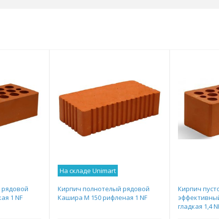
На складе Unimart
 рядовой
Кирпич полнотелый рядовой
Кирпич пуст
ая 1 NF
Кашира М 150 рифленая 1 NF
эффективный
гладкая 1,4 N