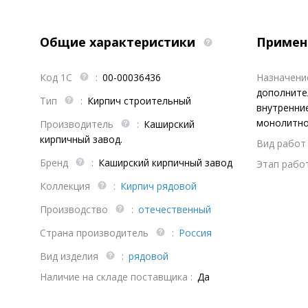
Общие характеристики
Примен
Код 1С
:
00-00036436
Назначен
дополните
Тип
:
Кирпич строительный
внутренние
монолитно
Производитель
:
Каширский
кирпичный завод.
Вид работ 
Бренд
:
Каширский кирпичный завод
Этап работ
Коллекция
:
Кирпич рядовой
Производство
:
отечественный
Страна производитель
:
Россия
Вид изделия
:
рядовой
Наличие на складе поставщика :
Да