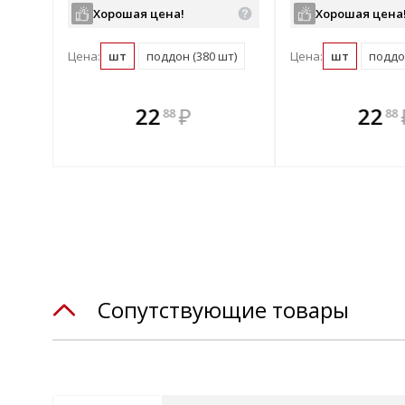
Хорошая цена!
Хорошая цена
Цена:
шт
поддон (380 шт)
Цена:
шт
поддон
те
В комплекте
В комплек
В ком
22
₽
22
88
88
днее!
всегда выгоднее!
всегда выгод
всегда 
лект
Подобрать комплект
Подобрать компл
Подобрат
Сопутствующие товары