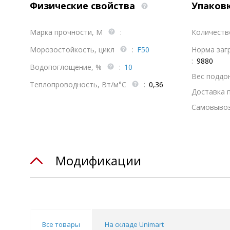
Физические свойства
Упаков
Марка прочности, М
:
Количеств
Морозостойкость, цикл
:
F50
Норма загр
:
9880
Водопоглощение, %
:
10
Вес поддона
Теплопроводность, Вт/м°С
:
0,36
Доставка 
Самовывоз
Модификации
Все товары
На складе Unimart