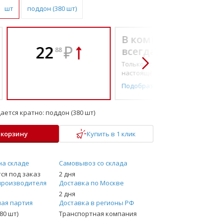
шт
поддон (380 шт)
В комплекте
22
₽
всегда выгоднее!
88
Только то, что по-
настоящему необходимо
Подобрать комплект
ается кратно:
поддон (380 шт)
 корзину
Купить в 1 клик
на складе
Самовывоз со склада
ся под заказ
2 дня
производителя
Доставка по Москве
2 дня
ая партия
Доставка в регионы РФ
80 шт)
Транспортная компания