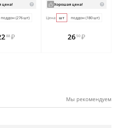
 цена!
Хорошая цена!
поддон (276 шт)
Цена:
шт
поддон (180 шт)
плекте
 комплекте
В комплекте
В
22
₽
26
₽
88
50
ыгоднее!
гда выгоднее!
всегда выгоднее!
всег
 комплект
добрать комплект
Подобрать комплект
Под
Мы рекомендуем