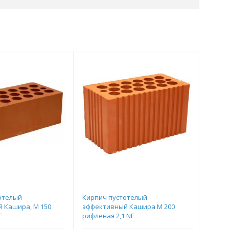
отелый
Кирпич пустотелый
 Кашира, М 150
эффективный Кашира М 200
F
рифленая 2,1 NF