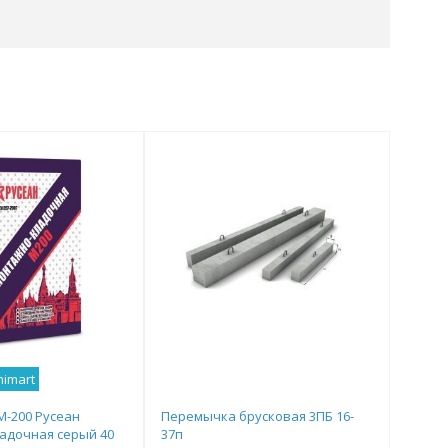
nimart
М-200 Русеан
Перемычка брусковая 3ПБ 16-
адочная серый 40
37п