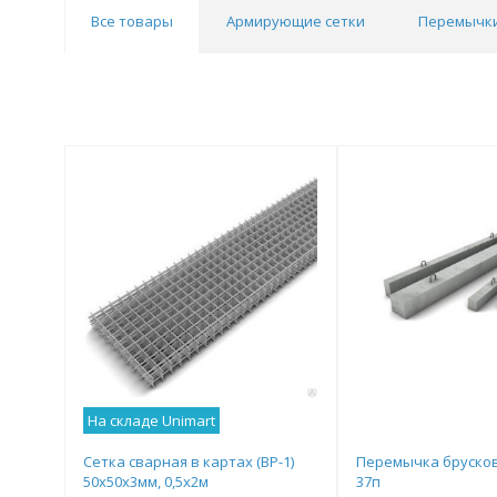
Все товары
Армирующие сетки
Перемычк
На складе Unimart
Сетка сварная в картах (ВР-1)
Перемычка брусков
50х50х3мм, 0,5х2м
37п