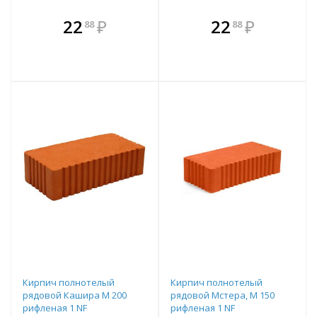
В комплекте
В комплекте
22
₽
22
₽
88
88
е!
всегда выгоднее!
всегда выгоднее!
в
т
Подобрать комплект
Подобрать комплект
Кирпич полнотелый
Кирпич полнотелый
рядовой Кашира М 200
рядовой Мстера, М 150
рифленая 1 NF
рифленая 1 NF