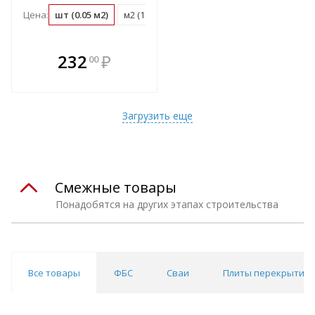
Цена:
шт (0.05 м2)
м2 (18.3 шт)
м3 (35.8 шт)
поддон (48 ш
В комплекте
232
₽
00
е!
всегда выгоднее!
т
Подобрать комплект
Загрузить еще
Смежные товары
Понадобятся на других этапах строительства
Все товары
ФБС
Сваи
Плиты перекрытий