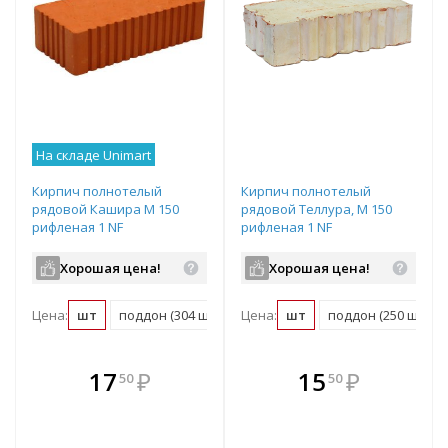
На складе Unimart
Кирпич полнотелый
Кирпич полнотелый
рядовой Кашира М 150
рядовой Теллура, М 150
рифленая 1 NF
рифленая 1 NF
Хорошая цена!
Хорошая цена!
Цена:
шт
поддон (304 шт)
Цена:
шт
поддон (250 шт)
В комплекте
В комплекте
17
₽
15
₽
50
50
е!
всегда выгоднее!
всегда выгоднее!
в
т
Подобрать комплект
Подобрать комплект