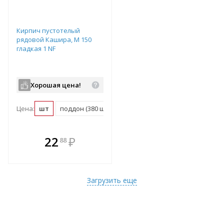
Кирпич пустотелый
рядовой Кашира, М 150
гладкая 1 NF
Хорошая цена!
Цена:
шт
поддон (380 шт)
В комплекте
22
₽
88
е!
всегда выгоднее!
т
Подобрать комплект
Загрузить еще