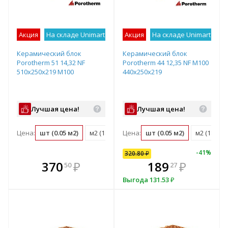
Акция
На складе Unimart
Лучшее предложение
Акция
На складе Unimart
Лу
Керамический блок
Керамический блок
Porotherm 51 14,32 NF
Porotherm 44 12,35 NF М100
510х250х219 М100
440x250x219
Лучшая цена!
Лучшая цена!
Цена:
шт (0.05 м2)
м2 (18.3 шт)
Цена:
м3 (35.8 шт)
шт (0.05 м2)
поддон (50 ш
м2 (18.3 ш
-
41
%
320.80
₽
кте
В комплекте
370
320
₽
₽
189
₽
50
80
27
е!
днее!
всегда выгоднее!
в
Выгода
131.53
₽
т
плект
Подобрать комплект