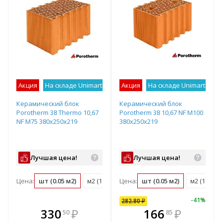
Акция
На складе Unimart
Лучшее предложение
Акция
На складе Unimart
Лу
Керамический блок
Керамический блок
Porotherm 38 Thermo 10,67
Porotherm 38 10,67 NF М100
NF М75 380х250х219
380х250х219
Лучшая цена!
Лучшая цена!
Цена:
шт (0.05 м2)
м2 (18.3 шт)
Цена:
м3 (48.1 шт)
шт (0.05 м2)
поддон (60 ш
м2 (18.3 ш
-
41
%
282.80
₽
кте
В комплекте
330
282
₽
₽
166
₽
50
80
85
е!
днее!
всегда выгоднее!
в