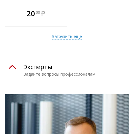
В комплекте
20
₽
00
е!
всегда выгоднее!
т
Подобрать комплект
Загрузить еще
Эксперты
Задайте вопросы профессионалам