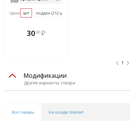
Цена:
шт
поддон (212 шт)
В комплекте
30
₽
60
е!
всегда выгоднее!
т
Подобрать комплект
1
Модификации
Другие варианты товара
Все товары
На складе Unimart