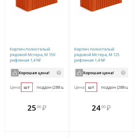
Кирпич полнотелый
Кирпич полнотелый
рядовой Мстера, М 150
рядовой Мстера, М 125
рифленая 1,4 NF
рифленая 1,4 NF
Хорошая цена!
Хорошая цена!
Цена:
шт
поддон (288 шт)
Цена:
шт
поддон (288 шт)
В комплекте
В комплекте
25
₽
24
₽
00
00
е!
всегда выгоднее!
всегда выгоднее!
в
т
Подобрать комплект
Подобрать комплект