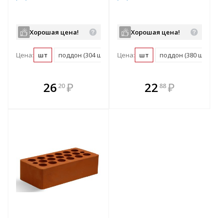
Хорошая цена!
Хорошая цена!
Цена:
шт
поддон (304 шт)
Цена:
шт
поддон (380 шт)
В комплекте
В комплекте
26
₽
22
₽
20
88
е!
всегда выгоднее!
всегда выгоднее!
в
т
Подобрать комплект
Подобрать комплект