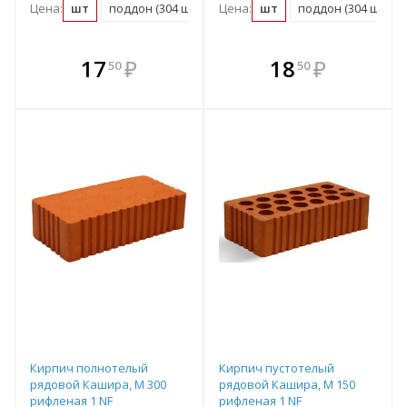
Цена:
шт
поддон (304 шт)
Цена:
шт
поддон (304 шт)
В комплекте
В комплекте
17
₽
18
₽
50
50
е!
всегда выгоднее!
всегда выгоднее!
в
т
Подобрать комплект
Подобрать комплект
Кирпич полнотелый
Кирпич пустотелый
рядовой Кашира, М 300
рядовой Кашира, М 150
рифленая 1 NF
рифленая 1 NF