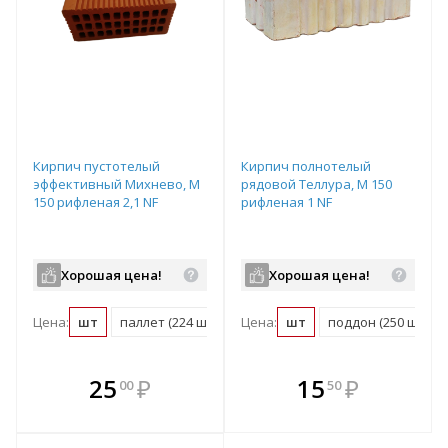
Кирпич пустотелый
Кирпич полнотелый
эффективный Михнево, М
рядовой Теллура, М 150
150 рифленая 2,1 NF
рифленая 1 NF
Хорошая цена!
Хорошая цена!
Цена:
шт
паллет (224 шт)
Цена:
шт
поддон (250 шт)
В комплекте
В комплекте
25
₽
15
₽
00
50
е!
всегда выгоднее!
всегда выгоднее!
в
т
Подобрать комплект
Подобрать комплект