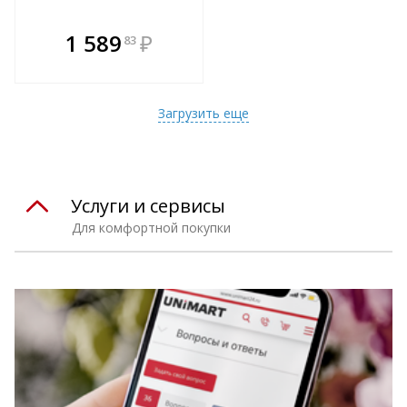
В комплекте
1 589
₽
83
е!
всегда выгоднее!
т
Подобрать комплект
Загрузить еще
Услуги и сервисы
Для комфортной покупки