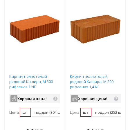
Кирпич полнотелый
Кирпич полнотелый
рядовой Кашира, М 300
рядовой Кашира, М 200
рифленая 1 NF
рифленая 1,4 NF
Хорошая цена!
Хорошая цена!
Цена:
шт
поддон (304 шт)
Цена:
шт
поддон (252 шт)
В комплекте
В комплекте