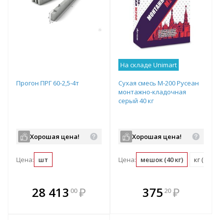
На складе Unimart
Прогон ПРГ 60-2,5-4т
Сухая смесь М-200 Русеан
монтажно-кладочная
серый 40 кг
Хорошая цена!
Хорошая цена!
Цена:
шт
Цена:
мешок (40 кг)
кг (0.03
В комплекте
В комплекте
28 413
₽
375
₽
00
20
е!
всегда выгоднее!
всегда выгоднее!
в
т
Подобрать комплект
Подобрать комплект