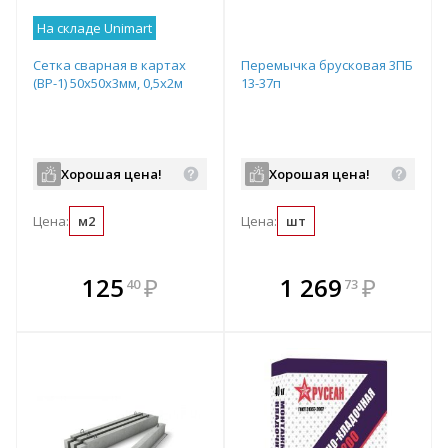
На складе Unimart
Сетка сварная в картах
Перемычка брусковая 3ПБ
(ВР-1) 50х50х3мм, 0,5х2м
13-37п
Хорошая цена!
Хорошая цена!
Цена:
м2
Цена:
шт
В комплекте
В комплекте
125
₽
1 269
₽
40
73
е!
всегда выгоднее!
всегда выгоднее!
в
т
Подобрать комплект
Подобрать комплект