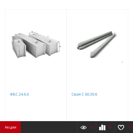
ФБС 24.6.6
Свая С 60.30.6
Хорошая цена!
Хорошая цена!
Акции
0
0
0