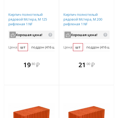
Кирпич полнотелый
Кирпич полнотелый
рядовой Мстера, М 125
рядовой Мстера, М 200
рифленая 1 NF
рифленая 1 NF
Хорошая цена!
Хорошая цена!
Цена:
шт
поддон (416 шт)
Цена:
шт
поддон (416 шт)
В комплекте
В комплекте
19
₽
21
₽
80
00
е!
всегда выгоднее!
всегда выгоднее!
в
т
Подобрать комплект
Подобрать комплект