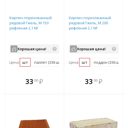
Кирпич поризованный
Кирпич поризованный
рядовой Гжель, М 150
рядовой Гжель, М 200
рифленая 2,1 NF
рифленая 2,1 NF
Хорошая цена!
Хорошая цена!
Цена:
шт
паллет (336 шт)
Цена:
шт
поддон (336 шт)
В комплекте
В комплекте
33
₽
33
₽
00
00
е!
всегда выгоднее!
всегда выгоднее!
в
т
Подобрать комплект
Подобрать комплект