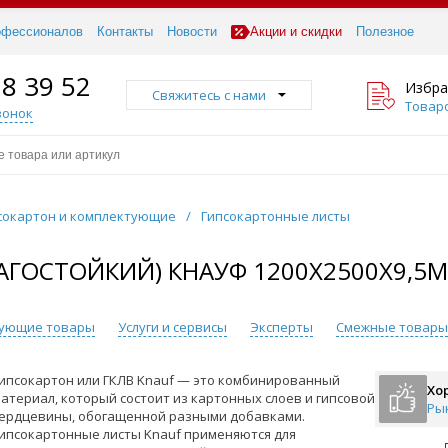
офессионалов
Контакты
Новости
Акции и скидки
Полезное
18 39 52
Избра
Свяжитесь с нами
Товаро
вонок
сокартон и комплектующие
/
Гипсокартонные листы
ЛАГОСТОЙКИЙ) КНАУФ 1200Х2500Х9,5
вующие товары
Услуги и сервисы
Эксперты
Смежные товары
ипсокартон или ГКЛВ Knauf — это комбинированный
Хо
атериал, который состоит из картонных слоев и гипсовой
Ры
ердцевины, обогащенной разными добавками.
ипсокартонные листы Knauf применяются для