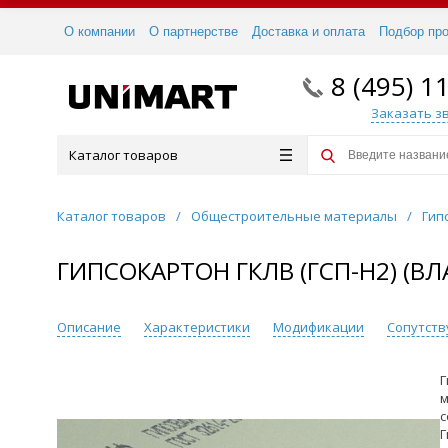
О компании
О партнерстве
Доставка и оплата
Подбор пр
8 (495) 1
Заказать з
Каталог товаров
Каталог товаров
/
Общестроительные материалы
/
Гип
ГИПСОКАРТОН ГКЛВ (ГСП-Н2) (В
Описание
Характеристики
Модификации
Сопутст
Г
м
с
Г