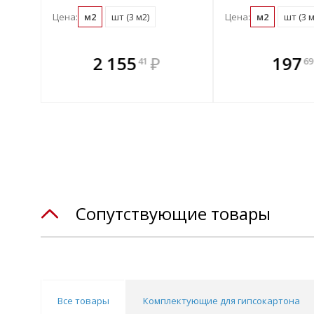
Цена:
м2
шт (3 м2)
Цена:
м2
шт (3 м
те
В комплекте
В комплек
В ком
2 155
₽
197
41
69
днее!
всегда выгоднее!
всегда выгод
всегда 
лект
Подобрать комплект
Подобрать компл
Подобрат
Сопутствующие товары
Все товары
Комплектующие для гипсокартона