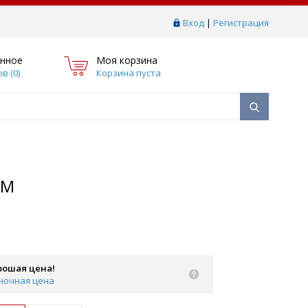
Вход
|
Регистрация
нное
Моя корзина
в (
0
)
Корзина пуста
ММ
рошая цена!
ночная цена