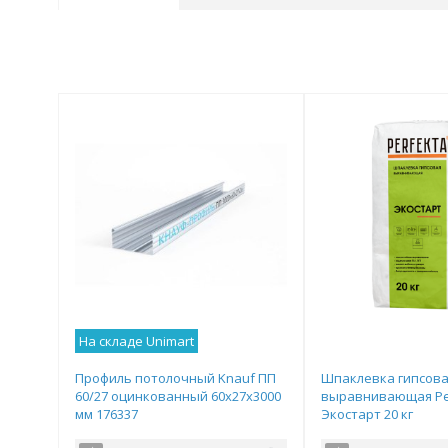
На складе Unimart
Профиль потолочный Knauf ПП
Шпаклевка гипсов
60/27 оцинкованный 60х27х3000
выравнивающая Pe
мм 176337
Экостарт 20 кг