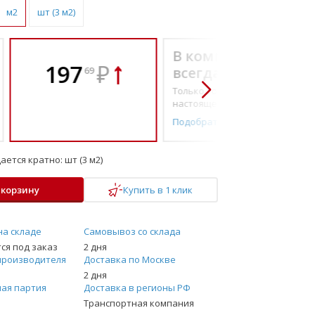
м2
шт (3 м2)
В комплекте
197
₽
всегда выгоднее!
69
Только то, что по-
настоящему необходимо
Подобрать комплект
ается кратно:
шт (3 м2)
 корзину
Купить в 1 клик
на складе
Самовывоз со склада
ся под заказ
2 дня
производителя
Доставка по Москве
2 дня
ая партия
Доставка в регионы РФ
Транспортная компания