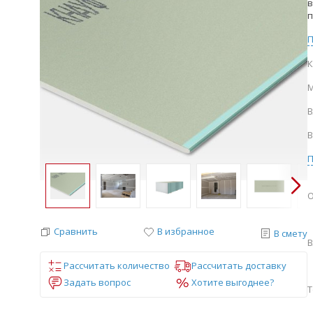
в
п
К
М
В
В
О
Сравнить
В избранное
В смету
В
Рассчитать количество
Рассчитать доставку
Задать вопрос
Хотите выгоднее?
Т