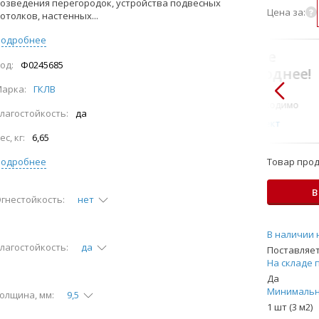
озведения перегородок, устройства подвесных
Цена за:
отолков, настенных...
Подробнее
В комплекте
од:
Ф0245685
всегда выгоднее!
арка:
ГКЛВ
Только то, что по-
настоящему необходимо
лагостойкость:
да
Подобрать комплект
ес, кг:
6,65
Подробнее
Товар прод
В
гнестойкость:
нет
В наличии 
лагостойкость:
да
Поставляет
На складе 
Да
Минимальн
олщина, мм:
9,5
1 шт (3 м2)