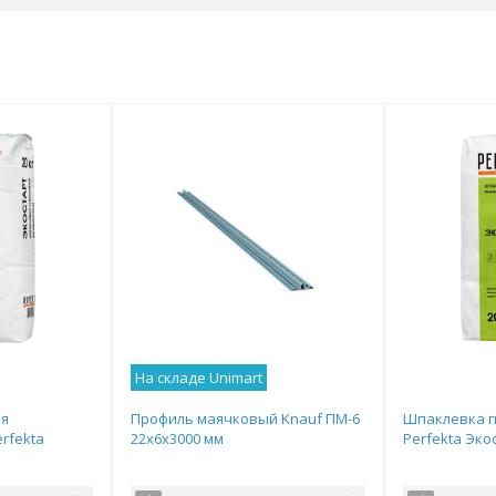
На складе Unimart
ая
Профиль маячковый Knauf ПМ-6
Шпаклевка г
rfekta
22х6х3000 мм
Perfekta Эко