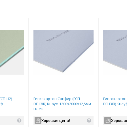
ГСП-Н2)
Гипсокартон Сапфир (ГСП-
Гипсокартон 
уф
DFH3IR) Кнауф 1200х2000х12,5мм
DFH3IR) Кнау
ПЛУК
!
Хорошая цена!
Хорошая