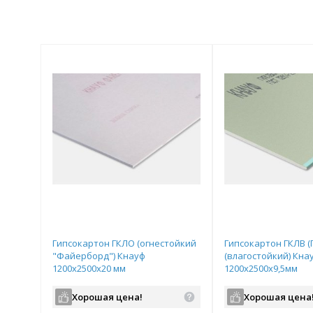
Гипсокартон ГКЛО (огнестойкий
Гипсокартон ГКЛВ (
"Файерборд") Кнауф
(влагостойкий) Кна
1200х2500х20 мм
1200х2500х9,5мм
Хорошая цена!
Хорошая цена