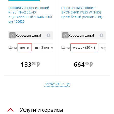
Профиль направляющий
Шпатлевка Основит
Knauf ПН-2 50х40
ЭКОНСИЛК PG35 W (Т-35),
оцинкованный 50х40х3000
цвет: белый (мешок 20кг)
мм 100629
Хорошая цена!
Хорошая цена!
Цена:
пог. м
шт (3 пог. м)
Цена:
мешок (20 кг)
кг (0.05
В комплекте
В комплекте
133
₽
664
₽
58
00
е!
всегда выгоднее!
всегда выгоднее!
в
т
Подобрать комплект
Подобрать комплект
Загрузить еще
Услуги и сервисы