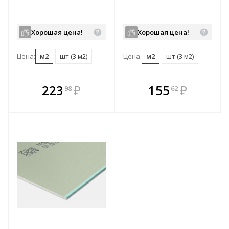
Хорошая цена!
Хорошая цена!
Цена:
м2
шт (3 м2)
Цена:
м2
шт (3 м2)
В комплекте
В комплекте
223
₽
155
₽
98
62
е!
всегда выгоднее!
всегда выгоднее!
в
т
Подобрать комплект
Подобрать комплект