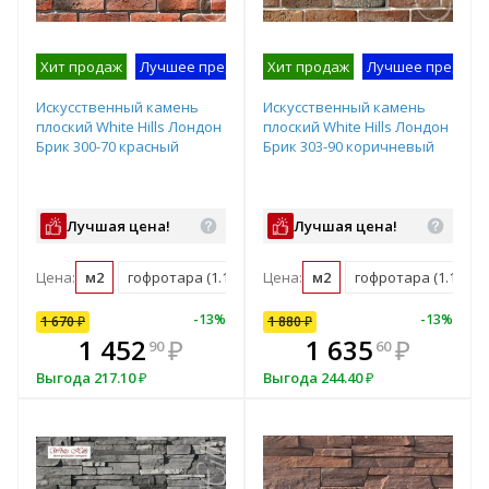
Хит продаж
Лучшее предложение
Хит продаж
На складе производител
Лучшее предлож
Искусственный камень
Искусственный камень
плоский White Hills Лондон
плоский White Hills Лондон
Брик 300-70 красный
Брик 303-90 коричневый
Лучшая цена!
Лучшая цена!
Цена:
м2
гофротара (1.16 м2)
Цена:
мастербокс (41 м2)
м2
гофротара (1.16 м2)
10
%
-
7
%
-
13
%
-
10
%
-
13
%
1 670
1 880
₽
₽
1 880
₽
В комплекте
₽
1 452
1 692
₽
₽
1 635
₽
90
00
60
всегда выгоднее!
в
Выгода
Выгода
217.10
188
₽
₽
Выгода
244.40
₽
Подобрать комплект