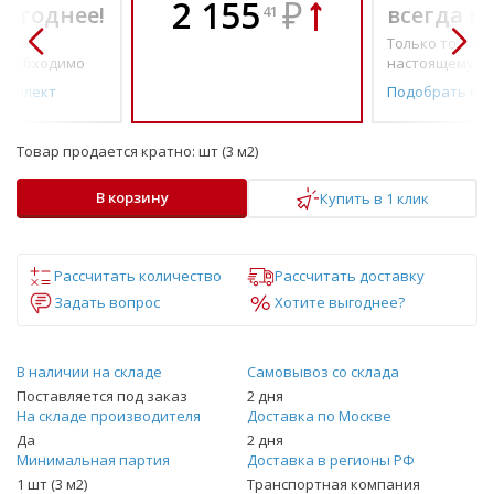
2 155
₽
выгоднее!
всегда в
41
о по-
Только то, что 
необходимо
настоящему н
омплект
Подобрать ко
Товар продается кратно:
шт (3 м2)
В корзину
Купить в 1 клик
Рассчитать количество
Рассчитать доставку
Задать вопрос
Хотите выгоднее?
В наличии на складе
Самовывоз со склада
Поставляется под заказ
2 дня
На складе производителя
Доставка по Москве
Да
2 дня
Минимальная партия
Доставка в регионы РФ
1 шт (3 м2)
Транспортная компания