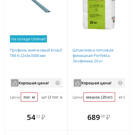
На складе Unimart
Профиль маячковый Knauf
Шпаклевка гипсовая
ПМ-6 22х6х3000 мм
финишная Perfekta
Экофиниш 20 кг
Хорошая цена!
Хорошая цена!
Цена:
пог. м
шт (3 пог. м)
Цена:
мешок (20 кг)
кг (0.05
В комплекте
В комплекте
54
₽
689
₽
22
00
е!
всегда выгоднее!
всегда выгоднее!
в
т
Подобрать комплект
Подобрать комплект