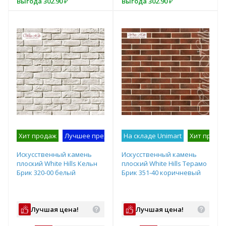
Выгода
Выгода
302.90
233
₽
₽
Выгода
302.90
₽
Подобрать комплект
Хит продаж
Лучшее предложение
На складе Unimart
На складе производител
Хит прода
Искусственный камень
Искусственный камень
плоский White Hills Кельн
плоский White Hills Терамо
Брик 320-00 белый
Брик 351-40 коричневый
Лучшая цена!
Лучшая цена!