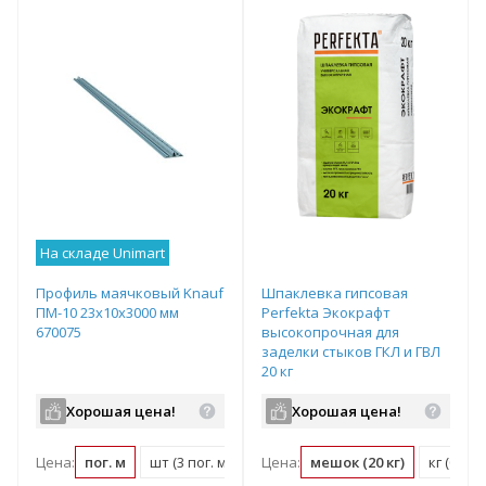
На складе Unimart
Профиль маячковый Knauf
Шпаклевка гипсовая
ПМ-10 23х10х3000 мм
Perfekta Экокрафт
670075
высокопрочная для
заделки стыков ГКЛ и ГВЛ
20 кг
Хорошая цена!
Хорошая цена!
Цена:
пог. м
шт (3 пог. м)
Цена:
мешок (20 кг)
кг (0.05