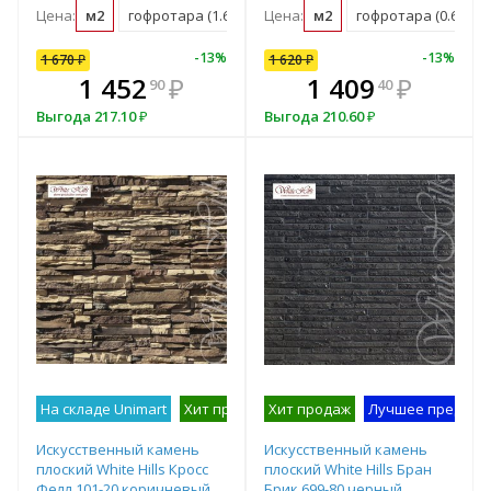
Цена:
м2
гофротара (1.63 м2)
Цена:
мастербокс (52 м2)
м2
гофротара (0.65 м2)
10
%
-
7
%
-
13
%
-
10
%
-
13
%
1 670
1 620
₽
₽
1 620
₽
В комплекте
₽
1 452
1 458
₽
₽
1 409
₽
90
00
40
всегда выгоднее!
в
Выгода
Выгода
217.10
162
₽
₽
Выгода
210.60
₽
Подобрать комплект
На складе Unimart
Хит продаж
Хит продаж
Лучшее предложение
Лучшее предлож
На с
Искусственный камень
Искусственный камень
плоский White Hills Кросс
плоский White Hills Бран
Фелл 101-20 коричневый
Брик 699-80 черный