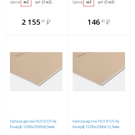
Цена:
м2
шт (3 м2)
Цена:
м2
шт (3 м2)
В комплекте
В комплекте
2 155
₽
146
₽
41
43
е!
всегда выгоднее!
всегда выгоднее!
в
т
Подобрать комплект
Подобрать комплект
Гипсокартон ГКЛ (ГСП-А)
Гипсокартон ГКЛ (ГСП-А)
Кнауф 1200х2500х6,5мм
Кнауф 1200х2000х12,5мм