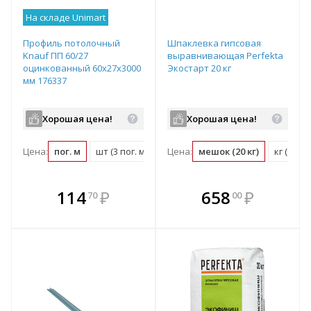
На складе Unimart
Профиль потолочный
Шпаклевка гипсовая
Knauf ПП 60/27
выравнивающая Perfekta
оцинкованный 60х27х3000
Экостарт 20 кг
мм 176337
Хорошая цена!
Хорошая цена!
Цена:
пог. м
шт (3 пог. м)
Цена:
мешок (20 кг)
кг (0.05
В комплекте
В комплекте
114
₽
658
₽
70
00
е!
всегда выгоднее!
всегда выгоднее!
в
т
Подобрать комплект
Подобрать комплект