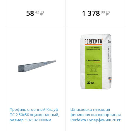
В комплекте
В комплекте
58
₽
1 378
₽
42
00
е!
всегда выгоднее!
всегда выгоднее!
в
т
Подобрать комплект
Подобрать комплект
Профиль стоечный Кнауф
Шпаклевка гипсовая
ПС-2 50х50 оцинкованный,
финишная высокопрочная
размер: 50х50х3000мм
Perfekta Суперфиниш 20 кг