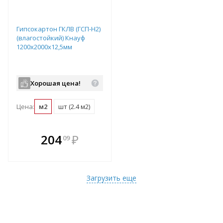
Гипсокартон ГКЛВ (ГСП-Н2)
(влагостойкий) Кнауф
1200х2000х12,5мм
Хорошая цена!
Цена:
м2
шт (2.4 м2)
В комплекте
204
₽
09
е!
всегда выгоднее!
т
Подобрать комплект
Загрузить еще