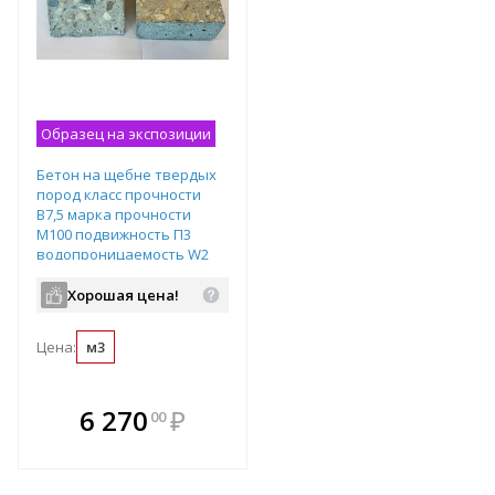
Образец на экспозиции
Бетон на щебне твердых
пород класс прочности
B7,5 марка прочности
М100 подвижность П3
водопроницаемость W2
Хорошая цена!
Цена:
м3
В комплекте
6 270
₽
00
е!
всегда выгоднее!
т
Подобрать комплект