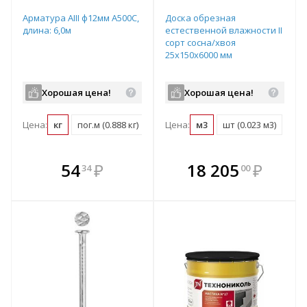
Арматура АIII ф12мм А500С,
Доска обрезная
длина: 6,0м
естественной влажности II
сорт сосна/хвоя
25х150х6000 мм
Хорошая цена!
Хорошая цена!
Цена:
кг
пог.м (0.888 кг)
т (1000 кг)
Цена:
м3
шт (0.023 м3)
В комплекте
В комплекте
54
₽
18 205
₽
34
00
е!
всегда выгоднее!
всегда выгоднее!
в
т
Подобрать комплект
Подобрать комплект