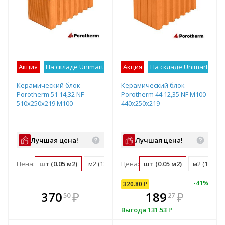
Акция
На складе Unimart
Лучшее предложение
Акция
На складе Unimart
Лу
Керамический блок
Керамический блок
Porotherm 51 14,32 NF
Porotherm 44 12,35 NF М100
510х250х219 М100
440x250x219
Лучшая цена!
Лучшая цена!
Цена:
шт (0.05 м2)
м2 (18.3 шт)
Цена:
м3 (35.8 шт)
шт (0.05 м2)
поддон (50 ш
м2 (18.3 ш
-
41
%
320.80
₽
кте
В комплекте
370
320
₽
₽
189
₽
50
80
27
е!
днее!
всегда выгоднее!
в
Выгода
131.53
₽
т
плект
Подобрать комплект