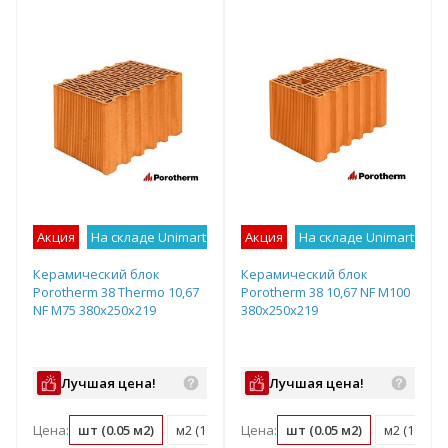
Акция
На складе Unimart
Лучшее предложение
Акция
На складе Unimart
Лу
Керамический блок
Керамический блок
Porotherm 38 Thermo 10,67
Porotherm 38 10,67 NF М100
NF М75 380х250х219
380х250х219
Лучшая цена!
Лучшая цена!
Цена:
шт (0.05 м2)
м2 (18.3 шт)
Цена:
м3 (48.1 шт)
шт (0.05 м2)
поддон (60 ш
м2 (18.3 ш