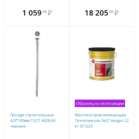
В комплекте
В комплекте
1 059
₽
18 205
₽
46
00
е!
всегда выгоднее!
всегда выгоднее!
в
т
Подобрать комплект
Подобрать комплект
Образец на экспозиции
Гвозди строительные
Мастика приклеивающая
4,0*100мм ГОСТ 4028-63
Технониколь №27 ведро 22
черные
кг 351220