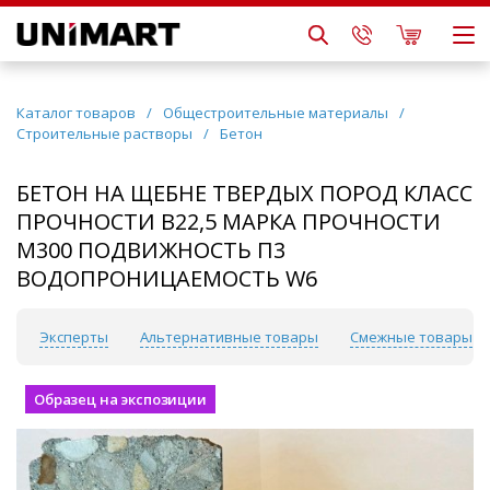
Каталог товаров
/
Общестроительные материалы
/
Строительные растворы
/
Бетон
БЕТОН НА ЩЕБНЕ ТВЕРДЫХ ПОРОД КЛАСС
ПРОЧНОСТИ B22,5 МАРКА ПРОЧНОСТИ
М300 ПОДВИЖНОСТЬ П3
ВОДОПРОНИЦАЕМОСТЬ W6
сы
Эксперты
Альтернативные товары
Смежные товары
Образец на экспозиции