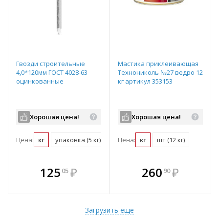
Гвозди строительные
Мастика приклеивающая
4,0*120мм ГОСТ 4028-63
Технониколь №27 ведро 12
оцинкованные
кг артикул 353153
Хорошая цена!
Хорошая цена!
Цена:
кг
упаковка (5 кг)
Цена:
кг
шт (12 кг)
В комплекте
В комплекте
125
₽
260
₽
05
90
е!
всегда выгоднее!
всегда выгоднее!
в
т
Подобрать комплект
Подобрать комплект
Загрузить еще