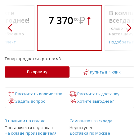
екте
В компле
7 370
₽
выгоднее!
всегда в
00
о по-
Только то, что 
необходимо
настоящему н
омплект
Подобрать ко
Товар продается кратно:
м3
В корзину
Купить в 1 клик
Рассчитать количество
Рассчитать доставку
Задать вопрос
Хотите выгоднее?
В наличии на складе
Самовывоз со склада
Поставляется под заказ
Недоступен
На складе производителя
Доставка по Москве