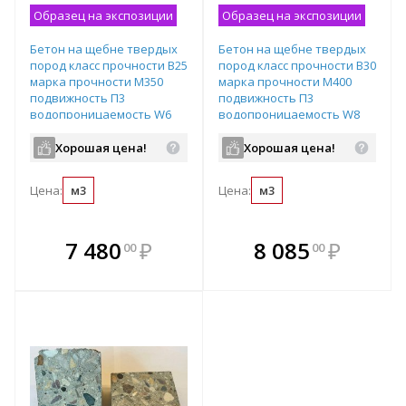
Образец на экспозиции
Образец на экспозиции
Бетон на щебне твердых
Бетон на щебне твердых
пород класс прочности B25
пород класс прочности B30
марка прочности М350
марка прочности М400
подвижность П3
подвижность П3
водопроницаемость W6
водопроницаемость W8
Хорошая цена!
Хорошая цена!
Цена:
м3
Цена:
м3
В комплекте
В комплекте
7 480
₽
8 085
₽
00
00
е!
всегда выгоднее!
всегда выгоднее!
в
т
Подобрать комплект
Подобрать комплект