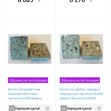
е!
всегда выгоднее!
всегда выгоднее!
в
т
Подобрать комплект
Подобрать комплект
Образец на экспозиции
Образец на экспозиции
Бетон на гранитном
Бетон на щебне твердых
наполнителе класс
пород класс прочности B20
прочности B30 марка
марка прочности М250
прочности М400
подвижность П3
подвижность П3
водопроницаемость W4
Хорошая цена!
Хорошая цена!