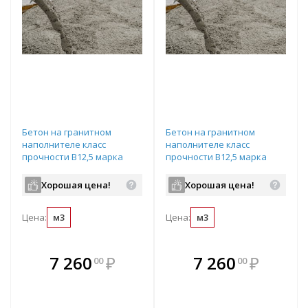
Бетон на гранитном
Бетон на гранитном
наполнителе класс
наполнителе класс
прочности B12,5 марка
прочности B12,5 марка
прочности М150
прочности М150
подвижность П3
подвижность П3
Хорошая цена!
Хорошая цена!
водопроницаемость W4 с
водопроницаемость W4 с
ПМД до -10 градусов
ПМД до -5 градусов
Цена:
м3
Цена:
м3
В комплекте
В комплекте
7 260
₽
7 260
₽
00
00
е!
всегда выгоднее!
всегда выгоднее!
в
т
Подобрать комплект
Подобрать комплект