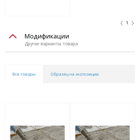
т
Подобрать комплект
1
Модификации
Другие варианты товара
Все товары
Образец на экспозиции