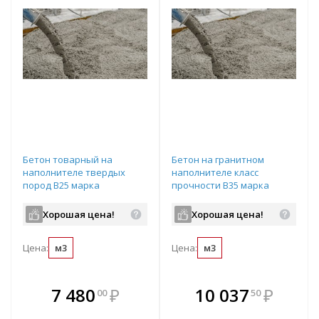
Бетон товарный на
Бетон на гранитном
наполнителе твердых
наполнителе класс
пород В25 марка
прочности B35 марка
прочности М-350
прочности М450
подвижность П3
подвижность П3
Хорошая цена!
Хорошая цена!
водопроницаемость W6 с
водопроницаемость W8 с
ПМД до -5 градусов
ПМД до -5 градусов
Цена:
м3
Цена:
м3
В комплекте
В комплекте
7 480
₽
10 037
₽
00
50
е!
всегда выгоднее!
всегда выгоднее!
в