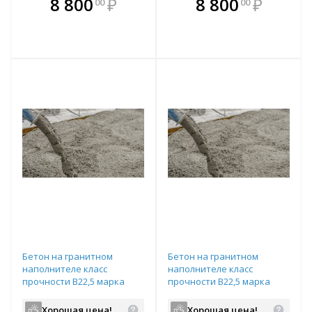
В комплекте
В комплекте
8 800
₽
8 800
₽
00
00
е!
всегда выгоднее!
всегда выгоднее!
в
т
Подобрать комплект
Подобрать комплект
Бетон на гранитном
Бетон на гранитном
наполнителе класс
наполнителе класс
прочности B22,5 марка
прочности B22,5 марка
прочности М300
прочности М300
подвижность П3
подвижность П3
Хорошая цена!
Хорошая цена!