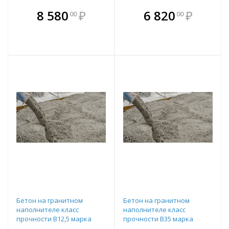
В комплекте
В комплекте
8 580
₽
6 820
₽
00
00
е!
всегда выгоднее!
всегда выгоднее!
в
т
Подобрать комплект
Подобрать комплект
Бетон на гранитном
Бетон на гранитном
наполнителе класс
наполнителе класс
прочности B12,5 марка
прочности B35 марка
прочности М150
прочности М450