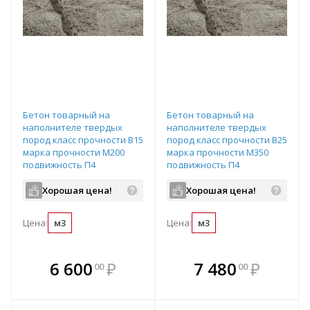
Бетон товарный на
Бетон товарный на
наполнителе твердых
наполнителе твердых
пород класс прочности В15
пород класс прочности В25
марка прочности М200
марка прочности М350
подвижность П4
подвижность П4
водопроницаемость W4
водопроницаемость W6
Хорошая цена!
Хорошая цена!
Цена:
м3
Цена:
м3
В комплекте
В комплекте
6 600
₽
7 480
₽
00
00
е!
всегда выгоднее!
всегда выгоднее!
в
т
Подобрать комплект
Подобрать комплект