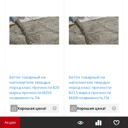
Бетон товарный на
Бетон товарный на
наполнителе твердых
наполнителе твердых
пород класс прочности В20
пород класс прочности
марка прочности М250
В22,5 марка прочности
подвижность П4
М300 подвижность П4
водопроницаемость W4
водопроницаемость W6
Хорошая цена!
Хорошая цена!
Цена:
м3
Цена:
м3
Акции
0
0
0