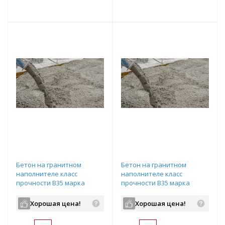
т
Подобрать комплект
Подобрать комплект
Бетон на гранитном
Бетон на гранитном
наполнителе класс
наполнителе класс
прочности B35 марка
прочности B35 марка
прочности М450
прочности М450
подвижность П3
подвижность П3
Хорошая цена!
Хорошая цена!
водопроницаемость W8 с
водопроницаемость W8 с
ПМД до -15 градусов
ПМД до -10 градусов