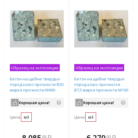
Образец на экспозиции
Образец на экспозиции
Бетон на щебне твердых
Бетон на щебне твердых
пород класс прочности B30
пород класс прочности
марка прочности М400
B7,5 марка прочности М100
подвижность П3
подвижность П3
водопроницаемость W8
водопроницаемость W2
Хорошая цена!
Хорошая цена!
Цена:
м3
Цена:
м3
В комплекте
В комплекте
8 085
₽
6 270
₽
00
00