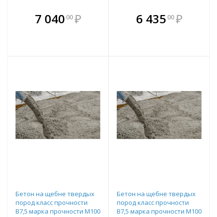
В комплекте
В комплекте
7 040
₽
6 435
₽
00
00
е!
всегда выгоднее!
всегда выгоднее!
в
т
Подобрать комплект
Подобрать комплект
Бетон на щебне твердых
Бетон на щебне твердых
пород класс прочности
пород класс прочности
B7,5 марка прочности М100
B7,5 марка прочности М100