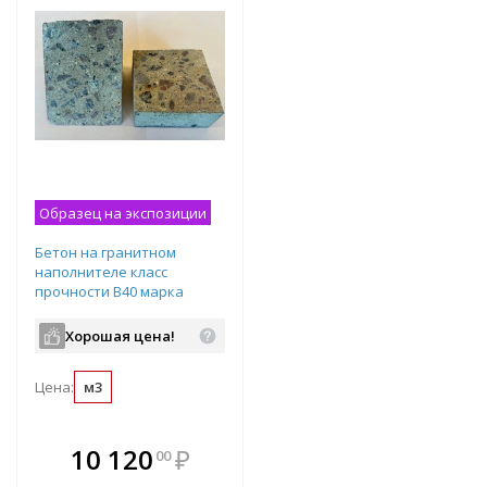
Образец на экспозиции
Бетон на гранитном
наполнителе класс
прочности B40 марка
прочности М500
подвижность П4
Хорошая цена!
водопроницаемость W12
Цена:
м3
В комплекте
10 120
₽
00
е!
всегда выгоднее!