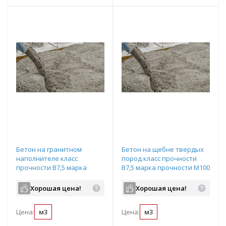
Бетон на гранитном
Бетон на щебне твердых
наполнителе класс
пород класс прочности
прочности B7,5 марка
B7,5 марка прочности М100
прочности М100
подвижность П3
подвижность П3
водопроницаемость W2 с
Хорошая цена!
Хорошая цена!
водопроницаемость W2 с
ПМД до -15 градусов
противоморозной
Цена:
м3
Цена:
м3
добавкой до -10 градусов