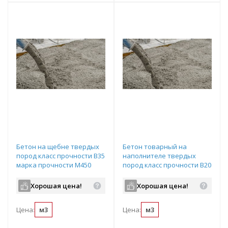
Бетон на щебне твердых
Бетон товарный на
пород класс прочности B35
наполнителе твердых
марка прочности М450
пород класс прочности В20
подвижность П3
марка прочности М250
водопроницаемость W8
подвижность П4
Хорошая цена!
Хорошая цена!
водопроницаемость W4
Цена:
м3
Цена:
м3