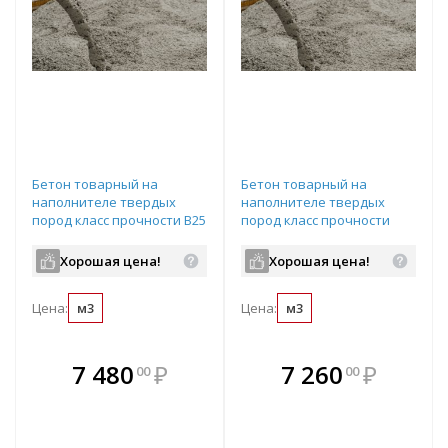
Бетон товарный на
Бетон товарный на
наполнителе твердых
наполнителе твердых
пород класс прочности В25
пород класс прочности
марка прочности М350
В22,5 марка прочности
подвижность П4
М300 подвижность П4
Хорошая цена!
Хорошая цена!
водопроницаемость W6
водопроницаемость W6
Цена:
м3
Цена:
м3
В комплекте
В комплекте
7 480
₽
7 260
₽
00
00
е!
всегда выгоднее!
всегда выгоднее!
в
т
Подобрать комплект
Подобрать комплект