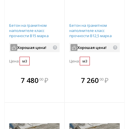
Бетон на гранитном
Бетон на гранитном
наполнителе класс
наполнителе класс
прочности B15 марка
прочности B12,5 марка
прочности М200
прочности М150
подвижность П3
подвижность П3
Хорошая цена!
Хорошая цена!
водопроницаемость W4 с
водопроницаемость W4 с
ПМД до -5 градусов
ПМД до -15 градусов
Цена:
м3
Цена:
м3
В комплекте
В комплекте
7 480
₽
7 260
₽
00
00
е!
всегда выгоднее!
всегда выгоднее!
в
т
Подобрать комплект
Подобрать комплект