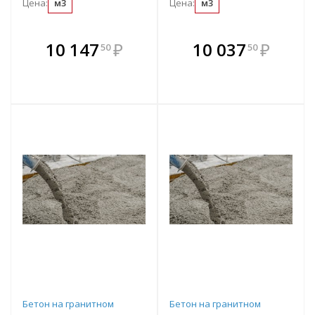
Цена:
м3
Цена:
м3
В комплекте
В комплекте
10 147
₽
10 037
₽
50
50
е!
всегда выгоднее!
всегда выгоднее!
в
т
Подобрать комплект
Подобрать комплект
Бетон на гранитном
Бетон на гранитном