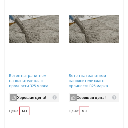
Бетон на гранитном
Бетон на гранитном
наполнителе класс
наполнителе класс
прочности B25 марка
прочности B25 марка
прочности М350
прочности М350
подвижность П3
подвижность П3
Хорошая цена!
Хорошая цена!
водопроницаемость W6 с
водопроницаемость W6 с
ПМД до -10 градусов
ПМД до -5 градусов
Цена:
м3
Цена:
м3