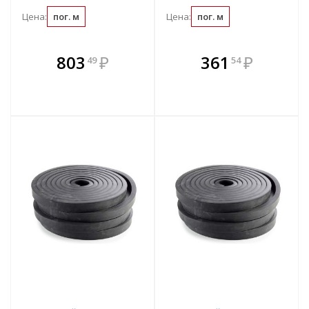
Цена:
пог. м
Цена:
пог. м
В комплекте
В комплекте
803
₽
361
₽
49
54
е!
всегда выгоднее!
всегда выгоднее!
в
т
Подобрать комплект
Подобрать комплект