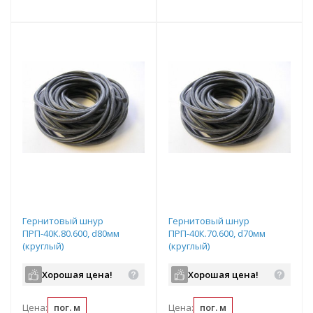
т
Подобрать комплект
Подобрать комплект
Гернитовый шнур
Гернитовый шнур
ПРП-40К.80.600, d80мм
ПРП-40К.70.600, d70мм
(круглый)
(круглый)
Хорошая цена!
Хорошая цена!
Цена:
пог. м
Цена:
пог. м