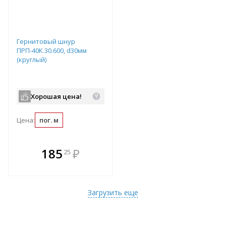
Гернитовый шнур
ПРП-40К.30.600, d30мм
(круглый)
Хорошая цена!
Цена:
пог. м
В комплекте
185
₽
25
е!
всегда выгоднее!
т
Подобрать комплект
Загрузить еще