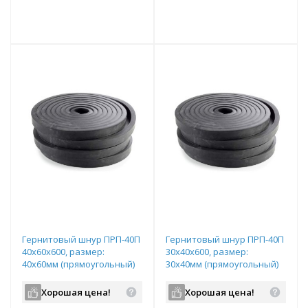
е!
всегда выгоднее!
всегда выгоднее!
в
т
Подобрать комплект
Подобрать комплект
Гернитовый шнур ПРП-40П
Гернитовый шнур ПРП-40П
40x60x600, размер:
30x40x600, размер:
40х60мм (прямоугольный)
30х40мм (прямоугольный)
Хорошая цена!
Хорошая цена!