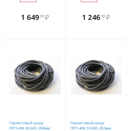
В комплекте
В комплекте
1 649
₽
1 246
₽
09
00
е!
всегда выгоднее!
всегда выгоднее!
в
т
Подобрать комплект
Подобрать комплект
Гернитовый шнур
Гернитовый шнур
ПРП-40К.60.600, d60мм
ПРП-40К.50.600, d50мм