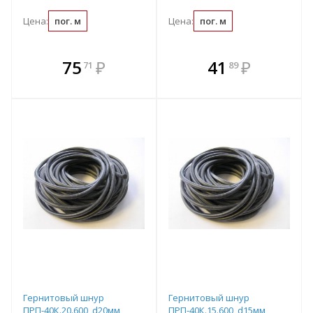
Цена:
пог. м
Цена:
пог. м
В комплекте
В комплекте
75
₽
41
₽
71
89
е!
всегда выгоднее!
всегда выгоднее!
в
т
Подобрать комплект
Подобрать комплект
Гернитовый шнур
Гернитовый шнур
ПРП-40К.20.600, d20мм
ПРП-40К.15.600, d15мм