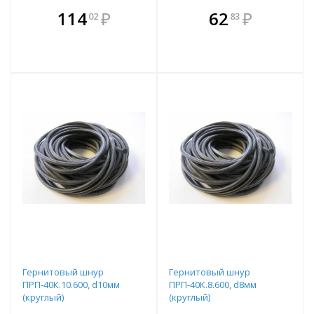
В комплекте
В комплекте
114
₽
62
₽
02
83
е!
всегда выгоднее!
всегда выгоднее!
в
т
Подобрать комплект
Подобрать комплект
Гернитовый шнур
Гернитовый шнур
ПРП-40К.10.600, d10мм
ПРП-40К.8.600, d8мм
(круглый)
(круглый)