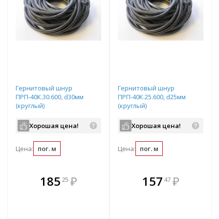
Гернитовый шнур
Гернитовый шнур
ПРП-40К.30.600, d30мм
ПРП-40К.25.600, d25мм
(круглый)
(круглый)
Хорошая цена!
Хорошая цена!
Цена:
пог. м
Цена:
пог. м
В комплекте
В комплекте
185
₽
157
₽
25
47
е!
всегда выгоднее!
всегда выгоднее!
в
т
Подобрать комплект
Подобрать комплект