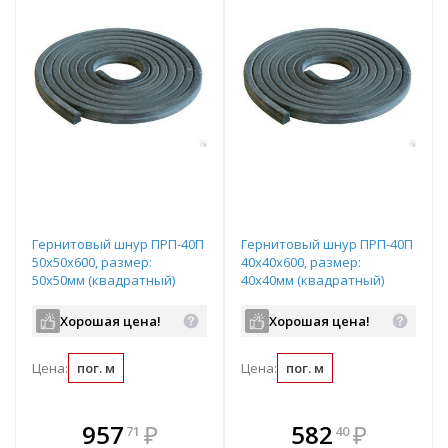
Гернитовый шнур ПРП-40П
Гернитовый шнур ПРП-40П
50x50x600, размер:
40x40x600, размер:
50х50мм (квадратный)
40х40мм (квадратный)
Хорошая цена!
Хорошая цена!
Цена:
пог. м
Цена:
пог. м
В комплекте
В комплекте
957
₽
582
₽
71
40