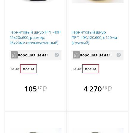
Гернитовый шнур ПРП-40П
Гернитовый шнур
15x20x600, размер:
ПРП-40К.120.600, d120мм
15х20мм (прямоугольный)
(круглый)
Хорошая цена!
Хорошая цена!
Цена:
пог. м
Цена:
пог. м
В комплекте
В комплекте
105
₽
4 270
₽
17
56
е!
всегда выгоднее!
всегда выгоднее!
в
т
Подобрать комплект
Подобрать комплект