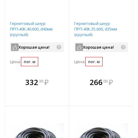
Гернитовый шнур
Гернитовый шнур
ПРП-40К.40.600, d40мм
ПРП-40К.35.600, d35мм
(круглый)
(круглый)
Хорошая цена!
Хорошая цена!
Цена:
пог. м
Цена:
пог. м
В комплекте
В комплекте
332
₽
266
₽
30
00
е!
всегда выгоднее!
всегда выгоднее!
в
т
Подобрать комплект
Подобрать комплект