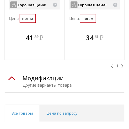
Хорошая цена!
Хорошая цена!
Цена:
пог. м
Цена:
пог. м
В комплекте
В комплекте
41
₽
34
₽
89
61
е!
всегда выгоднее!
всегда выгоднее!
в
т
Подобрать комплект
Подобрать комплект
1
Модификации
Другие варианты товара
Все товары
Цена по запросу