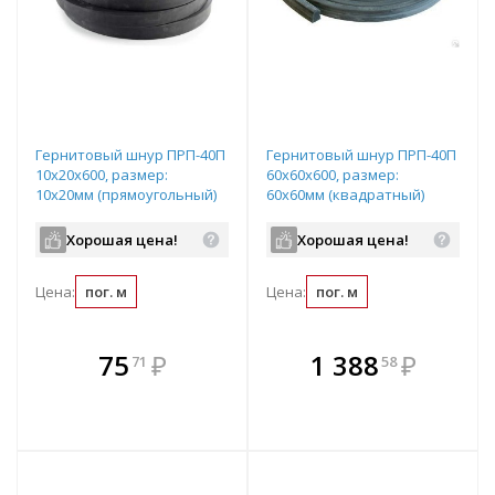
Гернитовый шнур ПРП-40П
Гернитовый шнур ПРП-40П
10x20x600, размер:
60x60x600, размер:
10х20мм (прямоугольный)
60х60мм (квадратный)
Хорошая цена!
Хорошая цена!
Цена:
пог. м
Цена:
пог. м
В комплекте
В комплекте
75
₽
1 388
₽
71
58
е!
всегда выгоднее!
всегда выгоднее!
в
т
Подобрать комплект
Подобрать комплект