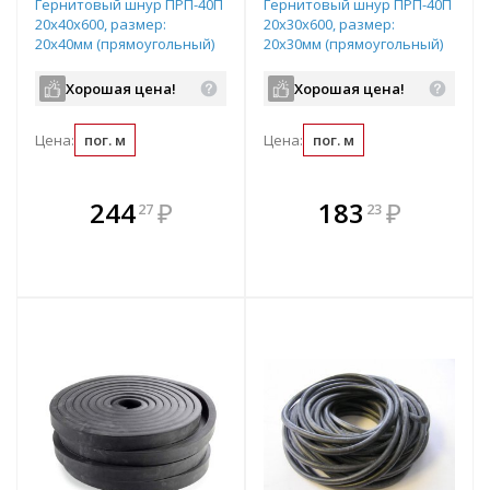
Гернитовый шнур ПРП-40П
Гернитовый шнур ПРП-40П
20x40x600, размер:
20x30x600, размер:
20х40мм (прямоугольный)
20х30мм (прямоугольный)
Хорошая цена!
Хорошая цена!
Цена:
пог. м
Цена:
пог. м
В комплекте
В комплекте
244
₽
183
₽
27
23
е!
всегда выгоднее!
всегда выгоднее!
в
т
Подобрать комплект
Подобрать комплект