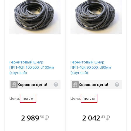
Гернитовый шнур
Гернитовый шнур
ПРП-40К.100.600, d100мм
ПРП-40К.90.600, d90мм
(круглый)
(круглый)
Хорошая цена!
Хорошая цена!
Цена:
пог. м
Цена:
пог. м
В комплекте
В комплекте
2 989
₽
2 042
₽
50
43
е!
всегда выгоднее!
всегда выгоднее!
в