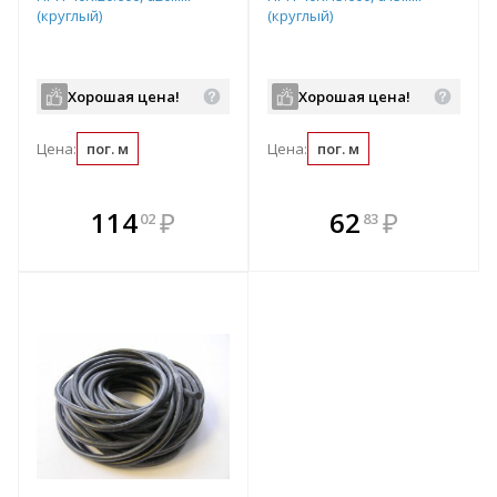
(круглый)
(круглый)
Хорошая цена!
Хорошая цена!
Цена:
пог. м
Цена:
пог. м
В комплекте
В комплекте
114
₽
62
₽
02
83
е!
всегда выгоднее!
всегда выгоднее!
в
т
Подобрать комплект
Подобрать комплект