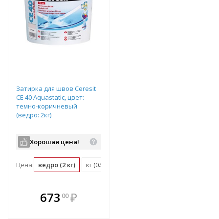
Затирка для швов Ceresit
CE 40 Aquastatic, цвет:
темно-коричневый
(ведро: 2кг)
Хорошая цена!
Цена:
ведро (2 кг)
кг (0.5 ведро)
В комплекте
673
₽
00
е!
всегда выгоднее!