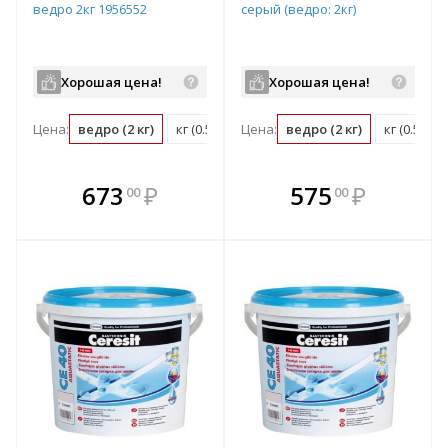
ведро 2кг 1956552
серый (ведро: 2кг)
Хорошая цена!
Хорошая цена!
Цена:
ведро (2 кг)
кг (0.5 ведро)
Цена:
ведро (2 кг)
кг (0.5 ве
В комплекте
В комплекте
673
₽
575
₽
00
00
е!
всегда выгоднее!
всегда выгоднее!
в
т
Подобрать комплект
Подобрать комплект