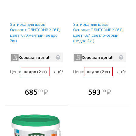
Затирка для швов
Затирка для швов
Основит ПЛИТСЭЙВ XC6 E,
Основит ПЛИТСЭЙВ XC6 E,
цвет: 070 желтый (ведро
цвет: 021 светло-серый
2кг)
(ведро 2кг)
Хорошая цена!
Хорошая цена!
Цена:
ведро (2 кг)
кг (0.5 ведро)
Цена:
ведро (2 кг)
кг (0.5 ве
В комплекте
В комплекте
685
₽
593
₽
00
00
е!
всегда выгоднее!
всегда выгоднее!
в
т
Подобрать комплект
Подобрать комплект