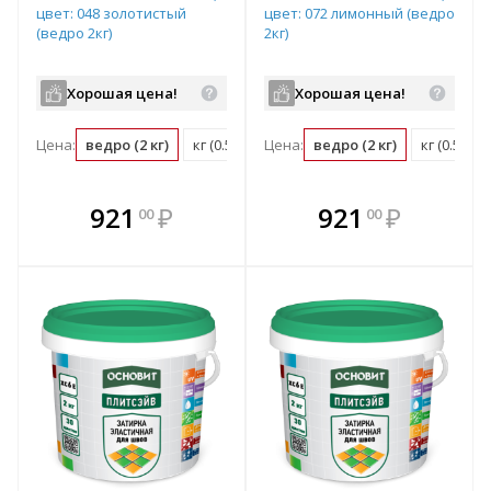
цвет: 048 золотистый
цвет: 072 лимонный (ведро
(ведро 2кг)
2кг)
Хорошая цена!
Хорошая цена!
Цена:
ведро (2 кг)
кг (0.5 ведро)
Цена:
ведро (2 кг)
кг (0.5 ве
В комплекте
В комплекте
921
₽
921
₽
00
00
е!
всегда выгоднее!
всегда выгоднее!
в
т
Подобрать комплект
Подобрать комплект