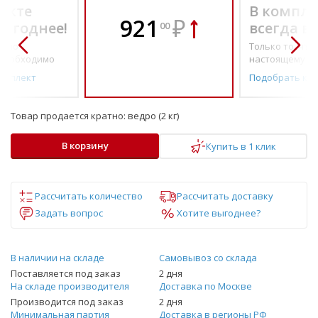
екте
В компле
921
₽
выгоднее!
всегда в
00
о по-
Только то, что 
необходимо
настоящему н
омплект
Подобрать ко
Товар продается кратно:
ведро (2 кг)
В корзину
Купить в 1 клик
Рассчитать количество
Рассчитать доставку
Задать вопрос
Хотите выгоднее?
В наличии на складе
Самовывоз со склада
Поставляется под заказ
2 дня
На складе производителя
Доставка по Москве
Производится под заказ
2 дня
Минимальная партия
Доставка в регионы РФ