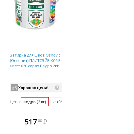
Затирка для швов Osnovit
(Основит) ПЛИТСЭЙВ XC6 E
цвет: 020 серая Ведро 2кг
Хорошая цена!
Цена:
ведро (2 кг)
кг (0.5 ведро)
В комплекте
517
₽
00
е!
всегда выгоднее!