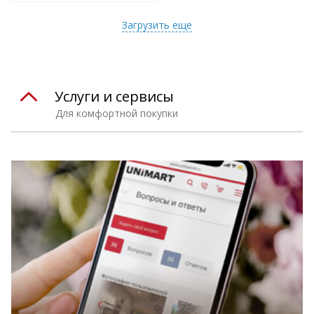
т
Подобрать комплект
Загрузить еще
Услуги и сервисы
Для комфортной покупки