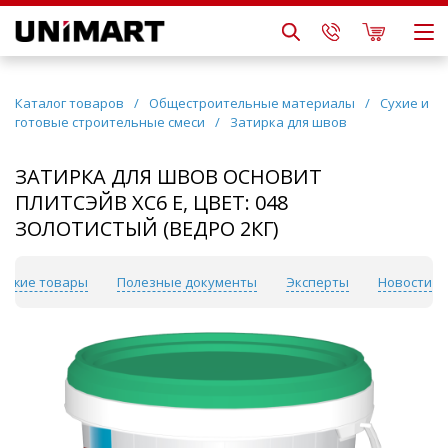
Каталог товаров
/
Общестроительные материалы
/
Сухие и
готовые строительные смеси
/
Затирка для швов
ЗАТИРКА ДЛЯ ШВОВ ОСНОВИТ
ПЛИТСЭЙВ XC6 E, ЦВЕТ: 048
ЗОЛОТИСТЫЙ (ВЕДРО 2КГ)
хожие товары
Полезные документы
Эксперты
Новости