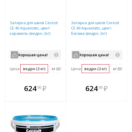
Затирка для швов Ceresit
Затирка для швов Ceresit
CE 40 Aquastatic, цвет:
CE 40 Aquastatic, цвет:
карамель (ведро: 2кг)
багама (ведро: 2кг)
Хорошая цена!
Хорошая цена!
Цена:
ведро (2 кг)
кг (0.5 ведро)
Цена:
ведро (2 кг)
кг (0.5 ве
В комплекте
В комплекте
624
₽
624
₽
00
00
е!
всегда выгоднее!
всегда выгоднее!
в
т
Подобрать комплект
Подобрать комплект