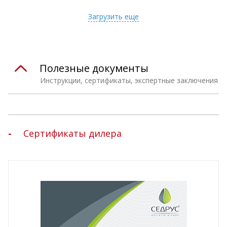
т
Подобрать комплект
Загрузить еще
Полезные документы
Инструкции, сертификаты, экспертные заключения
Сертификаты дилера