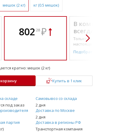
мешок (2 кг)
кг (0.5 мешок)
В комплекте
802
₽
всегда выгоднее!
28
Только то, что по-
настоящему необходимо
Подобрать комплект
ается кратно:
мешок (2 кг)
 корзину
Купить в 1 клик
на складе
Самовывоз со склада
ся под заказ
2 дня
производителя
Доставка по Москве
2 дня
ая партия
Доставка в регионы РФ
г)
Транспортная компания