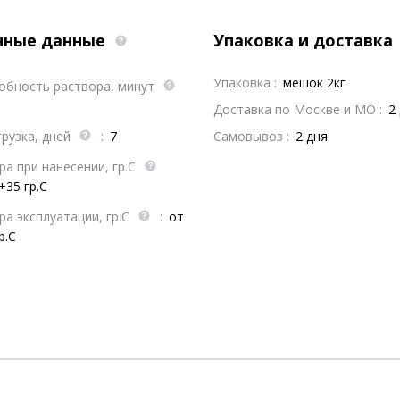
чные данные
Упаковка и доставка
Упаковка :
мешок 2кг
обность раствора, минут
Доставка по Москве и МО :
2
рузка, дней
:
7
Самовывоз :
2 дня
а при нанесении, гр.С
+35 гр.С
а эксплуатации, гр.С
:
от
р.С