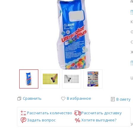
п
К
О
С
Ж
Ц
Сравнить
В избранное
В смету
Рассчитать количество
Рассчитать доставку
Задать вопрос
Хотите выгоднее?
У