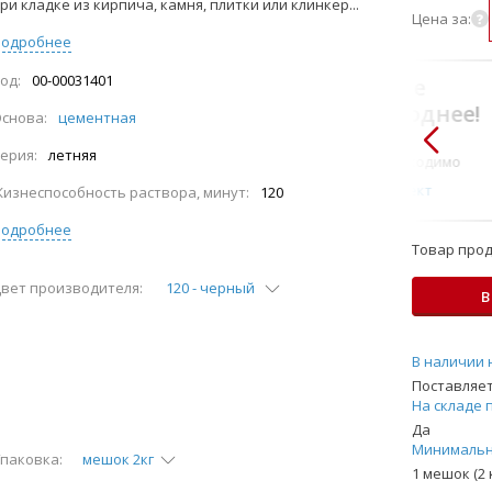
ри кладке из кирпича, камня, плитки или клинкер...
Цена за:
Подробнее
од:
00-00031401
В комплекте
всегда выгоднее!
снова:
цементная
Только то, что по-
ерия:
летняя
настоящему необходимо
Подобрать комплект
изнеспособность раствора, минут:
120
Подробнее
Товар прод
вет производителя:
120 - черный
В
В наличии 
Поставляет
На складе 
Да
Минимальн
паковка:
мешок 2кг
1 мешок (2 к