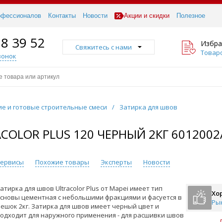
офессионалов
Контакты
Новости
Акции и скидки
Полезное
18 39 52
Избра
Свяжитесь с нами
Товаро
вонок
ие и готовые строительные смеси
/
Затирка для швов
COLOR PLUS 120 ЧЕРНЫЙ 2КГ 6012002
 сервисы
Похожие товары
Эксперты
Новости
атирка для швов Ultracolor Plus от Mapei имеет тип
Хо
сновы цементная с небольшими фракциями и фасуется в
Ры
ешок 2кг. Затирка для швов имеет черный цвет и
одходит для наружного применения - для расшивки швов