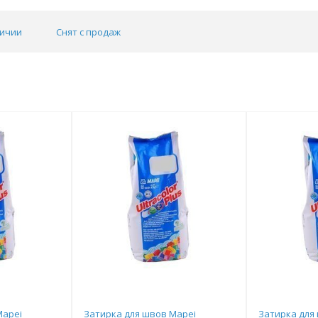
личии
Снят с продаж
Mapei
Затирка для швов Mapei
Затирка для