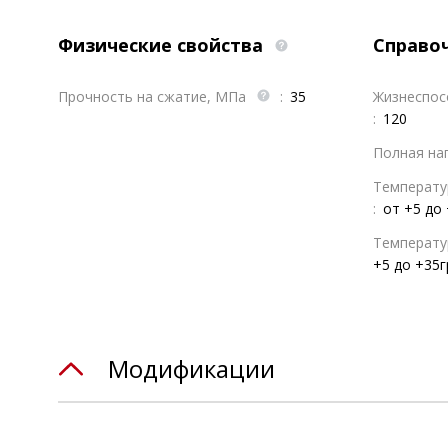
Физические свойства
Справо
Прочность на сжатие, МПа
:
35
Жизнеспос
:
120
Полная наг
Температур
:
от +5 до 
Температур
+5 до +35г
Модификации