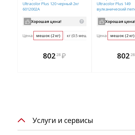
Ultracolor Plus 120 черный 2кг
Ultracolor Plus 149
6012002A
вулканический пепе
6014902A
Хорошая цена!
Хорошая цена
Цена:
мешок (2 кг)
кг (0.5 мешок)
Цена:
мешок (2 кг)
те
В комплекте
В комплек
В ком
802
₽
802
28
28
днее!
всегда выгоднее!
всегда выгод
всегда 
лект
Подобрать комплект
Подобрать компл
Подобрат
Услуги и сервисы