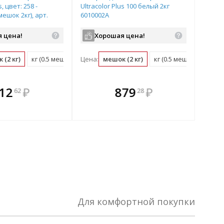
s, цвет: 258 -
Ultracolor Plus 100 белый 2кг
ешок 2кг), арт.
6010002A
 цена!
Хорошая цена!
 (2 кг)
кг (0.5 мешок)
Цена:
мешок (2 кг)
кг (0.5 мешок)
плекте
 комплекте
В комплекте
В
12
₽
879
₽
62
28
ыгоднее!
гда выгоднее!
всегда выгоднее!
всег
 комплект
добрать комплект
Подобрать комплект
Под
Для комфортной покупки