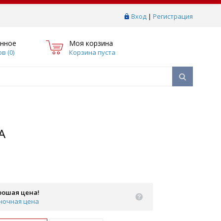
Вход
|
Регистрация
нное
Моя корзина
в (
0
)
Корзина пуста
A
рошая цена!
ночная цена