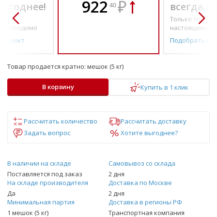
922
₽
выгоднее!
всегда в
40
о по-
Только то, что 
необходимо
настоящему н
омплект
Подобрать ко
Товар продается кратно:
мешок (5 кг)
В корзину
Купить в 1 клик
Рассчитать количество
Рассчитать доставку
Задать вопрос
Хотите выгоднее?
В наличии на складе
Самовывоз со склада
Поставляется под заказ
2 дня
На складе производителя
Доставка по Москве
Да
2 дня
Минимальная партия
Доставка в регионы РФ
1 мешок (5 кг)
Транспортная компания