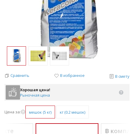
Сравнить
В избранное
В смету
Хорошая цена!
Рыночная цена
Цена за:
мешок (5 кг)
кг (0.2 мешок)
екте
В компле