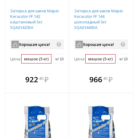
Затирка для швов Mapei
Затирка для швов Mapei
Keracolor FF 142
Keracolor FF 144
каштановый 5кг
шоколадный 5кг
5QA014205A
5QA014405A
Хорошая цена!
Хорошая цена!
Цена:
мешок (5 кг)
кг (0.2 мешок)
Цена:
мешок (5 кг)
кг (0.2 м
В комплекте
В комплекте
922
₽
966
₽
40
40
е!
всегда выгоднее!
всегда выгоднее!
в
т
Подобрать комплект
Подобрать комплект