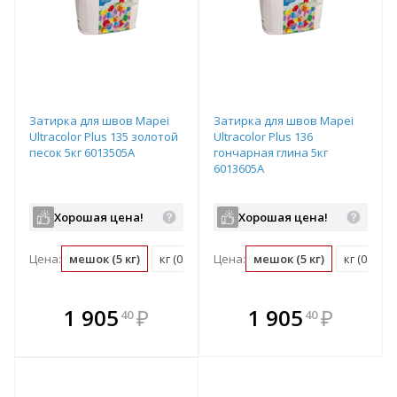
Затирка для швов Mapei
Затирка для швов Mapei
Ultracolor Plus 135 золотой
Ultracolor Plus 136
песок 5кг 6013505A
гончарная глина 5кг
6013605A
Хорошая цена!
Хорошая цена!
Цена:
мешок (5 кг)
кг (0.2 мешок)
Цена:
мешок (5 кг)
кг (0.2 м
В комплекте
В комплекте
1 905
₽
1 905
₽
40
40
е!
всегда выгоднее!
всегда выгоднее!
в
т
Подобрать комплект
Подобрать комплект