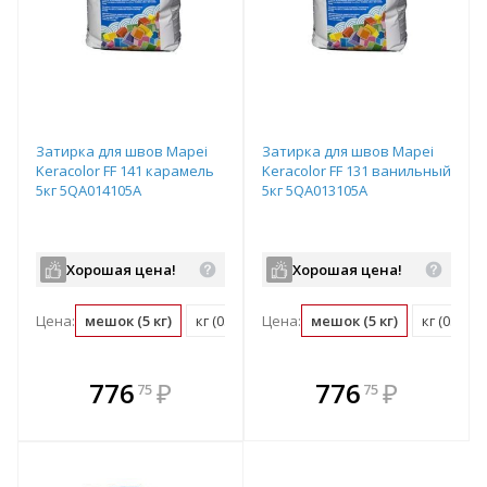
Затирка для швов Mapei
Затирка для швов Mapei
Keracolor FF 141 карамель
Keracolor FF 131 ванильный
5кг 5QA014105A
5кг 5QA013105A
Хорошая цена!
Хорошая цена!
Цена:
мешок (5 кг)
кг (0.2 мешок)
Цена:
мешок (5 кг)
кг (0.2 м
В комплекте
В комплекте
776
₽
776
₽
75
75
е!
всегда выгоднее!
всегда выгоднее!
в
т
Подобрать комплект
Подобрать комплект