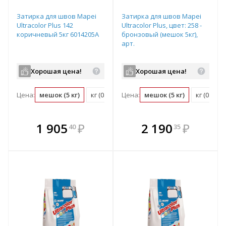
Затирка для швов Mapei
Затирка для швов Mapei
Ultracolor Plus 142
Ultracolor Plus, цвет: 258 -
коричневый 5кг 6014205A
бронзовый (мешок 5кг),
арт.
Хорошая цена!
Хорошая цена!
Цена:
мешок (5 кг)
кг (0.2 мешок)
Цена:
мешок (5 кг)
кг (0.2 м
В комплекте
В комплекте
1 905
₽
2 190
₽
40
35
е!
всегда выгоднее!
всегда выгоднее!
в
т
Подобрать комплект
Подобрать комплект