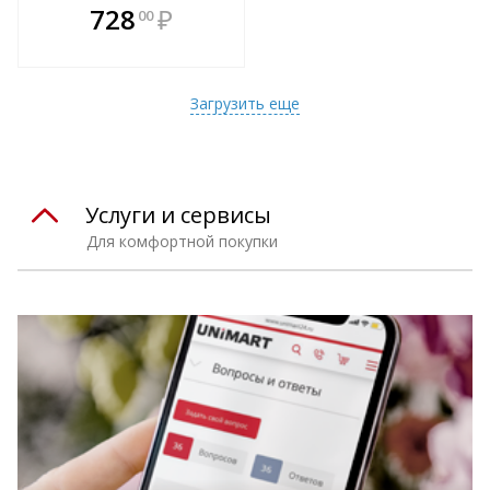
В комплекте
728
₽
00
е!
всегда выгоднее!
т
Подобрать комплект
Загрузить еще
Услуги и сервисы
Для комфортной покупки