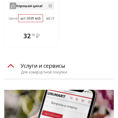
Хорошая цена!
Цена:
шт (0.01 м2)
м2 (100 шт)
поддон (1080 шт)
В комплекте
32
₽
95
е!
всегда выгоднее!
т
Подобрать комплект
Услуги и сервисы
Для комфортной покупки