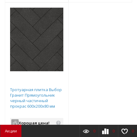
т
Подобрать комплект
Подобрать комплект
Тротуарная плитка Выбор
Гранит Прямоугольник
черный частичный
прокрас 600х200х80 мм
Хорошая цена!
Акции
0
0
0