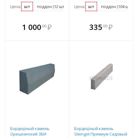
Цена:
шт
поддон (12 шт)
Цена:
шт
поддон (104 шт)
В комплекте
В комплекте
1 000
₽
335
₽
00
00
е!
всегда выгоднее!
всегда выгоднее!
в
т
Подобрать комплект
Подобрать комплект
Бордюрный камень
Бордюрный камень
Орешкинский ЗБИ
Steingot Премиум Садовый