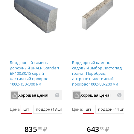
Бордюрный камень
Бордюрный камень
дорожный BRAER Standart
садовый Выбор Листопад
БР100.30.15 серый
гранит Поребрик,
частичный прокрас
антрацит, частичный
1000х150х300 мм
прокрас 1000х80х200 мм
Хорошая цена!
Хорошая цена!
Цена:
шт
поддон (18 шт)
Цена:
шт
поддон (44 шт)
В комплекте
В комплекте
835
₽
643
₽
00
00
е!
всегда выгоднее!
всегда выгоднее!
в