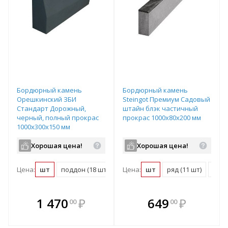
Бордюрный камень
Бордюрный камень
Орешкинский ЗБИ
Steingot Премиум Садовый
Стандарт Дорожный,
штайн блэк частичный
черный, полный прокрас
прокрас 1000х80х200 мм
1000х300х150 мм
Хорошая цена!
Хорошая цена!
Цена:
шт
поддон (18 шт)
Цена:
шт
ряд (11 шт)
подд
В комплекте
В комплекте
1 470
₽
649
₽
00
00
е!
всегда выгоднее!
всегда выгоднее!
в
т
Подобрать комплект
Подобрать комплект