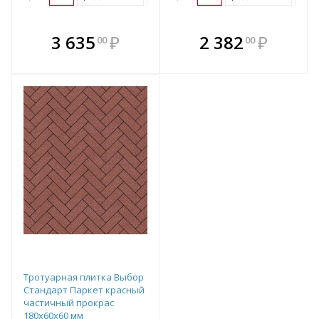
В комплекте
В комплекте
3 635
₽
2 382
₽
00
00
е!
всегда выгоднее!
всегда выгоднее!
в
т
Подобрать комплект
Подобрать комплект
Тротуарная плитка Выбор
Стандарт Паркет красный
частичный прокрас
180х60х60 мм