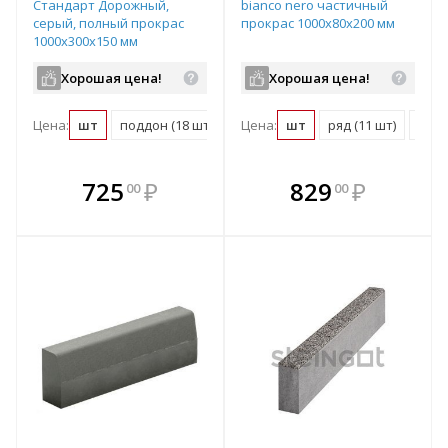
Стандарт Дорожный,
bianco nero частичный
серый, полный прокрас
прокрас 1000х80х200 мм
1000х300х150 мм
Хорошая цена!
Хорошая цена!
Цена:
шт
поддон (18 шт)
Цена:
шт
ряд (11 шт)
подд
В комплекте
В комплекте
725
₽
829
₽
00
00
е!
всегда выгоднее!
всегда выгоднее!
в
т
Подобрать комплект
Подобрать комплект