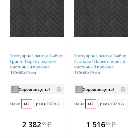
Тротуарная плитка Выбор
Тротуарная плитка Выбор
Гранит Паркет черный
Стандарт Паркет черный
частичный прокрас
частичный прокрас
180х60х60 мм
180х60х60 мм
Хорошая цена!
Хорошая цена!
Цена:
м2
ряд (0.97 м2)
поддон (11.64 м2)
Цена:
м2
ряд (0.97 м2)
под
В комплекте
В комплекте
2 382
₽
1 516
₽
00
00
е!
всегда выгоднее!
всегда выгоднее!
в