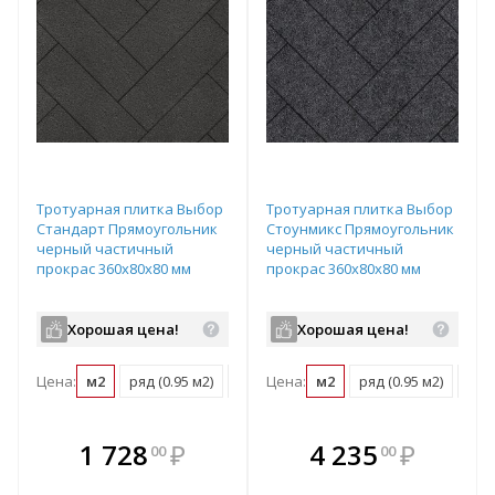
Тротуарная плитка Выбор
Тротуарная плитка Выбор
Стандарт Прямоугольник
Стоунмикс Прямоугольник
черный частичный
черный частичный
прокрас 360х80х80 мм
прокрас 360х80х80 мм
Хорошая цена!
Хорошая цена!
Цена:
м2
ряд (0.95 м2)
поддон (10.45 м2)
Цена:
м2
ряд (0.95 м2)
под
В комплекте
В комплекте
1 728
₽
4 235
₽
00
00
е!
всегда выгоднее!
всегда выгоднее!
в