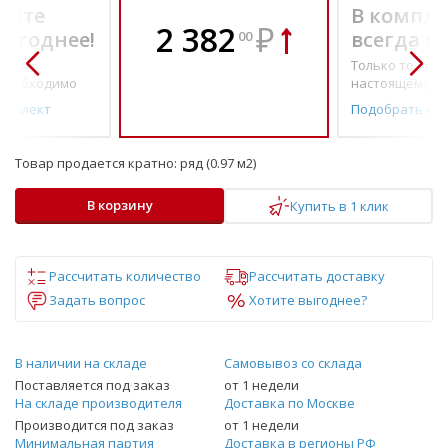
екте
В компле
2 382
₽
выгоднее!
всегда в
00
о по-
Только то, что 
необходимо
настоящему н
омплект
Подобрать ко
Товар продается кратно:
ряд (0.97 м2)
В корзину
Купить в 1 клик
Рассчитать количество
Рассчитать доставку
Задать вопрос
Хотите выгоднее?
В наличии на складе
Самовывоз со склада
Поставляется под заказ
от 1 недели
На складе производителя
Доставка по Москве
Производится под заказ
от 1 недели
Минимальная партия
Доставка в регионы РФ