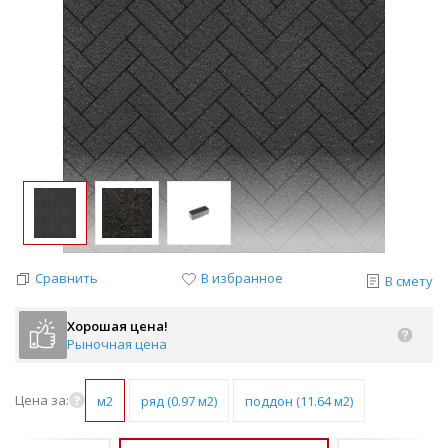
Сравнить
В избранное
В смету
Хорошая цена!
Рыночная цена
Цена за:
м2
ряд (0.97 м2)
поддон (11.64 м2)