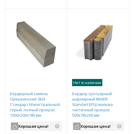
т
Подобрать комплект
Подобрать комплект
Нет в наличии
Бордюрный камень
Бордюр тротуарный
Орешкинский ЗБИ
шарнирный BRAER
Стандарт Магистральный,
Standart БРШ мальва
серый, полный прокрас
частичный прокрас
1000х300х180 мм
500х78х200 мм
Хорошая цена!
Хорошая цена!