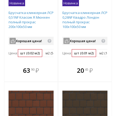
Новинка
Новинка
Брусчатка клинкерная ЛСР
Брусчатка клинкерная ЛСР
0,51NF Классик R Мюнхен
0,26NF Квадро Лондон
полный прокрас
полный прокрас
200х100х50 мм
100х100х50 мм
Хорошая цена!
Хорошая цена!
Цена:
шт (0.02 м2)
м2 (50 шт)
Цена:
поддон (540 шт)
шт (0.01 м2)
м2 (100 шт
В комплекте
В комплекте
63
₽
20
₽
90
45
е!
всегда выгоднее!
всегда выгоднее!
в
т
Подобрать комплект
Подобрать комплект