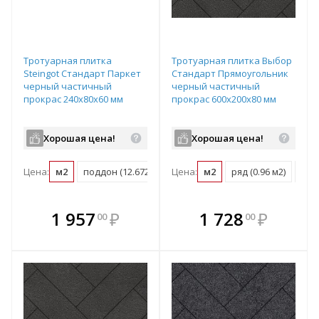
Тротуарная плитка
Тротуарная плитка Выбор
Steingot Стандарт Паркет
Стандарт Прямоугольник
черный частичный
черный частичный
прокрас 240х80х60 мм
прокрас 600х200х80 мм
Хорошая цена!
Хорошая цена!
Цена:
м2
поддон (12.672 м2)
Цена:
м2
ряд (0.96 м2)
под
В комплекте
В комплекте
1 957
₽
1 728
₽
00
00
е!
всегда выгоднее!
всегда выгоднее!
в
т
Подобрать комплект
Подобрать комплект