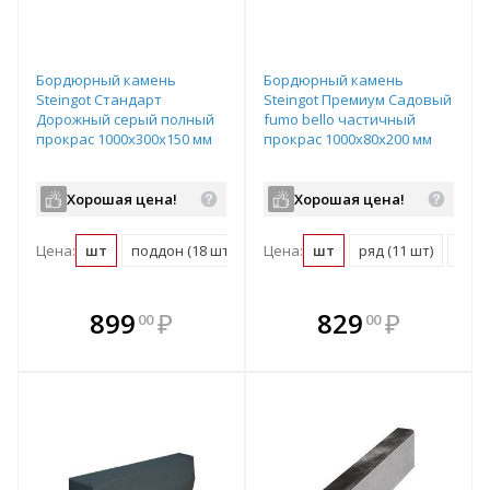
Бордюрный камень
Бордюрный камень
Steingot Стандарт
Steingot Премиум Садовый
Дорожный серый полный
fumo bello частичный
прокрас 1000х300х150 мм
прокрас 1000х80х200 мм
Хорошая цена!
Хорошая цена!
Цена:
шт
поддон (18 шт)
Цена:
шт
ряд (11 шт)
подд
В комплекте
В комплекте
899
₽
829
₽
00
00
е!
всегда выгоднее!
всегда выгоднее!
в
т
Подобрать комплект
Подобрать комплект