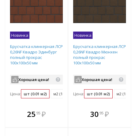
Новинка
Новинка
Брусчатка клинкерная ЛСР
Брусчатка клинкерная ЛСР
0,26NF Квадро Эдинбург
0,26NF Квадро Мюнхен
полный прокрас
полный прокрас
100х100х50 мм
100х100х50 мм
Хорошая цена!
Хорошая цена!
Цена:
шт (0.01 м2)
м2 (100 шт)
Цена:
поддон (1080 шт)
шт (0.01 м2)
м2 (100 шт
В комплекте
В комплекте
25
₽
30
₽
95
95
е!
всегда выгоднее!
всегда выгоднее!
в
т
Подобрать комплект
Подобрать комплект