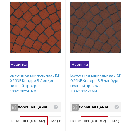
Новинка
Новинка
Брусчатка клинкерная ЛСР
Брусчатка клинкерная ЛСР
0,26NF Квадро R Лондон
0,26NF Квадро R Эдинбург
полный прокрас
полный прокрас
100х100х50 мм
100х100х50 мм
Хорошая цена!
Хорошая цена!
Цена:
шт (0.01 м2)
м2 (100 шт)
Цена:
поддон (1080 шт)
шт (0.01 м2)
м2 (100 шт