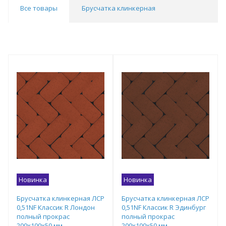
Все товары
Брусчатка клинкерная
Новинка
Новинка
Брусчатка клинкерная ЛСР
Брусчатка клинкерная ЛСР
0,51NF Классик R Лондон
0,51NF Классик R Эдинбург
полный прокрас
полный прокрас
200х100х50 мм
200х100х50 мм