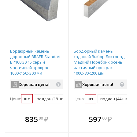
Бордюрный камень
Бордюрный камень
дорожный BRAER Standart
садовый Выбор Листопад
БР100.30.15 серый
гладкий Поребрик осень
частичный прокрас
частичный прокрас
1000х150х300 мм
1000х80х200 мм
Хорошая цена!
Хорошая цена!
Цена:
шт
поддон (18 шт)
Цена:
шт
поддон (44 шт)
В комплекте
В комплекте
835
₽
597
₽
00
00
е!
всегда выгоднее!
всегда выгоднее!
в
т
Подобрать комплект
Подобрать комплект