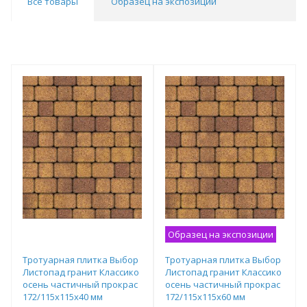
Все товары
Образец на экспозиции
Образец на экспозиции
Тротуарная плитка Выбор
Тротуарная плитка Выбор
Листопад гранит Классико
Листопад гранит Классико
осень частичный прокрас
осень частичный прокрас
172/115х115х40 мм
172/115х115х60 мм