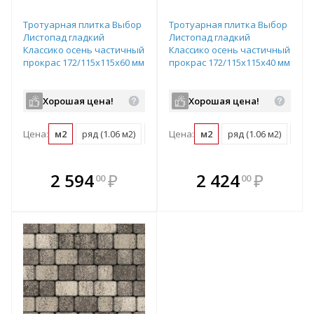
Тротуарная плитка Выбор
Тротуарная плитка Выбор
Листопад гладкий
Листопад гладкий
Классико осень частичный
Классико осень частичный
прокрас 172/115х115х60 мм
прокрас 172/115х115х40 мм
Хорошая цена!
Хорошая цена!
Цена:
м2
ряд (1.06 м2)
поддон (13.78 м2)
Цена:
м2
ряд (1.06 м2)
под
В комплекте
В комплекте
2 594
₽
2 424
₽
00
00
е!
всегда выгоднее!
всегда выгоднее!
в
т
Подобрать комплект
Подобрать комплект