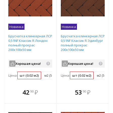
Новинка
Новинка
Брусчатка клинкерная ЛСР
Брусчатка клинкерная ЛСР
0,51NF Классик R Лондон
0,51NF Классик R Эдинбург
полный прокрас
полный прокрас
200х100х50 мм
200х100х50 мм
Хорошая цена!
Хорошая цена!
Цена:
шт (0.02 м2)
м2 (50 шт)
Цена:
поддон (540 шт)
шт (0.02 м2)
м2 (50 шт)
В комплекте
В комплекте
42
₽
53
₽
90
90
е!
всегда выгоднее!
всегда выгоднее!
в
т
Подобрать комплект
Подобрать комплект