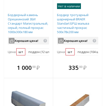
Нет в наличии
Бордюрный камень
Бордюр тротуарный
Орешкинский ЗБИ
шарнирный BRAER
Стандарт Магистральный,
Standart БРШ мальва
серый, полный прокрас
частичный прокрас
1000х300х180 мм
500х78х200 мм
Хорошая цена!
Хорошая цена!
Цена:
шт
поддон (12 шт)
Цена:
шт
поддон (104 шт)
В комплекте
В комплекте
1 000
₽
335
₽
00
00
е!
всегда выгоднее!
всегда выгоднее!
в
т
Подобрать комплект
Подобрать комплект