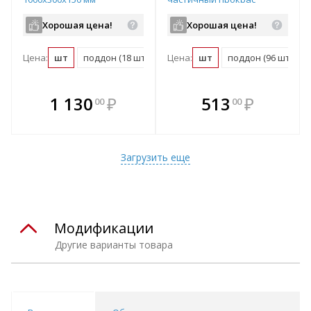
500х200х80 мм
Хорошая цена!
Хорошая цена!
Цена:
шт
поддон (18 шт)
Цена:
шт
поддон (96 шт)
В комплекте
В комплекте
1 130
₽
513
₽
00
00
е!
всегда выгоднее!
всегда выгоднее!
в
т
Подобрать комплект
Подобрать комплект
Загрузить еще
Модификации
Другие варианты товара