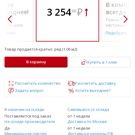
екте
В компле
3 254
₽
выгоднее!
всегда в
00
о по-
Только то, что 
необходимо
настоящему н
омплект
Подобрать ко
Товар продается кратно:
ряд (1.06 м2)
В корзину
Купить в 1 клик
Рассчитать количество
Рассчитать доставку
Задать вопрос
Хотите выгоднее?
В наличии на складе
Самовывоз со склада
Поставляется под заказ
от 1 недели
На складе производителя
Доставка по Москве
Да
от 1 недели
Минимальная партия
Доставка в регионы РФ