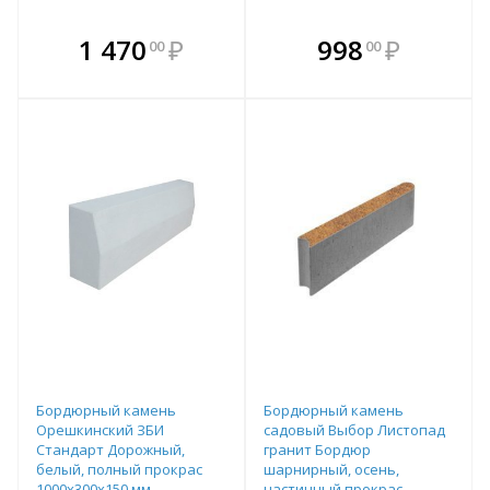
В комплекте
В комплекте
1 470
₽
998
₽
00
00
е!
всегда выгоднее!
всегда выгоднее!
в
т
Подобрать комплект
Подобрать комплект
Бордюрный камень
Бордюрный камень
Орешкинский ЗБИ
садовый Выбор Листопад
Стандарт Дорожный,
гранит Бордюр
белый, полный прокрас
шарнирный, осень,
1000х300х150 мм
частичный прокрас