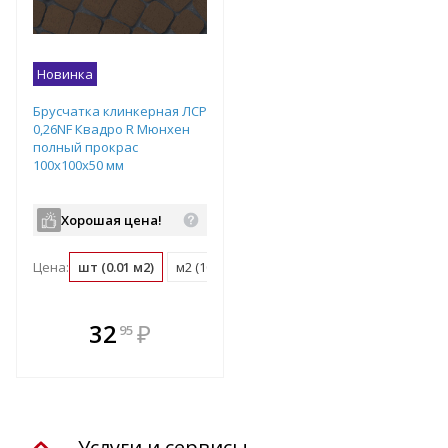
Новинка
Брусчатка клинкерная ЛСР
0,26NF Квадро R Мюнхен
полный прокрас
100х100х50 мм
Хорошая цена!
Цена:
шт (0.01 м2)
м2 (100 шт)
поддон (1080 шт)
В комплекте
32
₽
95
е!
всегда выгоднее!
т
Подобрать комплект
Услуги и сервисы