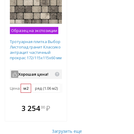
Образец на экспозиции
Тротуарная плитка Выбор
Листопад гранит Классико
антрацит частичный
прокрас 172/115х115х60 мм
Хорошая цена!
Цена:
м2
ряд (1.06 м2)
поддон (13.78 м2)
В комплекте
3 254
₽
00
е!
всегда выгоднее!
т
Подобрать комплект
Загрузить еще