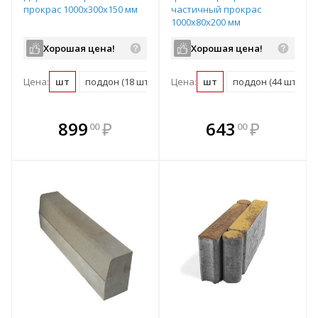
прокрас 1000х300х150 мм
частичный прокрас
1000х80х200 мм
Хорошая цена!
Хорошая цена!
Цена:
шт
поддон (18 шт)
Цена:
шт
поддон (44 шт)
В комплекте
В комплекте
899
₽
643
₽
00
00
е!
всегда выгоднее!
всегда выгоднее!
в
т
Подобрать комплект
Подобрать комплект