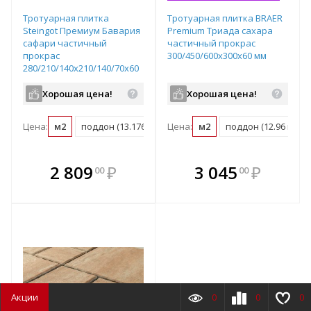
Тротуарная плитка
Тротуарная плитка BRAER
Steingot Премиум Бавария
Premium Триада сахара
сафари частичный
частичный прокрас
прокрас
300/450/600х300х60 мм
280/210/140х210/140/70х60
мм
Хорошая цена!
Хорошая цена!
Цена:
м2
поддон (13.176 м2)
Цена:
м2
поддон (12.96 м2)
В комплекте
В комплекте
2 809
₽
3 045
₽
00
00
е!
всегда выгоднее!
всегда выгоднее!
в
т
Подобрать комплект
Подобрать комплект
Акции
0
0
0