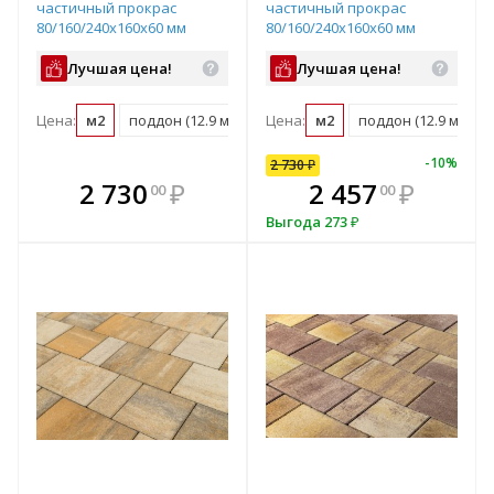
частичный прокрас
частичный прокрас
80/160/240х160х60 мм
80/160/240х160х60 мм
Лучшая цена!
Лучшая цена!
Цена:
м2
поддон (12.9 м2)
Цена:
м2
поддон (12.9 м2)
-
10
%
2 730
₽
В комплекте
В комплекте
2 730
₽
2 457
₽
00
00
е!
всегда выгоднее!
всегда выгоднее!
в
Выгода
273
₽
т
Подобрать комплект
Подобрать комплект