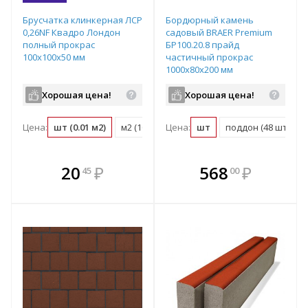
Брусчатка клинкерная ЛСР
Бордюрный камень
0,26NF Квадро Лондон
садовый BRAER Premium
полный прокрас
БР100.20.8 прайд
100х100х50 мм
частичный прокрас
1000х80х200 мм
Хорошая цена!
Хорошая цена!
Цена:
шт (0.01 м2)
м2 (100 шт)
Цена:
поддон (1080 шт)
шт
поддон (48 шт)
В комплекте
В комплекте
20
₽
568
₽
45
00
е!
всегда выгоднее!
всегда выгоднее!
в
т
Подобрать комплект
Подобрать комплект