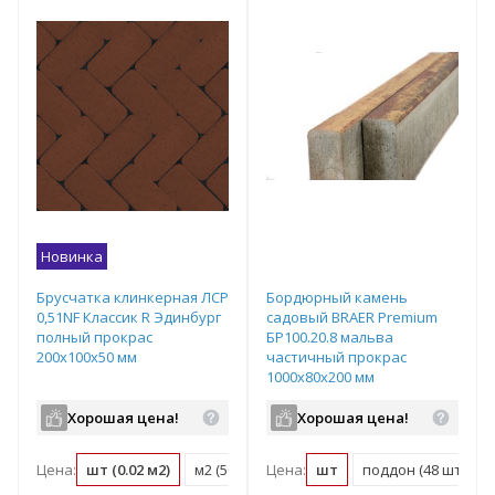
Новинка
Брусчатка клинкерная ЛСР
Бордюрный камень
0,51NF Классик R Эдинбург
садовый BRAER Premium
полный прокрас
БР100.20.8 мальва
200х100х50 мм
частичный прокрас
1000х80х200 мм
Хорошая цена!
Хорошая цена!
Цена:
шт (0.02 м2)
м2 (50 шт)
Цена:
поддон (540 шт)
шт
поддон (48 шт)