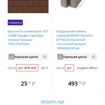
Новинка
Брусчатка клинкерная ЛСР
Бордюрный камень
0,26NF Квадро Эдинбург
садовый BRAER Standart
полный прокрас
БР100.20.8 красный
100х100х50 мм
частичный прокрас
1000х80х200 мм
Хорошая цена!
Хорошая цена!
Цена:
шт (0.01 м2)
м2 (100 шт)
Цена:
поддон (1080 шт)
шт
поддон (48 шт)
В комплекте
В комплекте
25
₽
493
₽
95
00
е!
всегда выгоднее!
всегда выгоднее!
в
т
Подобрать комплект
Подобрать комплект
Загрузить еще