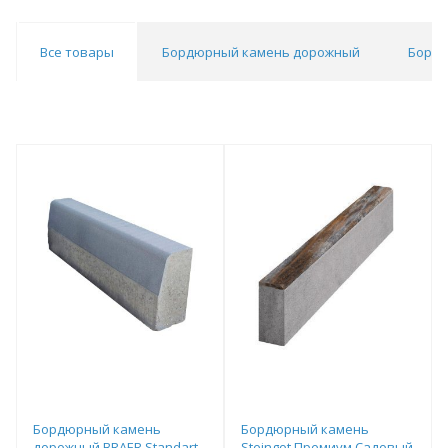
Все товары
Бордюрный камень дорожный
Бордю
Бордюрный камень
Бордюрный камень
дорожный BRAER Standart
Steingot Премиум Садовый