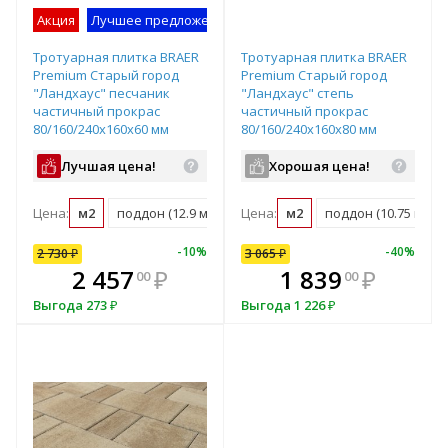
Акция
Лучшее предложение
Образец на экспозиции
Тротуарная плитка BRAER
Тротуарная плитка BRAER
Premium Старый город
Premium Старый город
"Ландхаус" песчаник
"Ландхаус" степь
частичный прокрас
частичный прокрас
80/160/240х160х60 мм
80/160/240х160х80 мм
Лучшая цена!
Хорошая цена!
Цена:
м2
поддон (12.9 м2)
Цена:
м2
поддон (10.75 м2)
-
10
%
-
40
%
2 730
₽
3 065
₽
В комплекте
В комплекте
2 457
₽
1 839
₽
00
00
е!
всегда выгоднее!
всегда выгоднее!
в
Выгода
273
₽
Выгода
1 226
₽
т
Подобрать комплект
Подобрать комплект