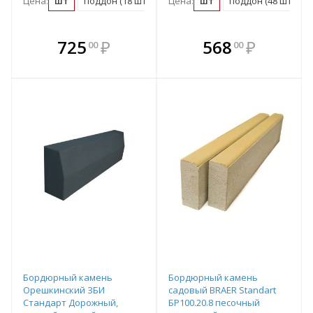
Цена:
шт
поддон (18 шт)
Цена:
шт
поддон (48 шт)
В комплекте
В комплекте
725
₽
568
₽
00
00
е!
всегда выгоднее!
всегда выгоднее!
в
т
Подобрать комплект
Подобрать комплект
Бордюрный камень
Бордюрный камень
Орешкинский ЗБИ
садовый BRAER Standart
Стандарт Дорожный,
БР100.20.8 песочный