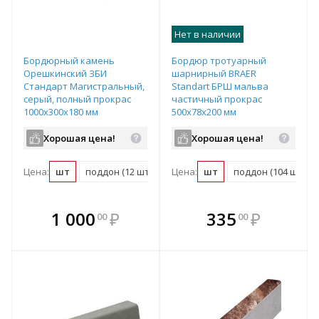
Нет в наличии
Бордюрный камень
Бордюр тротуарный
Орешкинский ЗБИ
шарнирный BRAER
Стандарт Магистральный,
Standart БРШ мальва
серый, полный прокрас
частичный прокрас
1000х300х180 мм
500х78х200 мм
Хорошая цена!
Хорошая цена!
Цена:
шт
поддон (12 шт)
Цена:
шт
поддон (104 шт)
В комплекте
В комплекте
1 000
₽
335
₽
00
00
е!
всегда выгоднее!
всегда выгоднее!
в
т
Подобрать комплект
Подобрать комплект