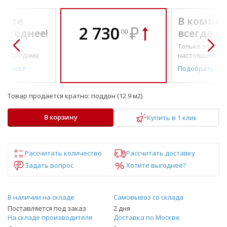
екте
В компле
2 730
₽
выгоднее!
всегда в
00
о по-
Только то, что 
необходимо
настоящему н
омплект
Подобрать ко
Товар продается кратно:
поддон (12.9 м2)
В корзину
Купить в 1 клик
Рассчитать количество
Рассчитать доставку
Задать вопрос
Хотите выгоднее?
В наличии на складе
Самовывоз со склада
Поставляется под заказ
2 дня
На складе производителя
Доставка по Москве