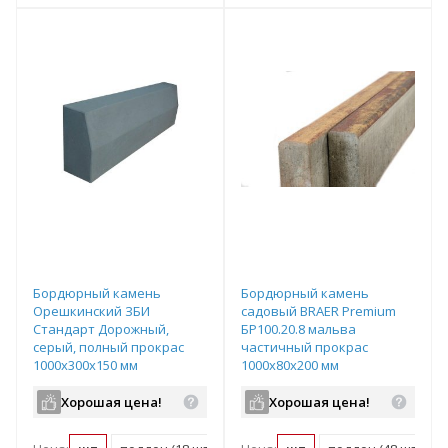
т
Подобрать комплект
Подобрать комплект
Бордюрный камень
Бордюрный камень
Орешкинский ЗБИ
садовый BRAER Premium
Стандарт Дорожный,
БР100.20.8 мальва
серый, полный прокрас
частичный прокрас
1000х300х150 мм
1000х80х200 мм
Хорошая цена!
Хорошая цена!