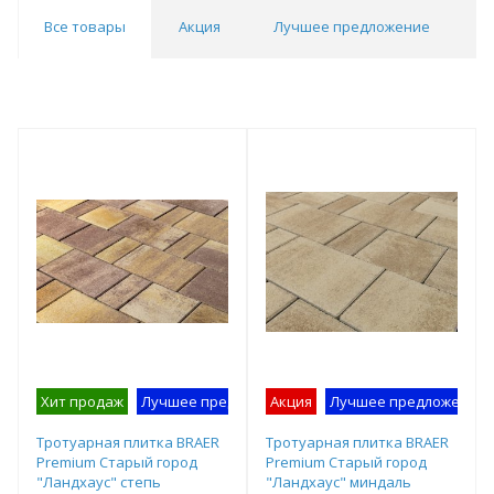
Все товары
Акция
Лучшее предложение
О
Хит продаж
Лучшее предложение
Акция
Образец на экспозиции
Лучшее предложение
Тротуарная плитка BRAER
Тротуарная плитка BRAER
Premium Старый город
Premium Старый город
"Ландхаус" степь
"Ландхаус" миндаль