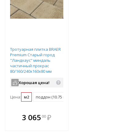
Тротуарная плитка BRAER
Premium Старый город
"Ландхаус" миндаль
частичный прокрас
80/160/240х160х80 мм
Хорошая цена!
Цена:
м2
поддон (10.75 м2)
В комплекте
3 065
₽
00
е!
всегда выгоднее!
т
Подобрать комплект