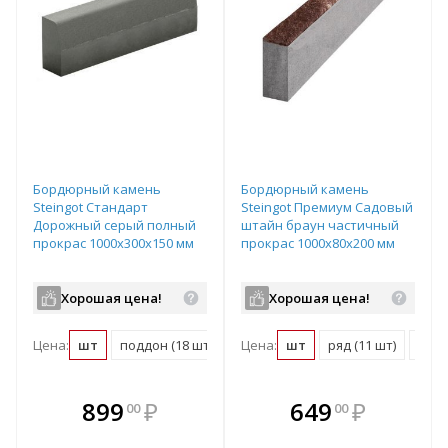
Бордюрный камень
Бордюрный камень
Steingot Стандарт
Steingot Премиум Садовый
Дорожный серый полный
штайн браун частичный
прокрас 1000х300х150 мм
прокрас 1000х80х200 мм
Хорошая цена!
Хорошая цена!
Цена:
шт
поддон (18 шт)
Цена:
шт
ряд (11 шт)
подд
В комплекте
В комплекте
899
₽
649
₽
00
00
е!
всегда выгоднее!
всегда выгоднее!
в