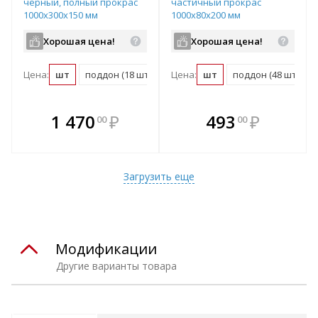
черный, полный прокрас
частичный прокрас
1000х300х150 мм
1000х80х200 мм
Хорошая цена!
Хорошая цена!
Цена:
шт
поддон (18 шт)
Цена:
шт
поддон (48 шт)
В комплекте
В комплекте
1 470
₽
493
₽
00
00
е!
всегда выгоднее!
всегда выгоднее!
в
т
Подобрать комплект
Подобрать комплект
Загрузить еще
Модификации
Другие варианты товара