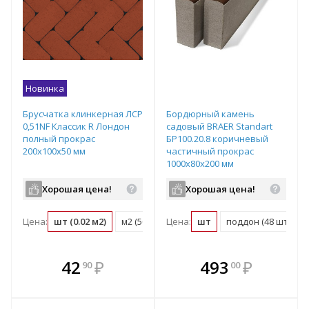
Новинка
Брусчатка клинкерная ЛСР
Бордюрный камень
0,51NF Классик R Лондон
садовый BRAER Standart
полный прокрас
БР100.20.8 коричневый
200х100х50 мм
частичный прокрас
1000х80х200 мм
Хорошая цена!
Хорошая цена!
Цена:
шт (0.02 м2)
м2 (50 шт)
Цена:
поддон (540 шт)
шт
поддон (48 шт)
В комплекте
В комплекте
42
₽
493
₽
90
00
е!
всегда выгоднее!
всегда выгоднее!
в
т
Подобрать комплект
Подобрать комплект