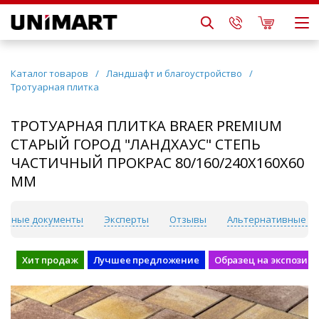
Каталог товаров
/
Ландшафт и благоустройство
/
Тротуарная плитка
ТРОТУАРНАЯ ПЛИТКА BRAER PREMIUM
СТАРЫЙ ГОРОД "ЛАНДХАУС" СТЕПЬ
ЧАСТИЧНЫЙ ПРОКРАС 80/160/240Х160Х60
ММ
лезные документы
Эксперты
Отзывы
Альтернативные т
Хит продаж
Лучшее предложение
Образец на экспозиц