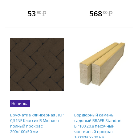
В комплекте
В комплекте
53
₽
568
₽
90
00
е!
всегда выгоднее!
всегда выгоднее!
в
т
Подобрать комплект
Подобрать комплект
Новинка
Брусчатка клинкерная ЛСР
Бордюрный камень
0,51NF Классик R Мюнхен
садовый BRAER Standart
полный прокрас
БР100.20.8 песочный
200х100х50 мм
частичный прокрас
1000х80х200 мм