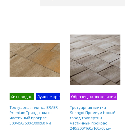
Хит продаж
Лучшее предложение
Образец на экспозиции
Образец на экспозиции
Тротуарная плитка BRAER
Тротуарная плитка
Premium Триада плато
Steingot Премиум Новый
частичный прокрас
город травертин
300/450/600х300х60 мм
частичный прокрас
240/200/160х160х60 мм