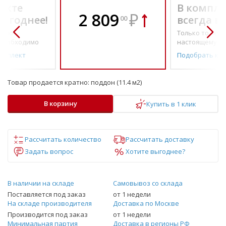
екте
В компле
2 809
₽
выгоднее!
всегда в
00
о по-
Только то, что 
необходимо
настоящему н
омплект
Подобрать ко
Товар продается кратно:
поддон (11.4 м2)
В корзину
Купить в 1 клик
Рассчитать количество
Рассчитать доставку
Задать вопрос
Хотите выгоднее?
В наличии на складе
Самовывоз со склада
Поставляется под заказ
от 1 недели
На складе производителя
Доставка по Москве
Производится под заказ
от 1 недели
Минимальная партия
Доставка в регионы РФ