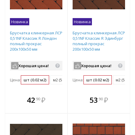
Новинка
Новинка
Брусчатка клинкерная ЛСР
Брусчатка клинкерная ЛСР
0,51NF Классик R Лондон
0,51NF Классик R Эдинбург
полный прокрас
полный прокрас
200х100х50 мм
200х100х50 мм
Хорошая цена!
Хорошая цена!
Цена:
шт (0.02 м2)
м2 (50 шт)
Цена:
поддон (540 шт)
шт (0.02 м2)
м2 (50 шт)
В комплекте
В комплекте
42
₽
53
₽
90
90
е!
всегда выгоднее!
всегда выгоднее!
в
т
Подобрать комплект
Подобрать комплект