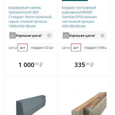
Бордюрный камень
Бордюр тротуарный
Орешкинский ЗБИ
шарнирный BRAER
Стандарт Магистральный,
Standart БРШ мальва
серый, полный прокрас
частичный прокрас
1000х300х180 мм
500х78х200 мм
Хорошая цена!
Хорошая цена!
Цена:
шт
поддон (12 шт)
Цена:
шт
поддон (104 шт)
В комплекте
В комплекте
1 000
₽
335
₽
00
00
е!
всегда выгоднее!
всегда выгоднее!
в
т
Подобрать комплект
Подобрать комплект