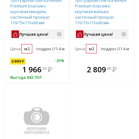
Тротуарная плитка BRAER
Тротуарная плитка BRAER
Premium Классико
Premium Классико
круговая миндаль
круговая мальва
частичный прокрас
частичный прокрас
110/73х115х60 мм
110/73х115х60 мм
Лучшая цена!
Лучшая цена!
Цена:
м2
поддон (11.4 м2)
Цена:
м2
поддон (11.4 м2)
-
30
%
2 809
₽
В комплекте
В комплекте
1 966
₽
2 809
₽
30
00
е!
всегда выгоднее!
всегда выгоднее!
в
Выгода
842.70
₽
т
Подобрать комплект
Подобрать комплект