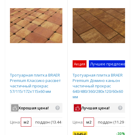
Акция
Лучшее предложение
Тротуарная плитка BRAER
Тротуарная плитка BRAER
Premium Классико рассвет
Premium Домино каньон
частичный прокрас
частичный прокрас
57/115/172х115х60 мм
640/480/360/280х120/60х60
мм
Хорошая цена!
Лучшая цена!
Цена:
м2
поддон (13.44 м2)
Цена:
м2
поддон (11.29 м2)
-
30
%
3 045
₽