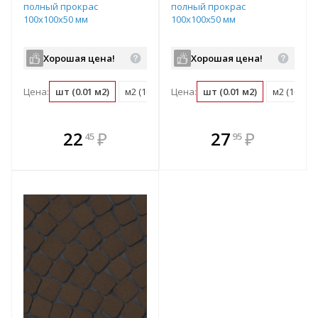
полный прокрас
полный прокрас
100х100х50 мм
100х100х50 мм
Хорошая цена!
Хорошая цена!
Цена:
шт (0.01 м2)
м2 (100 шт)
Цена:
поддон (1080 шт)
шт (0.01 м2)
м2 (100 шт
В комплекте
В комплекте
22
₽
27
₽
45
95
е!
всегда выгоднее!
всегда выгоднее!
в
т
Подобрать комплект
Подобрать комплект