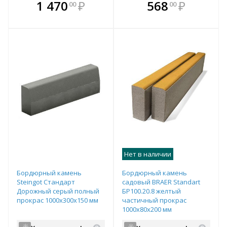
В комплекте
В комплекте
1 470
₽
568
₽
00
00
е!
всегда выгоднее!
всегда выгоднее!
в
т
Подобрать комплект
Подобрать комплект
Нет в наличии
Бордюрный камень
Бордюрный камень
Steingot Стандарт
садовый BRAER Standart
Дорожный серый полный
БР100.20.8 желтый
прокрас 1000х300х150 мм
частичный прокрас
1000х80х200 мм