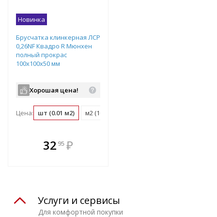
Новинка
Брусчатка клинкерная ЛСР
0,26NF Квадро R Мюнхен
полный прокрас
100х100х50 мм
Хорошая цена!
Цена:
шт (0.01 м2)
м2 (100 шт)
поддон (1080 шт)
В комплекте
32
₽
95
е!
всегда выгоднее!
т
Подобрать комплект
Услуги и сервисы
Для комфортной покупки