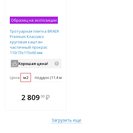
Образец на экспозиции
Тротуарная плитка BRAER
Premium Классико
круговая каштан
частичный прокрас
110/73х115х60 мм
Хорошая цена!
Цена:
м2
поддон (11.4 м2)
В комплекте
2 809
₽
00
е!
всегда выгоднее!
т
Подобрать комплект
Загрузить еще