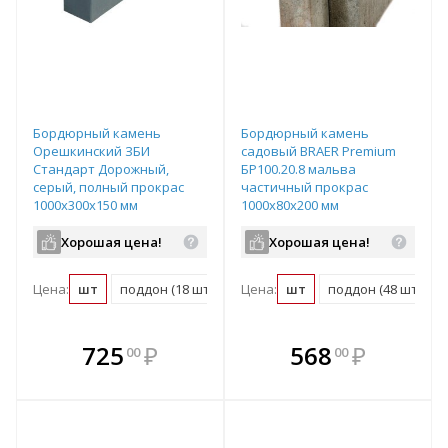
Бордюрный камень
Бордюрный камень
Орешкинский ЗБИ
садовый BRAER Premium
Стандарт Дорожный,
БР100.20.8 мальва
серый, полный прокрас
частичный прокрас
1000х300х150 мм
1000х80х200 мм
Хорошая цена!
Хорошая цена!
Цена:
шт
поддон (18 шт)
Цена:
шт
поддон (48 шт)
В комплекте
В комплекте
725
₽
568
₽
00
00
е!
всегда выгоднее!
всегда выгоднее!
в
т
Подобрать комплект
Подобрать комплект