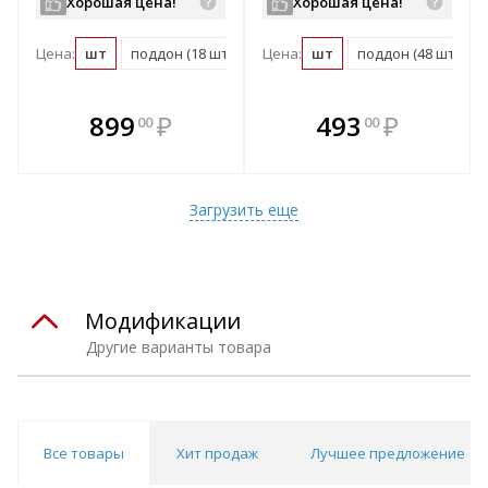
Хорошая цена!
Хорошая цена!
Цена:
шт
поддон (18 шт)
Цена:
шт
поддон (48 шт)
В комплекте
В комплекте
899
₽
493
₽
00
00
е!
всегда выгоднее!
всегда выгоднее!
в
т
Подобрать комплект
Подобрать комплект
Загрузить еще
Модификации
Другие варианты товара
Все товары
Хит продаж
Лучшее предложение