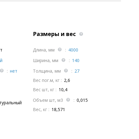
Размеры и вес
т
Длина, мм
:
4000
й
Ширина, мм
:
140
:
нет
Толщина, мм
:
27
Вес пог.м, кг :
2,6
Вес шт, кг :
10,4
Объем шт, м3
:
0,015
туральный
Вес, кг :
18,571