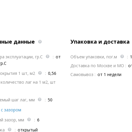
чные данные
Упаковка и доставка
а эксплуатации, гр.С
:
от
Объем упаковки, пог.м
:
гр.С
Доставка по Москве и МО :
о
окрытия 1 шт, м2
:
0,56
Самовывоз :
от 1 недели
количество лаг на 1 м2, шт
емый шаг лаг, мм
:
50
с зазором
ий зазор, мм
:
6
ажа
:
открытый