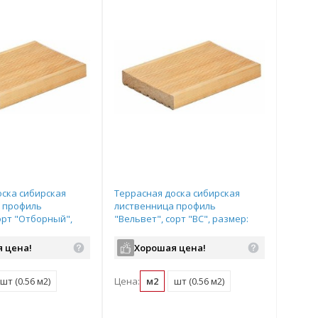
оска сибирская
Террасная доска сибирская
 профиль
лиственница профиль
орт "Отборный",
"Вельвет", сорт "ВС", размер:
140*4000мм
27*140*4000мм
 цена!
Хорошая цена!
шт (0.56 м2)
Цена:
м2
шт (0.56 м2)