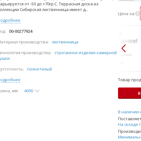
арьируется от -50 до +70гр.С. Террасная доска из
оллекции Сибирская лиственница имеет д...
Цена за:
Подробнее
од:
00-00277924
В комплекте
всегда выгоднее!
атериал производства:
лиственница
Только то, что по-
ехнология производства:
строганное изделие камерной
настоящему необходимо
ушки
Подобрать комплект
устотность:
полнотелый
Подробнее
Товар прод
лина, мм:
4000
В
В наличии 
Поставляет
На складе 
Производит
Минимальн