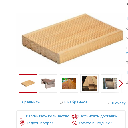
в
к
К
М
Т
с
П
Д
Сравнить
В избранное
В смету
Рассчитать количество
Рассчитать доставку
Задать вопрос
Хотите выгоднее?