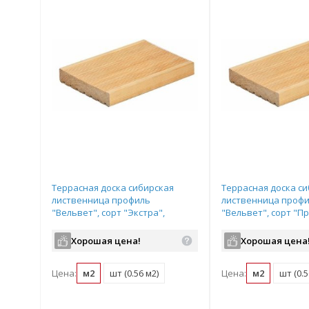
Террасная доска сибирская
Террасная доска с
лиственница профиль
лиственница проф
"Вельвет", сорт "Экстра",
"Вельвет", сорт "П
размер: 27*140*4000мм
размер: 27*140*40
Хорошая цена!
Хорошая цена
Цена:
м2
шт (0.56 м2)
Цена:
м2
шт (0.5