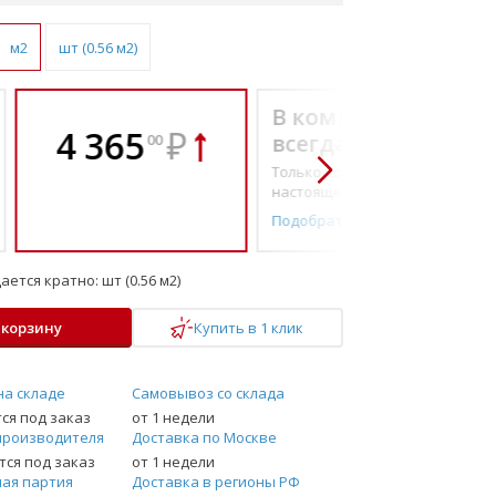
м2
шт (0.56 м2)
В комплекте
4 365
₽
всегда выгоднее!
00
Только то, что по-
настоящему необходимо
Подобрать комплект
ается кратно:
шт (0.56 м2)
 корзину
Купить в 1 клик
на складе
Самовывоз со склада
ся под заказ
от 1 недели
производителя
Доставка по Москве
ся под заказ
от 1 недели
ая партия
Доставка в регионы РФ