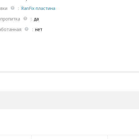
овки
:
RanFix пластина
 пропитка
:
да
аботанная
:
нет