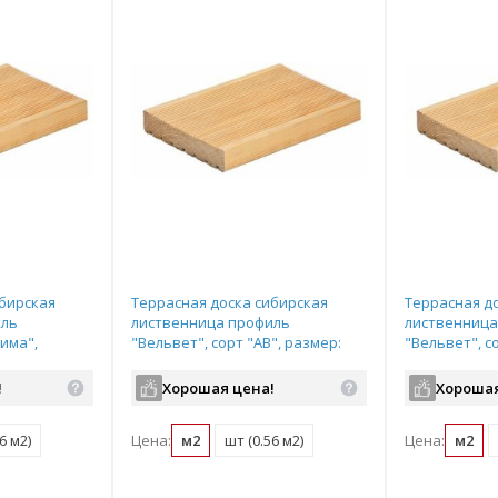
ибирская
Террасная доска сибирская
Террасная д
иль
лиственница профиль
лиственница
рима",
"Вельвет", сорт "АВ", размер:
"Вельвет", с
00мм
27*140*4000мм
размер: 27*
!
Хорошая цена!
Хорошая
6 м2)
Цена:
м2
шт (0.56 м2)
Цена:
м2