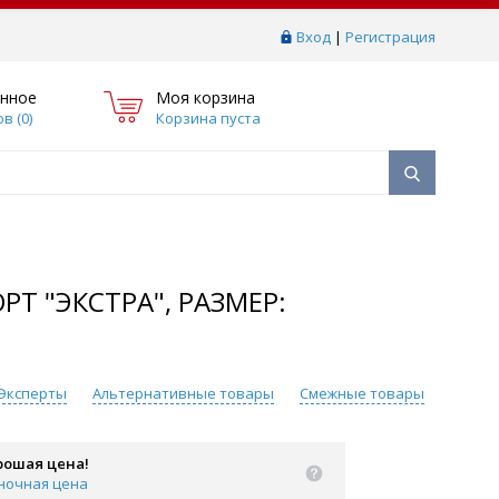
Вход
|
Регистрация
нное
Моя корзина
в (
0
)
Корзина пуста
Т "ЭКСТРА", РАЗМЕР:
Эксперты
Альтернативные товары
Смежные товары
рошая цена!
ночная цена