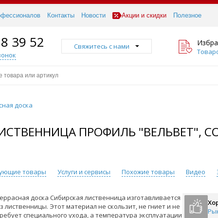
офессионалов
Контакты
Новости
Акции и скидки
Полезное
18 39 52
Избра
Свяжитесь с нами
Товаро
вонок
сная доска
СТВЕННИЦА ПРОФИЛЬ "ВЕЛЬВЕТ", СОР
вующие товары
Услуги и сервисы
Похожие товары
Видео
еррасная доска Сибирская лиственница изготавливается
Хо
з лиственницы. Этот материал не скользит, не гниет и не
Ры
ребует специального ухода, а температура эксплуатации