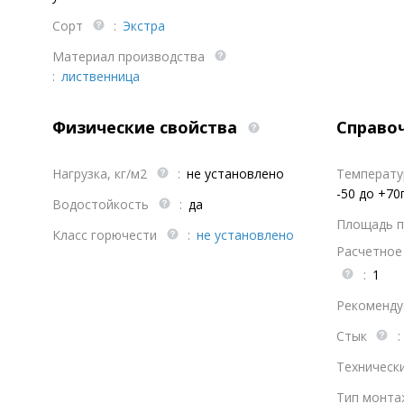
Сорт
:
Экстра
Материал производства
:
лиственница
Физические свойства
Справо
Нагрузка, кг/м2
:
не установлено
Температур
-50 до +70
Водостойкость
:
да
Площадь п
Класс горючести
:
не установлено
Расчетное 
:
1
Рекоменду
Стык
:
Техническ
Тип монт