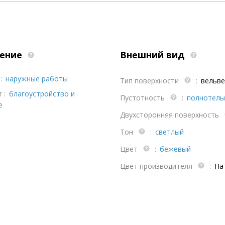
ение
Внешний вид
:
наружные работы
Тип поверхности
:
вельве
 :
благоустройство и
Пустотность
:
полнотелы
е
Двухсторонняя поверхность
Тон
:
светлый
Цвет
:
бежевый
Цвет производителя
:
На