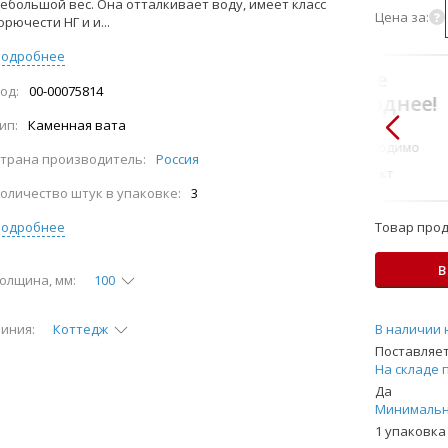
ебольшой вес. Она отталкивает воду, имеет класс
Цена за:
орючести НГ и и...
Подробнее
В комплекте
од:
00-00075814
всегда выгоднее!
ип:
Каменная вата
Только то, что по-
настоящему необходимо
трана производитель:
Россия
Подобрать комплект
оличество штук в упаковке:
3
Подробнее
Товар прод
В
олщина, мм:
100
иния:
Коттедж
В наличии 
Поставляет
На складе 
Да
Минимальн
1 упаковка 