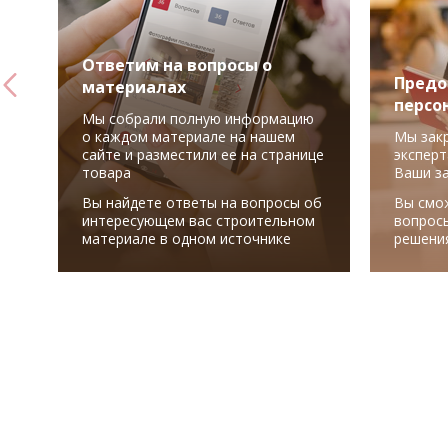
Ответим на вопросы о
Предо
материалах
персо
Мы собрали полную информацию
о каждом материале на нашем
Мы зак
сайте и разместили ее на странице
эксперт
товара
Ваши з
Вы найдете ответы на вопросы об
Вы смо
интересующем вас строительном
вопрос
материале в одном источнике
решени