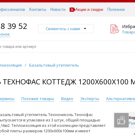
офессионалов
Контакты
Новости
Акции и скидки
Полезное
18 39 52
Избра
Свяжитесь с нами
Товаро
вонок
лоизоляция
/
Базальтовый утеплитель
ТЕХНОФАС КОТТЕДЖ 1200Х600Х100 М
 сервисы
Похожие товары
Видео
Эксперты
Альтернативн
азальтовый утеплитель Технониколь Технофас
Хо
ыпускается в упаковке из 3 штук, общей площадью
Ры
,16м2. Теплоизоляция из этой коллекции представляет
обой плиты размером 1200х600х100мм и имеет