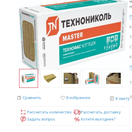
н
г
К
Т
С
К
Т
Л
Сравнить
В избранное
В смету
Рассчитать количество
Рассчитать доставку
Задать вопрос
Хотите выгоднее?