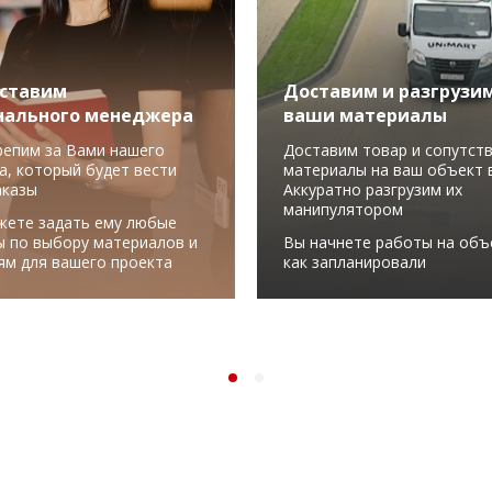
ставим
Доставим и разгрузи
нального менеджера
ваши материалы
репим за Вами нашего
Доставим товар и сопутст
а, который будет вести
материалы на ваш объект в
аказы
Аккуратно разгрузим их
манипулятором
жете задать ему любые
ы по выбору материалов и
Вы начнете работы на объ
ям для вашего проекта
как запланировали