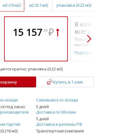
м3 (10 м2)
м2 (0.1 м3)
упаковка (0.22 м3)
В комплекте
15 157
₽
всегда выгоднее!
70
Только то, что по-
настоящему необходимо
Подобрать комплект
ается кратно:
упаковка (0.22 м3)
 корзину
Купить в 1 клик
на складе
Самовывоз со склада
ся под заказ
5 дней
производителя
Доставка по Москве
5 дней
ая партия
Доставка в регионы РФ
(0.216 м3)
Транспортная компания