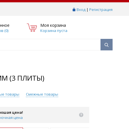
Вход
|
Регистрация
нное
Моя корзина
в (
0
)
Корзина пуста
М (3 ПЛИТЫ)
ые товары
Смежные товары
рошая цена!
ночная цена