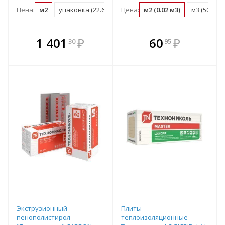
Цена:
м2
упаковка (22.61 м2)
Цена:
м2 (0.02 м3)
м3 (50 м2)
В комплекте
В комплекте
1 401
₽
60
₽
30
95
е!
всегда выгоднее!
всегда выгоднее!
в
т
Подобрать комплект
Подобрать комплект
Экструзионный
Плиты
пенополистирол
теплоизоляционные