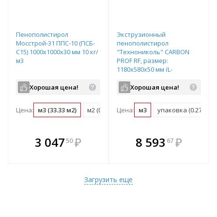
Пенополистирол
Экструзионный
Мосстрой-31 ППС-10 (ПСБ-
пенополистирол
С15) 1000х1000х30 мм 10 кг/
"Технониколь" CARBON
м3
PROF RF, размер:
1180х580х50 мм (L-
образная форма кромки),
арт. 584893
Хорошая цена!
Хорошая цена!
Цена:
м3 (33.33 м2)
м2 (0.03 м3)
Цена:
упаковка (0.6 м3)
м3
упаковка (0.274 м3)
В комплекте
В комплекте
3 047
₽
8 593
₽
50
67
е!
всегда выгоднее!
всегда выгоднее!
в
т
Подобрать комплект
Подобрать комплект
Загрузить еще