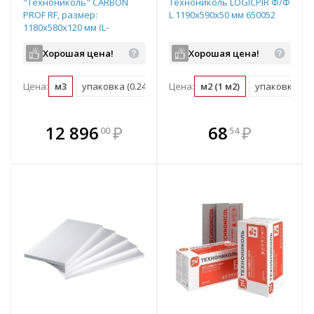
"Технониколь" CARBON
Технониколь LOGICPIR Ф/Ф
PROF RF, размер:
L 1190х590х50 мм 650052
1180х580х120 мм (L-
образная форма кромки),
арт. 584899
Хорошая цена!
Хорошая цена!
Цена:
м3
упаковка (0.246 м3)
Цена:
м2 (1 м2)
упаковка (70.
В комплекте
В комплекте
12 896
₽
68
₽
00
54
е!
всегда выгоднее!
всегда выгоднее!
в
т
Подобрать комплект
Подобрать комплект