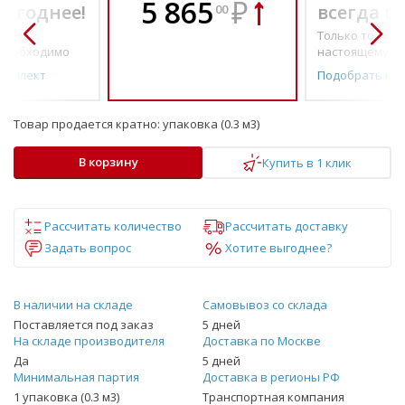
5 865
₽
выгоднее!
всегда в
00
о по-
Только то, что 
необходимо
настоящему н
омплект
Подобрать ко
Товар продается кратно:
упаковка (0.3 м3)
В корзину
Купить в 1 клик
Рассчитать количество
Рассчитать доставку
Задать вопрос
Хотите выгоднее?
В наличии на складе
Самовывоз со склада
Поставляется под заказ
5 дней
На складе производителя
Доставка по Москве
Да
5 дней
Минимальная партия
Доставка в регионы РФ
1 упаковка (0.3 м3)
Транспортная компания