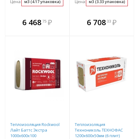
Цена:
м3 (4.17 упаковка)
упаковка (0.24 м3)
Цена:
м3 (3.33 упаковка)
м2 (0.05 м3)
упа
В комплекте
В комплекте
6 468
₽
6 708
₽
75
33
е!
всегда выгоднее!
всегда выгоднее!
в
т
Подобрать комплект
Подобрать комплект
Теплоизоляция Rockwool
Теплоизоляция
Лайт Баттс Экстра
Технониколь ТЕХНОФАС
1000х600х100
1200х600х50мм (6 плит)