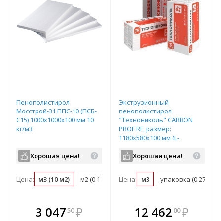
Пенополистирол
Экструзионный
Мосстрой-31 ППС-10 (ПСБ-
пенополистирол
С15) 1000х1000х100 мм 10
"Технониколь" CARBON
кг/м3
PROF RF, размер:
1180х580х100 мм (L-
образная форма кромки),
арт. 584896
Хорошая цена!
Хорошая цена!
Цена:
м3 (10 м2)
м2 (0.1 м3)
Цена:
упаковка (0.6 м3)
м3
упаковка (0.274 м3)
В комплекте
В комплекте
3 047
₽
12 462
₽
50
00
е!
всегда выгоднее!
всегда выгоднее!
в