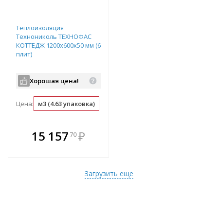
Теплоизоляция
Технониколь ТЕХНОФАС
КОТТЕДЖ 1200х600х50 мм (6
плит)
Хорошая цена!
Цена:
м3 (4.63 упаковка)
упаковка (0.22 м3)
м2 (0.05 м3)
В комплекте
15 157
₽
70
е!
всегда выгоднее!
т
Подобрать комплект
Загрузить еще