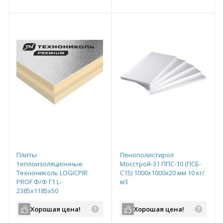
т
Подобрать комплект
Подобрать комплект
Плиты
Пенополистирол
теплоизоляционные
Мосстрой-31 ППС-10 (ПСБ-
Технониколь LOGICPIR
С15) 1000х1000х20 мм 10 кг/
PROF Ф/Ф Г1 L-
м3
2385х1185х50
Хорошая цена!
Хорошая цена!