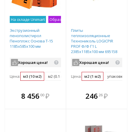
На складе Unimart
Образец на экспозиции
Экструзионный
Плиты
пенополистирол
теплоизоляционные
Пеноплэкс Основа Т-15
Технониколь LOGICPIR
1185х585х100 мм
PROF Ф/Ф Г1 L
2385х1185х100 мм 695158
Хорошая цена!
Хорошая цена!
Цена:
м3 (10 м2)
м2 (0.1 м3)
Цена:
упаковка (0.28 м3)
м2 (1 м2)
упаковка (169
В комплекте
В комплекте
8 456
₽
246
₽
00
26
е!
всегда выгоднее!
всегда выгоднее!
в
т
Подобрать комплект
Подобрать комплект