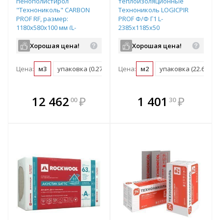
пенополистирол
теплоизоляционные
"Технониколь" CARBON
Технониколь LOGICPIR
PROF RF, размер:
PROF Ф/Ф Г1 L-
1180х580х100 мм (L-
2385х1185х50
образная форма кромки),
арт. 584896
Хорошая цена!
Хорошая цена!
Цена:
м3
упаковка (0.274 м3)
Цена:
м2
упаковка (22.61 м2)
В комплекте
В комплекте
12 462
₽
1 401
₽
00
30
е!
всегда выгоднее!
всегда выгоднее!
в
т
Подобрать комплект
Подобрать комплект