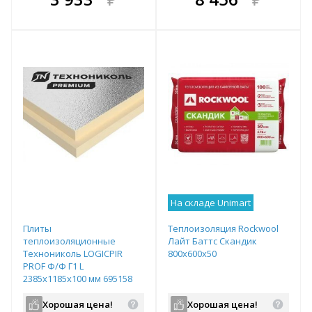
е!
всегда выгоднее!
всегда выгоднее!
в
т
Подобрать комплект
Подобрать комплект
На складе Unimart
Плиты
Теплоизоляция Rockwool
теплоизоляционные
Лайт Баттс Скандик
Технониколь LOGICPIR
800х600х50
PROF Ф/Ф Г1 L
2385х1185х100 мм 695158
Хорошая цена!
Хорошая цена!