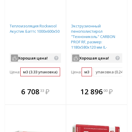
Теплоизоляция Rockwool
Экструзионный
Акустик Баттс 1000х600х50
пенополистирол
"Технониколь" CARBON
PROF RF, размер:
1180х580х120 мм (L-
образная форма кромки),
арт. 584899
Хорошая цена!
Хорошая цена!
Цена:
м3 (3.33 упаковка)
упаковка (0.3 м3)
Цена:
м3
упаковка (0.246 м3)
м2 (0.05 м3)
В комплекте
В комплекте
6 708
₽
12 896
₽
33
00
е!
всегда выгоднее!
всегда выгоднее!
в
т
Подобрать комплект
Подобрать комплект