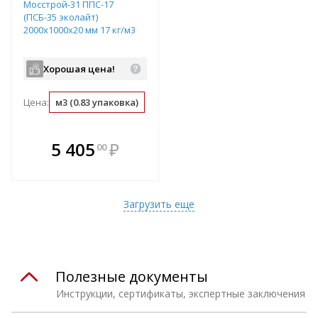
Мосстрой-31 ППС-17
(ПСБ-35 эколайт)
2000х1000х20 мм 17 кг/м3
Хорошая цена!
Цена:
м3 (0.83 упаковка)
упаковка (1.2 м3)
м2 (0.02 м3)
В комплекте
5 405
₽
00
е!
всегда выгоднее!
т
Подобрать комплект
Загрузить еще
Полезные документы
Инструкции, сертификаты, экспертные заключения