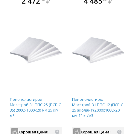
2 472
₽
4 485
₽
е!
всегда выгоднее!
всегда выгоднее!
в
т
Подобрать комплект
Подобрать комплект
Пенополистирол
Пенополистирол
Мосстрой-31 ППС-25 (ПСБ-С
Мосстрой-31 ППС-12 (ПСБ-С
35) 2000х1000х20 мм 25 кг/
25 эколайт) 2000х1000х20
м3
мм 12 кг/м3
Хорошая цена!
Хорошая цена!