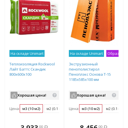
На складе Unimart
На складе Unimart
Образец н
Теплоизоляция Rockwool
Экструзионный
Лайт Баттс Скандик
пенополистирол
800х600х100
Пеноплэкс Основа Т-15
1185х585х100 мм
Хорошая цена!
Хорошая цена!
Цена:
м3 (10 м2)
м2 (0.1 м3)
Цена:
упаковка (0.29 м3)
м3 (10 м2)
м2 (0.1 м3)
В комплекте
В комплекте
3 933
₽
8 456
₽
00
00