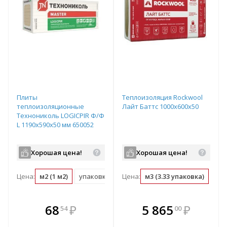
Плиты
Теплоизоляция Rockwool
теплоизоляционные
Лайт Баттс 1000х600х50
Технониколь LOGICPIR Ф/Ф
L 1190х590х50 мм 650052
Хорошая цена!
Хорошая цена!
Цена:
м2 (1 м2)
упаковка (70.2 м2)
Цена:
м3 (3.33 упаковка)
упа
В комплекте
В комплекте
68
₽
5 865
₽
54
00
е!
всегда выгоднее!
всегда выгоднее!
в