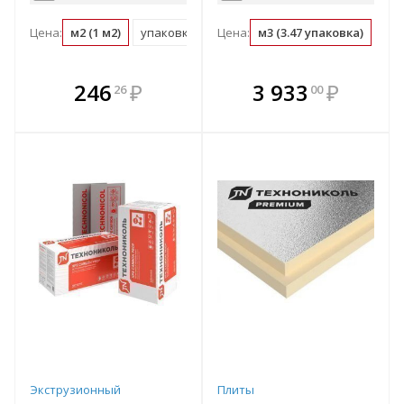
Цена:
м2 (1 м2)
упаковка (169.6 м2)
Цена:
м3 (3.47 упаковка)
упа
В комплекте
В комплекте
246
₽
3 933
₽
26
00
е!
всегда выгоднее!
всегда выгоднее!
в
т
Подобрать комплект
Подобрать комплект
Экструзионный
Плиты