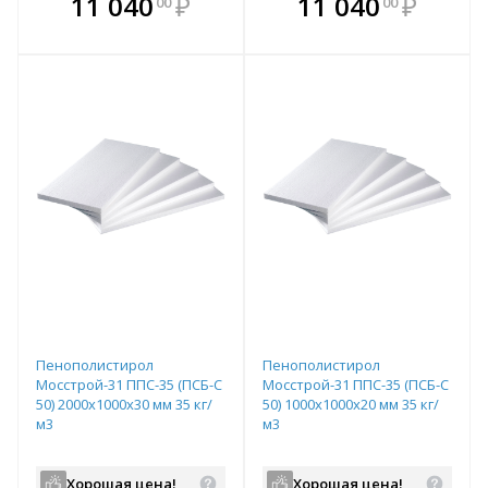
11 040
₽
11 040
₽
00
00
е!
всегда выгоднее!
всегда выгоднее!
в
т
Подобрать комплект
Подобрать комплект
Пенополистирол
Пенополистирол
Мосстрой-31 ППС-35 (ПСБ-С
Мосстрой-31 ППС-35 (ПСБ-С
50) 2000х1000х30 мм 35 кг/
50) 1000х1000х20 мм 35 кг/
м3
м3
Хорошая цена!
Хорошая цена!