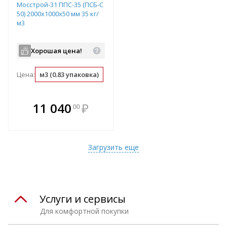
Мосстрой-31 ППС-35 (ПСБ-С
50) 2000х1000х50 мм 35 кг/
м3
Хорошая цена!
Цена:
м3 (0.83 упаковка)
упаковка (1.2 м3)
м2 (0.05 м3)
В комплекте
11 040
₽
00
е!
всегда выгоднее!
т
Подобрать комплект
Загрузить еще
Услуги и сервисы
Для комфортной покупки