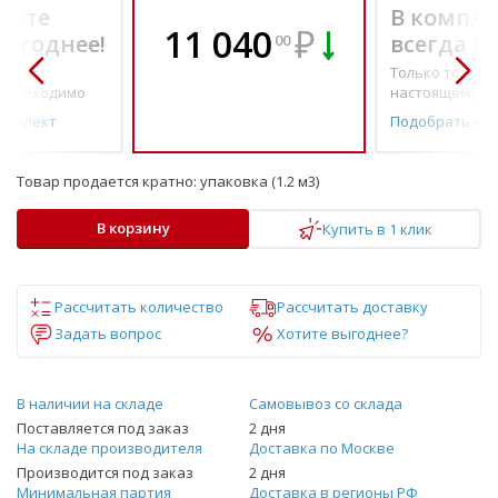
екте
В компле
11 040
₽
выгоднее!
всегда в
00
о по-
Только то, что 
необходимо
настоящему н
омплект
Подобрать ко
Товар продается кратно:
упаковка (1.2 м3)
В корзину
Купить в 1 клик
Рассчитать количество
Рассчитать доставку
Задать вопрос
Хотите выгоднее?
В наличии на складе
Самовывоз со склада
Поставляется под заказ
2 дня
На складе производителя
Доставка по Москве
Производится под заказ
2 дня
Минимальная партия
Доставка в регионы РФ