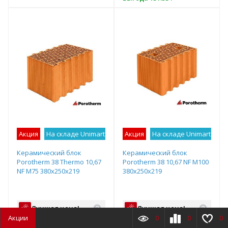
т
плект
Подобрать комплект
Акция
На складе Unimart
Лучшее предложение
Акция
На складе Unimart
Лу
Керамический блок
Керамический блок
Porotherm 38 Thermo 10,67
Porotherm 38 10,67 NF М100
NF М75 380х250х219
380х250х219
Лучшая цена!
Лучшая цена!
Акции
0
0
0