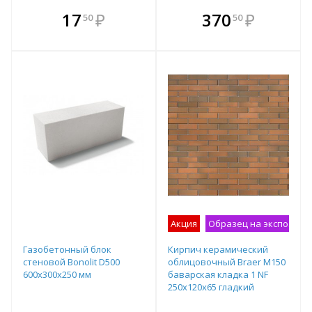
В комплекте
В комплекте
17
₽
370
₽
50
50
е!
всегда выгоднее!
всегда выгоднее!
в
т
Подобрать комплект
Подобрать комплект
Акция
Образец на экспозици
Газобетонный блок
Кирпич керамический
стеновой Bonolit D500
облицовочный Braer М150
600х300х250 мм
баварская кладка 1 NF
250x120x65 гладкий