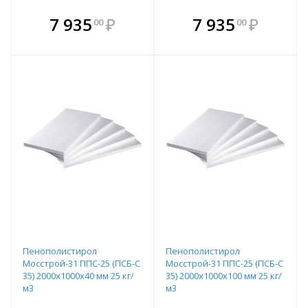
В комплекте
В комплекте
7 935
₽
7 935
₽
00
00
е!
всегда выгоднее!
всегда выгоднее!
в
т
Подобрать комплект
Подобрать комплект
Пенополистирол
Пенополистирол
Мосстрой-31 ППС-25 (ПСБ-С
Мосстрой-31 ППС-25 (ПСБ-С
35) 2000х1000х40 мм 25 кг/
35) 2000х1000х100 мм 25 кг/
м3
м3