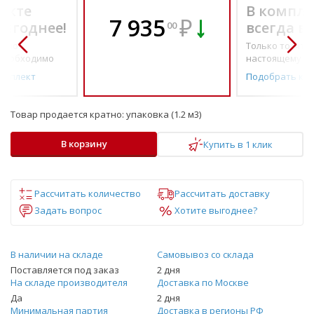
екте
В компле
7 935
₽
выгоднее!
всегда в
00
о по-
Только то, что 
необходимо
настоящему н
омплект
Подобрать ко
Товар продается кратно:
упаковка (1.2 м3)
В корзину
Купить в 1 клик
Рассчитать количество
Рассчитать доставку
Задать вопрос
Хотите выгоднее?
В наличии на складе
Самовывоз со склада
Поставляется под заказ
2 дня
На складе производителя
Доставка по Москве
Да
2 дня
Минимальная партия
Доставка в регионы РФ