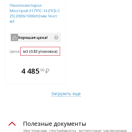
Пенополистирол
Мосстрой-31 ППС-14 (ПСБ-С
25) 2000х1000х50 мм 14 кг/
м3
Хорошая цена!
Цена:
м3 (0.83 упаковка)
упаковка (1.2 м3)
м2 (0.05 м3)
В комплекте
4 485
₽
00
е!
всегда выгоднее!
т
Подобрать комплект
Загрузить еще
Полезные документы
Инструкции, сертификаты, экспертные заключения