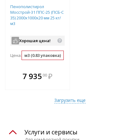
Пенополистирол
Мосстрой-31 ППС-25 (ПСБ-С
35) 2000х1000х20 мм 25 кг/
м3
Хорошая цена!
Цена:
м3 (0.83 упаковка)
упаковка (1.2 м3)
м2 (0.02 м3)
В комплекте
7 935
₽
00
е!
всегда выгоднее!
т
Подобрать комплект
Загрузить еще
Услуги и сервисы
Для комфортной покупки