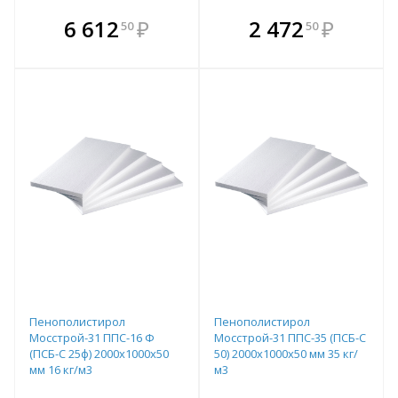
В комплекте
В комплекте
6 612
₽
2 472
₽
50
50
е!
всегда выгоднее!
всегда выгоднее!
в
т
Подобрать комплект
Подобрать комплект
Пенополистирол
Пенополистирол
Мосстрой-31 ППС-16 Ф
Мосстрой-31 ППС-35 (ПСБ-С
(ПСБ-С 25ф) 2000х1000х50
50) 2000х1000х50 мм 35 кг/
мм 16 кг/м3
м3