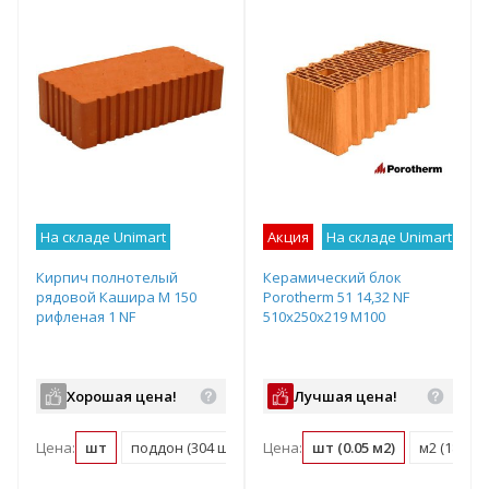
На складе Unimart
Акция
На складе Unimart
Лу
Кирпич полнотелый
Керамический блок
рядовой Кашира М 150
Porotherm 51 14,32 NF
рифленая 1 NF
510х250х219 М100
Хорошая цена!
Лучшая цена!
Цена:
шт
поддон (304 шт)
Цена:
шт (0.05 м2)
м2 (18.3 ш