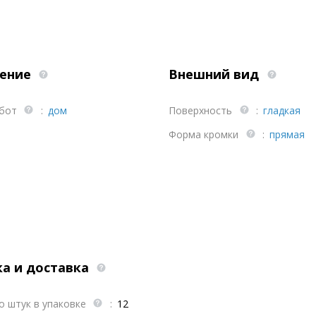
ение
Внешний вид
абот
:
дом
Поверхность
:
гладкая
Форма кромки
:
прямая
ка и доставка
о штук в упаковке
:
12