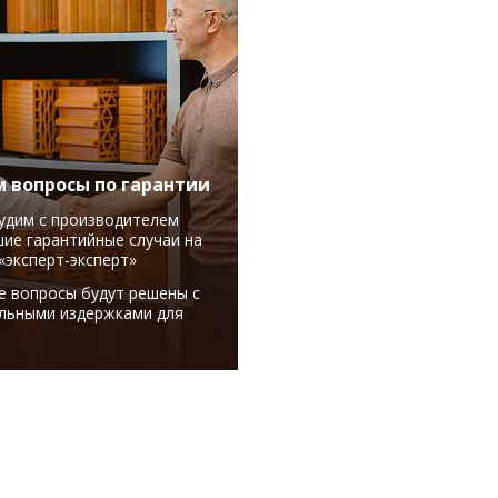
 вопросы по гарантии
удим с производителем
ие гарантийные случаи на
«эксперт-эксперт»
е вопросы будут решены с
льными издержками для