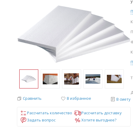
у
К
П
Ф
К
Т
Д
Сравнить
В избранное
В смету
Рассчитать количество
Рассчитать доставку
Задать вопрос
Хотите выгоднее?