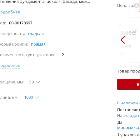
тепления фундамента, цоколя, фасада, меж...
Цена за:
Подробнее
од:
00-00178697
В комплекте
всегда выгоднее!
оверхность:
гладкая
Только то, что по-
орма кромки:
прямая
настоящему необходимо
Подобрать комплект
оличество штук в упаковке:
12
Подробнее
Товар прод
олщина, мм:
50
В
лина, мм:
1000
В наличии 
Поставляет
На складе 
Да
Минимальн
1 упаковка 