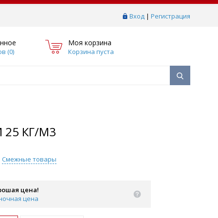
Вход
|
Регистрация
нное
Моя корзина
в (
0
)
Корзина пуста
 25 КГ/М3
Смежные товары
рошая цена!
ночная цена