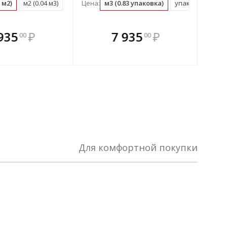
м3)
 м2)
м2 (0.04 м3)
упаковка (0.6 м3)
Цена:
м3 (0.83 упаковка)
упаковка (1.2 м3
плекте
 комплекте
В комплекте
В
935
₽
7 935
₽
00
00
ыгоднее!
гда выгоднее!
всегда выгоднее!
всег
 комплект
добрать комплект
Подобрать комплект
Под
Для комфортной покупки