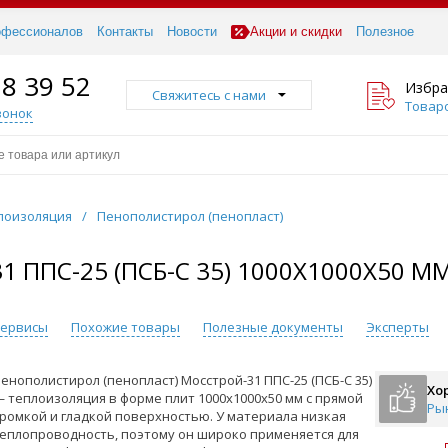
офессионалов
Контакты
Новости
Акции и скидки
Полезное
18 39 52
Избра
Свяжитесь с нами
Товаро
вонок
лоизоляция
/
Пенополистирол (пенопласт)
ПС-25 (ПСБ-С 35) 1000Х1000Х50 ММ
 сервисы
Похожие товары
Полезные документы
Эксперты
енополистирол (пенопласт) Мосстрой-31 ППС-25 (ПСБ-С 35)
Хо
 теплоизоляция в форме плит 1000х1000х50 мм с прямой
Ры
ромкой и гладкой поверхностью. У материала низкая
еплопроводность, поэтому он широко применяется для