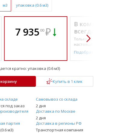
м3
упаковка (0.6 м3)
В комплекте
7 935
₽
всегда выгоднее!
00
Только то, что по-
настоящему необходимо
Подобрать комплект
ается кратно:
упаковка (0.6 м3)
 корзину
Купить в 1 клик
на складе
Самовывоз со склада
ся под заказ
2 дня
производителя
Доставка по Москве
2 дня
ая партия
Доставка в регионы РФ
(0.6 м3)
Транспортная компания