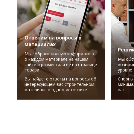
Ответим на вопросы о
материалах
Решим
Мы собрали полную информацию
о каждом материале на нашем
Мы обс
сайте и разместили ее на странице
возникш
товара
уровне 
Вы найдете ответы на вопросы об
Спорны
интересующем вас строительном
минима
материале в одном источнике
вас