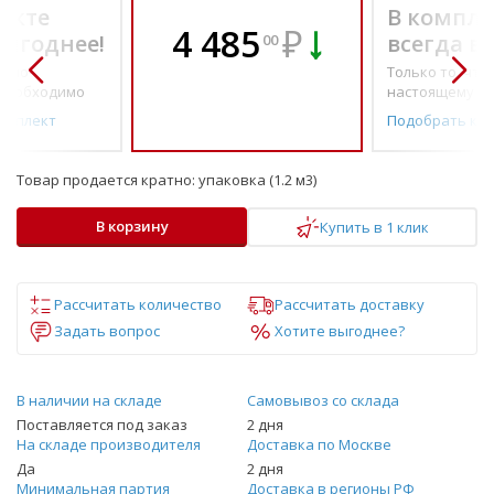
екте
В компле
4 485
₽
выгоднее!
всегда в
00
о по-
Только то, что 
необходимо
настоящему н
омплект
Подобрать ко
Товар продается кратно:
упаковка (1.2 м3)
В корзину
Купить в 1 клик
Рассчитать количество
Рассчитать доставку
Задать вопрос
Хотите выгоднее?
В наличии на складе
Самовывоз со склада
Поставляется под заказ
2 дня
На складе производителя
Доставка по Москве
Да
2 дня
Минимальная партия
Доставка в регионы РФ