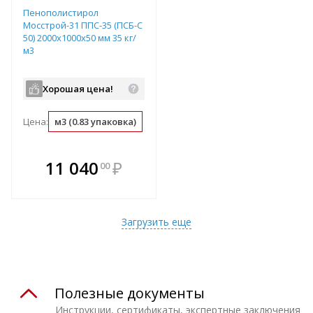
Пенополистирол
Мосстрой-31 ППС-35 (ПСБ-С
50) 2000х1000х50 мм 35 кг/
м3
Хорошая цена!
Цена:
м3 (0.83 упаковка)
упаковка (1.2 м3)
м2 (0.05 м3)
В комплекте
11 040
₽
00
е!
всегда выгоднее!
т
Подобрать комплект
Загрузить еще
Полезные документы
Инструкции, сертификаты, экспертные заключения