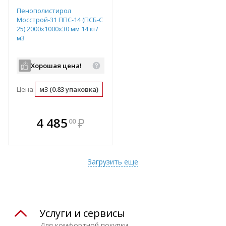
Пенополистирол
Мосстрой-31 ППС-14 (ПСБ-С
25) 2000х1000х30 мм 14 кг/
м3
Хорошая цена!
Цена:
м3 (0.83 упаковка)
упаковка (1.2 м3)
м2 (0.03 м3)
В комплекте
4 485
₽
00
е!
всегда выгоднее!
т
Подобрать комплект
Загрузить еще
Услуги и сервисы
Для комфортной покупки