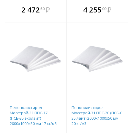
В комплекте
В комплекте
2 472
₽
4 255
₽
50
00
е!
всегда выгоднее!
всегда выгоднее!
в
т
Подобрать комплект
Подобрать комплект
Пенополистирол
Пенополистирол
Мосстрой-31 ППС-17
Мосстрой-31 ППС-20 (ПСБ-С
(ПСБ-35 эколайт)
35 лайт) 2000х1000х50 мм
2000х1000х50 мм 17 кг/м3
20 кг/м3