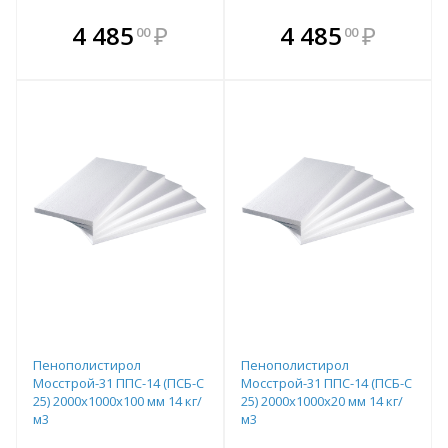
В комплекте
В комплекте
4 485
₽
4 485
₽
00
00
е!
всегда выгоднее!
всегда выгоднее!
в
т
Подобрать комплект
Подобрать комплект
Пенополистирол
Пенополистирол
Мосстрой-31 ППС-14 (ПСБ-С
Мосстрой-31 ППС-14 (ПСБ-С
25) 2000х1000х100 мм 14 кг/
25) 2000х1000х20 мм 14 кг/
м3
м3