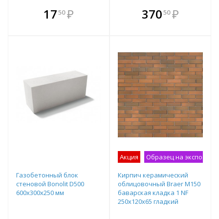
В комплекте
В комплекте
17
₽
370
₽
50
50
е!
всегда выгоднее!
всегда выгоднее!
в
т
Подобрать комплект
Подобрать комплект
Акция
Образец на экспозици
Газобетонный блок
Кирпич керамический
стеновой Bonolit D500
облицовочный Braer М150
600х300х250 мм
баварская кладка 1 NF
250x120x65 гладкий