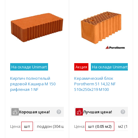
На складе Unimart
Акция
На складе Unimart
Лу
Кирпич полнотелый
Керамический блок
рядовой Кашира М 150
Porotherm 51 14,32 NF
рифленая 1 NF
510х250х219 М100
Хорошая цена!
Лучшая цена!
Цена:
шт
поддон (304 шт)
Цена:
шт (0.05 м2)
м2 (18.3 ш