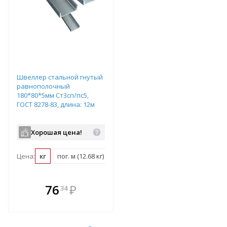
Швеллер стальной гнутый
равнополочный
180*80*5мм Ст3сп/пс5,
ГОСТ 8278-83, длина: 12м
Хорошая цена!
Цена:
кг
пог. м (12.68 кг)
шт (152.16 кг)
т (1000 кг)
В комплекте
76
₽
34
е!
всегда выгоднее!
т
Подобрать комплект