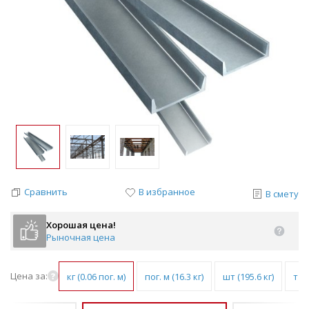
Сравнить
В избранное
В смету
Хорошая цена!
Рыночная цена
Цена за:
кг (0.06 пог. м)
пог. м (16.3 кг)
шт (195.6 кг)
т (1