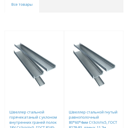
Все товары
Швеллер стальной
Швеллер стальной гнутый
горячекатаный с уклоном
равнополочный
внутренних граней полок
80*60*4мм Ст3сп/пс5, ГОСТ
18У Ст3сп/пс5, ГОСТ 8240-
8278-83, длина: 11,7м