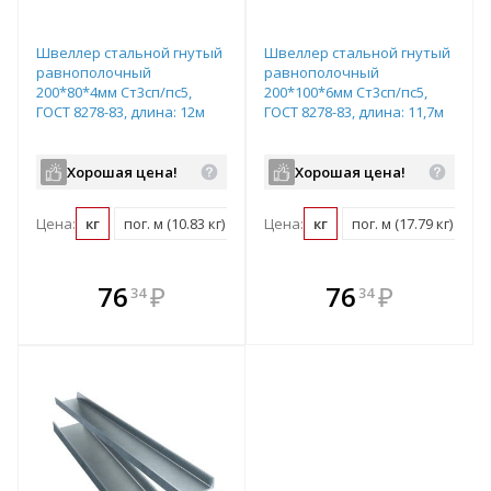
Швеллер стальной гнутый
Швеллер стальной гнутый
равнополочный
равнополочный
200*80*4мм Ст3сп/пс5,
200*100*6мм Ст3сп/пс5,
ГОСТ 8278-83, длина: 12м
ГОСТ 8278-83, длина: 11,7м
Хорошая цена!
Хорошая цена!
Цена:
кг
пог. м (10.83 кг)
шт (129.96 кг)
Цена:
кг
пог. м (17.79 кг)
т (1000 кг)
шт
В комплекте
В комплекте
76
₽
76
₽
34
34
е!
всегда выгоднее!
всегда выгоднее!
в
т
Подобрать комплект
Подобрать комплект