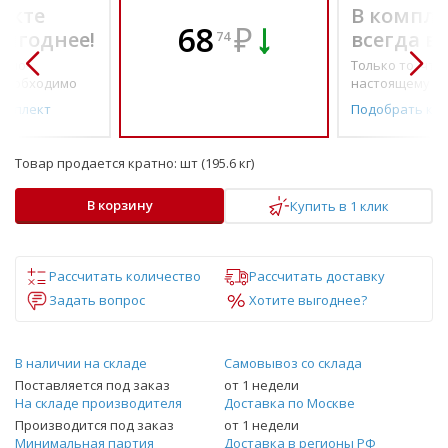
екте
В компле
68
₽
выгоднее!
всегда в
74
о по-
Только то, что 
необходимо
настоящему н
омплект
Подобрать ко
Товар продается кратно:
шт (195.6 кг)
В корзину
Купить в 1 клик
Рассчитать количество
Рассчитать доставку
Задать вопрос
Хотите выгоднее?
В наличии на складе
Самовывоз со склада
Поставляется под заказ
от 1 недели
На складе производителя
Доставка по Москве
Производится под заказ
от 1 недели
Минимальная партия
Доставка в регионы РФ