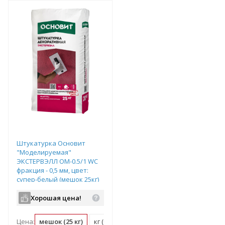
т
Подобрать комплект
Подобрать комплект
Штукатурка Основит
"Моделируемая"
ЭКСТЕРВЭЛЛ OM-0.5/1 WС
фракция - 0,5 мм, цвет:
супер-белый (мешок 25кг)
Хорошая цена!
Цена:
мешок (25 кг)
кг (0.04 мешок)
м2 (0.04 мешок)