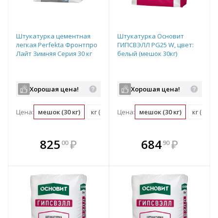
Штукатурка цементная
Штукатурка Основит
легкая Perfekta Фронтпро
ГИПСВЭЛЛ PG25 W, цвет:
Лайт Зимняя Серия 30 кг
белый (мешок 30кг)
Хорошая цена!
Хорошая цена!
Цена:
мешок (30 кг)
кг (0.03 мешок)
Цена:
мешок (30 кг)
кг (0.03
В комплекте
В комплекте
825
₽
684
₽
00
90
е!
всегда выгоднее!
всегда выгоднее!
в
т
Подобрать комплект
Подобрать комплект