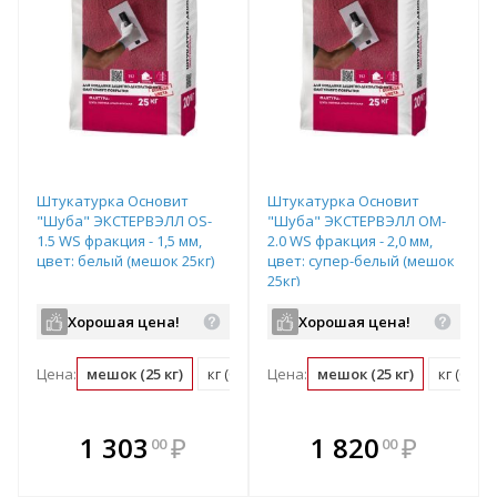
Штукатурка Основит
Штукатурка Основит
"Шуба" ЭКСТЕРВЭЛЛ OS-
"Шуба" ЭКСТЕРВЭЛЛ OM-
1.5 WS фракция - 1,5 мм,
2.0 WS фракция - 2,0 мм,
цвет: белый (мешок 25кг)
цвет: супер-белый (мешок
25кг)
Хорошая цена!
Хорошая цена!
Цена:
мешок (25 кг)
кг (0.04 мешок)
Цена:
мешок (25 кг)
м2 (0.1 мешок)
кг (0.04
В комплекте
В комплекте
1 303
₽
1 820
₽
00
00
е!
всегда выгоднее!
всегда выгоднее!
в