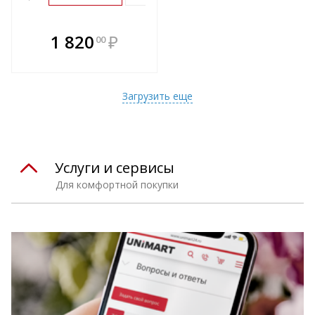
В комплекте
1 820
₽
00
е!
всегда выгоднее!
т
Подобрать комплект
Загрузить еще
Услуги и сервисы
Для комфортной покупки