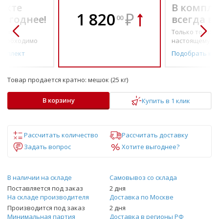
екте
В компле
1 820
₽
выгоднее!
всегда в
00
о по-
Только то, что 
необходимо
настоящему н
омплект
Подобрать ко
Товар продается кратно:
мешок (25 кг)
В корзину
Купить в 1 клик
Рассчитать количество
Рассчитать доставку
Задать вопрос
Хотите выгоднее?
В наличии на складе
Самовывоз со склада
Поставляется под заказ
2 дня
На складе производителя
Доставка по Москве
Производится под заказ
2 дня
Минимальная партия
Доставка в регионы РФ