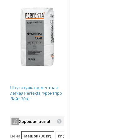
т
Подобрать комплект
Подобрать комплект
Штукатурка цементная
легкая Perfekta Фронтпро
Лайт 30 кг
Хорошая цена!
Цена:
мешок (30 кг)
кг (0.03 мешок)