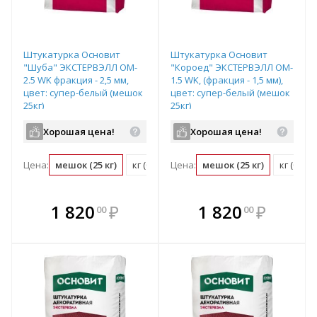
Штукатурка Основит
Штукатурка Основит
"Шуба" ЭКСТЕРВЭЛЛ OM-
"Короед" ЭКСТЕРВЭЛЛ OM-
2.5 WK фракция - 2,5 мм,
1.5 WK, (фракция - 1,5 мм),
цвет: супер-белый (мешок
цвет: супер-белый (мешок
25кг)
25кг)
Хорошая цена!
Хорошая цена!
Цена:
мешок (25 кг)
кг (0.04 мешок)
Цена:
мешок (25 кг)
м2 (0.15 мешок)
кг (0.04
В комплекте
В комплекте
1 820
₽
1 820
₽
00
00
е!
всегда выгоднее!
всегда выгоднее!
в
т
Подобрать комплект
Подобрать комплект