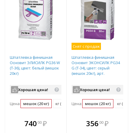
Снят с продаж
Шпатлевка финишная
Шпатлевка финишная
Основит ЭЛИСИЛК PG36 W
Основит ЭКОНСИЛК PG34
(Т-36), цвет: белый (мешок
G (Т-34), цвет: серый
20кг)
(мешок 20кг), арт.
Хорошая цена!
Хорошая цена!
Цена:
мешок (20 кг)
кг (0.05 мешок)
Цена:
мешок (20 кг)
кг (0.05
В комплекте
В комплекте
740
₽
356
₽
00
00
е!
всегда выгоднее!
всегда выгоднее!
в