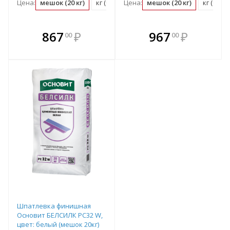
Цена:
мешок (20 кг)
кг (0.05 мешок)
Цена:
мешок (20 кг)
кг (0.05
В комплекте
В комплекте
867
₽
967
₽
00
00
е!
всегда выгоднее!
всегда выгоднее!
в
т
Подобрать комплект
Подобрать комплект
Шпатлевка финишная
Основит БЕЛСИЛК PC32 W,
цвет: белый (мешок 20кг)