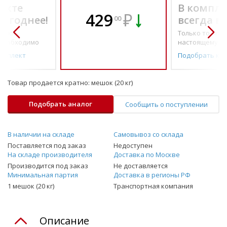
екте
В компле
429
₽
выгоднее!
всегда в
00
о по-
Только то, что 
необходимо
настоящему н
омплект
Подобрать ко
Товар продается кратно:
мешок (20 кг)
Подобрать аналог
Сообщить о поступлении
В наличии на складе
Самовывоз со склада
Поставляется под заказ
Недоступен
На складе производителя
Доставка по Москве
Производится под заказ
Не доставляется
Минимальная партия
Доставка в регионы РФ
1 мешок (20 кг)
Транспортная компания
Описание