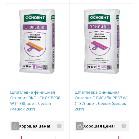
т
Подобрать комплект
Подобрать комплект
Шпатлевка финишная
Шпатлевка финишная
Основит ЭКОНСИЛК PP38
Основит ЭЛИСИЛК PP37 W
W (Т-38), цвет: белый
(Т-37), цвет: белый (мешок
(мешок 20кг)
20кг)
Хорошая цена!
Хорошая цена!