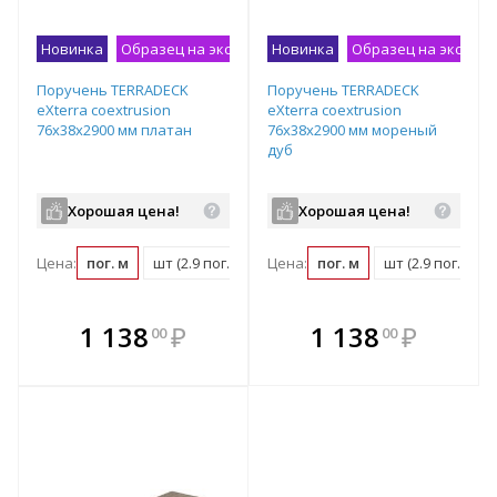
Новинка
Образец на экспозиции
Новинка
Образец на экспоз
Поручень TERRADECK
Поручень TERRADECK
eXterra coextrusion
eXterra coextrusion
76х38х2900 мм платан
76х38х2900 мм мореный
дуб
Хорошая цена!
Хорошая цена!
Цена:
пог. м
шт (2.9 пог. м)
Цена:
пог. м
шт (2.9 пог. м)
В комплекте
В комплекте
1 138
₽
1 138
₽
00
00
е!
всегда выгоднее!
всегда выгоднее!
в
т
Подобрать комплект
Подобрать комплект