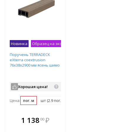
Новинка
Образец на экспозиции
Поручень TERRADECK
eXterra coextrusion
76х38х2900 мм ясень шимо
Хорошая цена!
Цена:
пог. м
шт (2.9 пог. м)
В комплекте
1 138
₽
00
е!
всегда выгоднее!