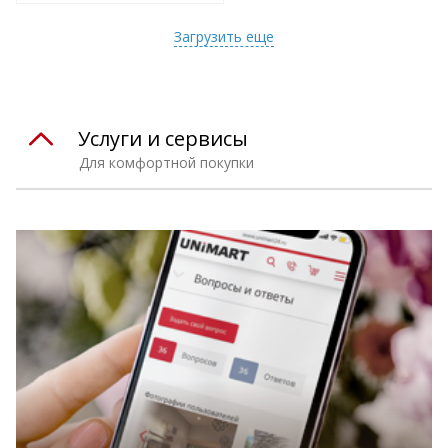
т
Подобрать комплект
Загрузить еще
Услуги и сервисы
Для комфортной покупки