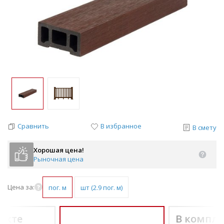
Сравнить
В избранное
В смету
Хорошая цена!
Рыночная цена
Цена за:
пог. м
шт (2.9 пог. м)
екте
В компле