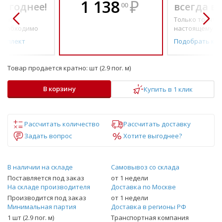
1 138
₽
выгоднее!
всегда в
00
о по-
Только то, что 
необходимо
настоящему н
омплект
Подобрать ко
Товар продается кратно:
шт (2.9 пог. м)
В корзину
Купить в 1 клик
Рассчитать количество
Рассчитать доставку
Задать вопрос
Хотите выгоднее?
В наличии на складе
Самовывоз со склада
Поставляется под заказ
от 1 недели
На складе производителя
Доставка по Москве
Производится под заказ
от 1 недели
Минимальная партия
Доставка в регионы РФ
1 шт (2.9 пог. м)
Транспортная компания