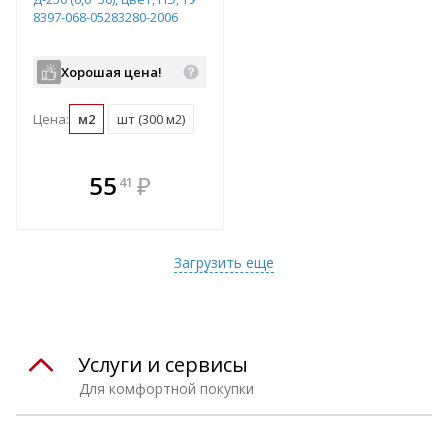
8397-068-05283280-2006
Хорошая цена!
Цена:
м2
шт (300 м2)
В комплекте
55
₽
41
е!
всегда выгоднее!
т
Подобрать комплект
Загрузить еще
Услуги и сервисы
Для комфортной покупки