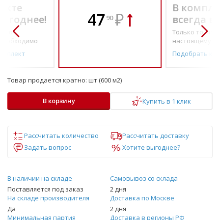
екте
В компле
47
₽
выгоднее!
всегда в
90
о по-
Только то, что 
необходимо
настоящему н
омплект
Подобрать ко
Товар продается кратно:
шт (600 м2)
В корзину
Купить в 1 клик
Рассчитать количество
Рассчитать доставку
Задать вопрос
Хотите выгоднее?
В наличии на складе
Самовывоз со склада
Поставляется под заказ
2 дня
На складе производителя
Доставка по Москве
Да
2 дня
Минимальная партия
Доставка в регионы РФ