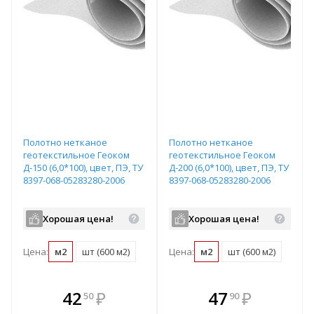
Полотно нетканое
Полотно нетканое
геотекстильное Геоком
геотекстильное Геоком
Д-150 (6,0*100), цвет, ПЭ, ТУ
Д-200 (6,0*100), цвет, ПЭ, ТУ
8397-068-05283280-2006
8397-068-05283280-2006
Хорошая цена!
Хорошая цена!
Цена:
м2
шт (600 м2)
Цена:
м2
шт (600 м2)
В комплекте
В комплекте
42
₽
47
₽
50
90
е!
всегда выгоднее!
всегда выгоднее!
в