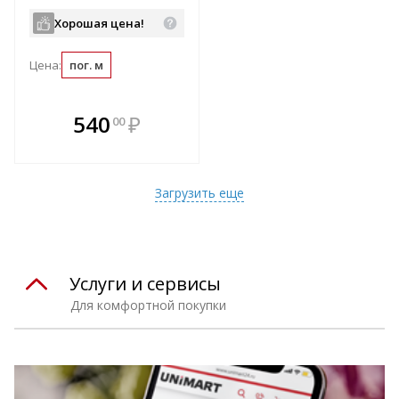
Хорошая цена!
Цена:
пог. м
В комплекте
540
₽
00
е!
всегда выгоднее!
т
Подобрать комплект
Загрузить еще
Услуги и сервисы
Для комфортной покупки