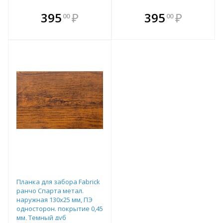
В комплекте
В комплекте
395
₽
395
₽
00
00
е!
всегда выгоднее!
всегда выгоднее!
в
т
Подобрать комплект
Подобрать комплект
Планка для забора Fabrick
ранчо Спарта метал.
наружная 130х25 мм, ПЭ
односторон. покрытие 0,45
мм, Темный дуб