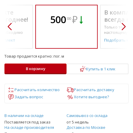
екте
В компле
500
₽
выгоднее!
всегда в
00
о по-
Только то, что 
необходимо
настоящему н
омплект
Подобрать ко
Товар продается кратно:
пог. м
В корзину
Купить в 1 клик
Рассчитать количество
Рассчитать доставку
Задать вопрос
Хотите выгоднее?
В наличии на складе
Самовывоз со склада
Поставляется под заказ
от 5 недель
На складе производителя
Доставка по Москве