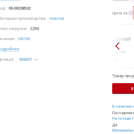
од:
00-00208502
Цена за:
атериал производства:
пластик
ласc нагрузки:
C250
В комплекте
всегда выгоднее!
ечение:
DN100
Только то, что по-
Подробнее
настоящему необходимо
ртикул:
808007
Подобрать комплект
Товар прод
В
В наличии 
Поставляет
На складе 
Да
Минимальн