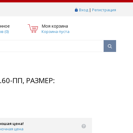
Вход
|
Регистрация
нное
Моя корзина
в (
0
)
Корзина пуста
60-ПП, РАЗМЕР:
рошая цена!
ночная цена