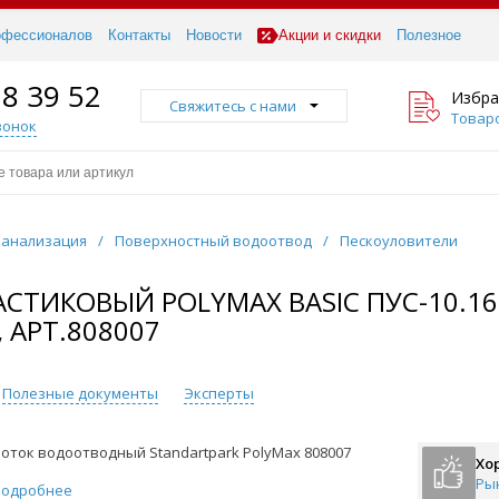
офессионалов
Контакты
Новости
Акции и скидки
Полезное
18 39 52
Избра
Свяжитесь с нами
Товаро
вонок
Канализация
/
Поверхностный водоотвод
/
Пескоуловители
ТИКОВЫЙ POLYMAX BASIC ПУС-10.16.
 АРТ.808007
Полезные документы
Эксперты
оток водоотводный Standartpark PolyMax 808007
Хо
Ры
Подробнее