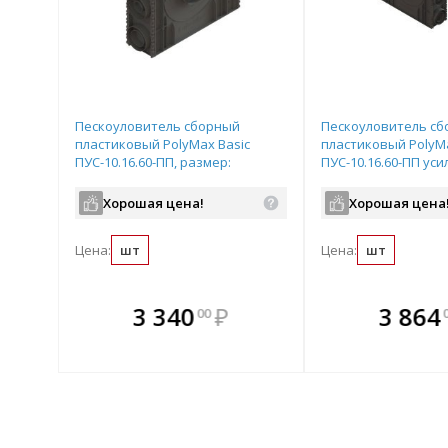
Пескоуловитель сборный
Пескоуловитель с
пластиковый PolyMax Basic
пластиковый PolyMa
ПУС-10.16.60-ПП, размер:
ПУС-10.16.60-ПП ус
500х156х600мм, Standartpark,
размер: 500х156х60
арт.808007
Standartpark, арт.8
Хорошая цена!
Хорошая цена
Цена:
шт
Цена:
шт
те
В комплекте
В комплек
3 340
₽
3 864
00
днее!
всегда выгоднее!
всегда выгод
лект
Подобрать комплект
Подобрать компл