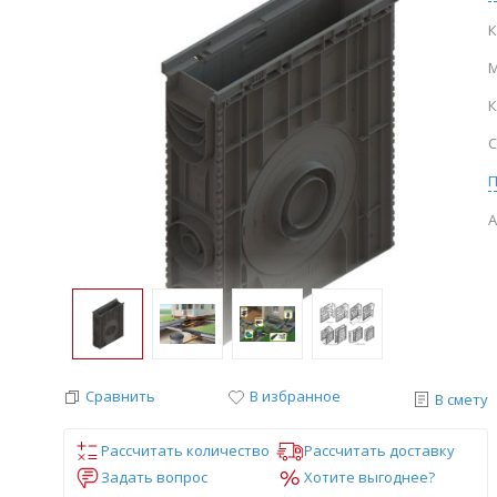
К
М
К
С
А
Сравнить
В избранное
В смету
Рассчитать количество
Рассчитать доставку
Задать вопрос
Хотите выгоднее?