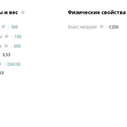
ы и вес
Физические свойств
:
500
Класc нагрузки
:
C250
мм
:
156
мм
:
600
:
3,53
:
DN100
53