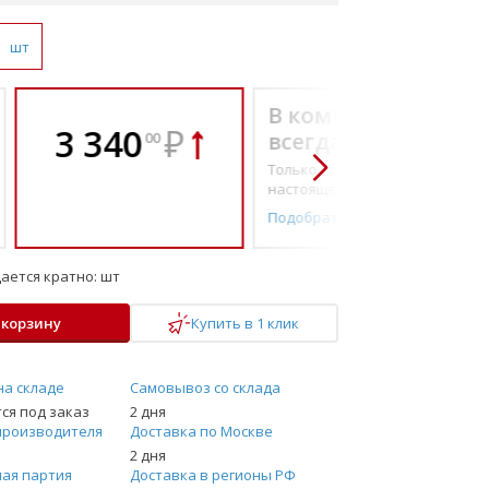
шт
В комплекте
3 340
₽
всегда выгоднее!
00
Только то, что по-
настоящему необходимо
Подобрать комплект
ается кратно:
шт
 корзину
Купить в 1 клик
на складе
Самовывоз со склада
ся под заказ
2 дня
производителя
Доставка по Москве
2 дня
ая партия
Доставка в регионы РФ