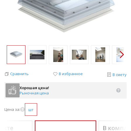
Сравнить
В избранное
В смету
Хорошая цена!
Рыночная цена
Цена за:
шт
екте
В компле