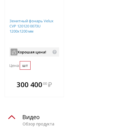
Зенитный фонарь Velux
CVP 120120 0073U
1200х1200 мм
Хорошая цена!
Цена:
шт
В комплекте
300 400
₽
00
е!
всегда выгоднее!
т
Подобрать комплект
Видео
Обзор продукта