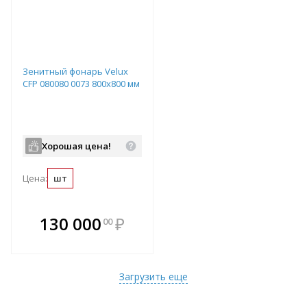
Зенитный фонарь Velux
CFP 080080 0073 800х800 мм
Хорошая цена!
Цена:
шт
В комплекте
130 000
₽
00
е!
всегда выгоднее!
т
Подобрать комплект
Загрузить еще