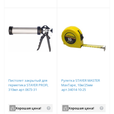
т
Подобрать комплект
Подобрать комплект
Пистолет закрытый для
Рулетка STAYER МASTER
герметика STAYER PROFI,
MaxTape, 10м/25мм
310мл арт.0673-31
арт.34014-10-25
Хорошая цена!
Хорошая цена!