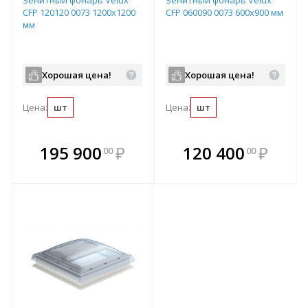
CFP 120120 0073 1200х1200
CFP 060090 0073 600х900 мм
мм
Хорошая цена!
Хорошая цена!
Цена:
шт
Цена:
шт
В комплекте
В комплекте
195 900
₽
120 400
₽
00
00
е!
всегда выгоднее!
всегда выгоднее!
в
т
Подобрать комплект
Подобрать комплект