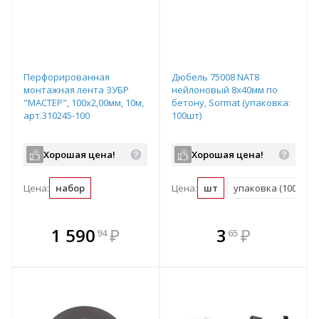
Перфорированная
Дюбель 75008 NAT8
монтажная лента ЗУБР
нейлоновый 8х40мм по
"МАСТЕР", 100х2,00мм, 10м,
бетону, Sormat (упаковка:
арт.310245-100
100шт)
Хорошая цена!
Хорошая цена!
Цена:
набор
Цена:
шт
упаковка (100 шт)
В комплекте
В комплекте
1 590
₽
3
₽
94
65
е!
всегда выгоднее!
всегда выгоднее!
в
т
Подобрать комплект
Подобрать комплект