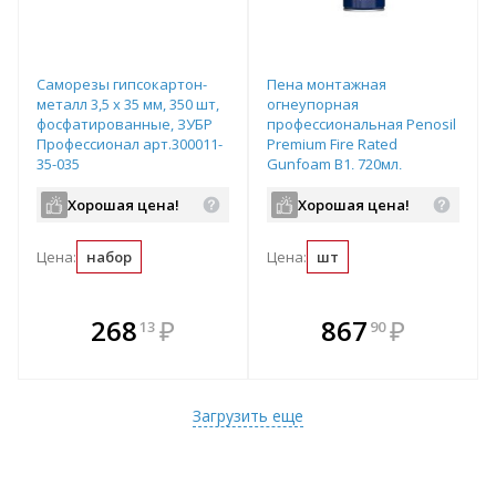
Саморезы гипсокартон-
Пена монтажная
металл 3,5 x 35 мм, 350 шт,
огнеупорная
фосфатированные, ЗУБР
профессиональная Penosil
Профессионал арт.300011-
Premium Fire Rated
35-035
Gunfoam B1, 720мл,
арт.A1525Z
Хорошая цена!
Хорошая цена!
Цена:
набор
Цена:
шт
В комплекте
В комплекте
268
₽
867
₽
13
90
е!
всегда выгоднее!
всегда выгоднее!
в
т
Подобрать комплект
Подобрать комплект
Загрузить еще