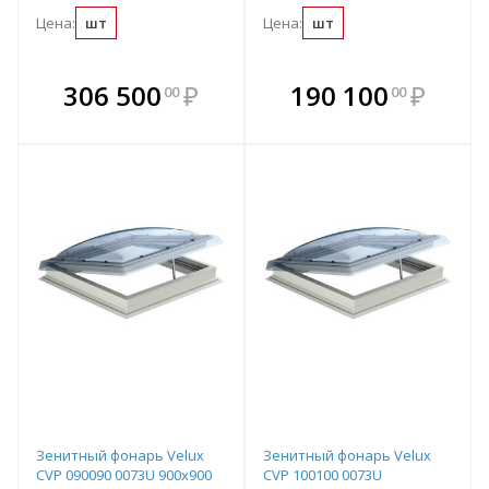
Цена:
шт
Цена:
шт
В комплекте
В комплекте
306 500
₽
190 100
₽
00
00
е!
всегда выгоднее!
всегда выгоднее!
в
т
Подобрать комплект
Подобрать комплект
Зенитный фонарь Velux
Зенитный фонарь Velux
CVP 090090 0073U 900х900
CVP 100100 0073U