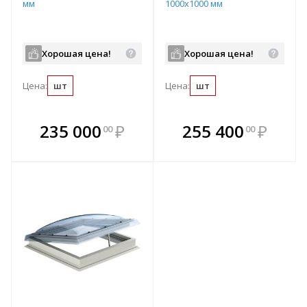
мм
1000x1000 мм
Хорошая цена!
Хорошая цена!
Цена:
шт
Цена:
шт
В комплекте
В комплекте
235 000
₽
255 400
₽
00
00
е!
всегда выгоднее!
всегда выгоднее!
в
т
Подобрать комплект
Подобрать комплект