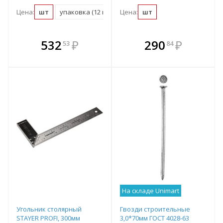
Цена:
шт
упаковка (12 шт)
Цена:
шт
В комплекте
В комплекте
532
₽
290
₽
53
84
е!
всегда выгоднее!
всегда выгоднее!
в
т
Подобрать комплект
Подобрать комплект
На складе Unimart
Угольник столярный
Гвозди строительные
STAYER PROFI, 300мм
3,0*70мм ГОСТ 4028-63