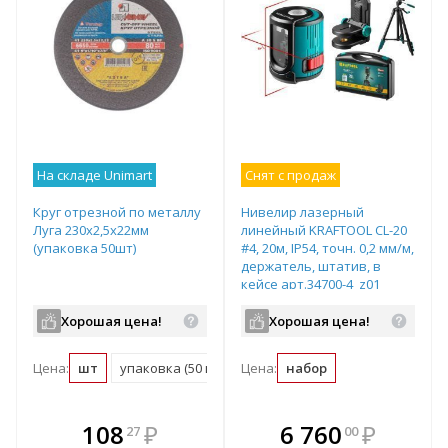
На складе Unimart
Снят с продаж
Круг отрезной по металлу
Нивелир лазерный
Луга 230х2,5х22мм
линейный KRAFTOOL CL-20
(упаковка 50шт)
#4, 20м, IP54, точн. 0,2 мм/м,
держатель, штатив, в
кейсе арт.34700-4_z01
Хорошая цена!
Хорошая цена!
Цена:
шт
упаковка (50 шт)
Цена:
набор
В комплекте
В комплекте
108
₽
6 760
₽
27
00
е!
всегда выгоднее!
всегда выгоднее!
в