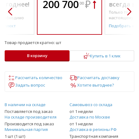
200 700
₽
выгоднее!
всегда в
00
о по-
Только то, что 
необходимо
настоящему н
омплект
Подобрать ко
Товар продается кратно:
шт
В корзину
Купить в 1 клик
Рассчитать количество
Рассчитать доставку
Задать вопрос
Хотите выгоднее?
В наличии на складе
Самовывоз со склада
Поставляется под заказ
от 1 недели
На складе производителя
Доставка по Москве
Производится под заказ
от 1 недели
Минимальная партия
Доставка в регионы РФ
1 шт (1 шт)
Транспортная компания