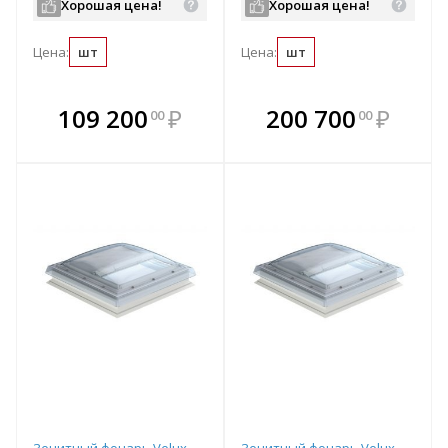
Хорошая цена!
Хорошая цена!
Цена:
шт
Цена:
шт
В комплекте
В комплекте
109 200
₽
200 700
₽
00
00
е!
всегда выгоднее!
всегда выгоднее!
в
т
Подобрать комплект
Подобрать комплект
Зенитный фонарь Velux
Зенитный фонарь Velux