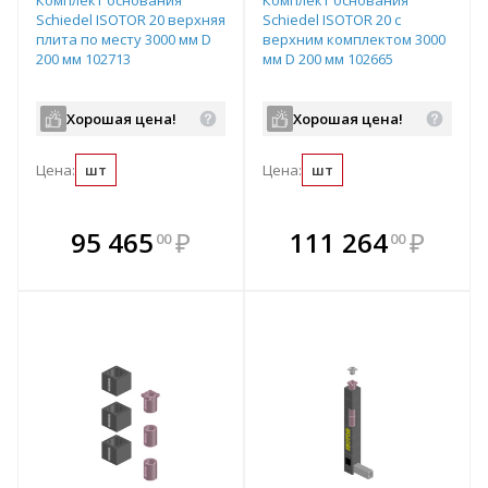
Schiedel ISOTOR 20 верхняя
Schiedel ISOTOR 20 с
плита по месту 3000 мм D
верхним комплектом 3000
200 мм 102713
мм D 200 мм 102665
Хорошая цена!
Хорошая цена!
Цена:
шт
Цена:
шт
В комплекте
В комплекте
95 465
₽
111 264
₽
00
00
е!
всегда выгоднее!
всегда выгоднее!
в
т
Подобрать комплект
Подобрать комплект