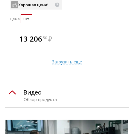
Хорошая цена!
Цена:
шт
В комплекте
13 206
₽
50
е!
всегда выгоднее!
т
Подобрать комплект
Загрузить еще
Видео
Обзор продукта