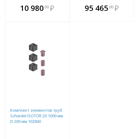
В комплекте
В комплекте
10 980
₽
95 465
₽
00
00
е!
всегда выгоднее!
всегда выгоднее!
в
т
Подобрать комплект
Подобрать комплект
Комплект элементов труб
Schiedel ISOTOR 20 1000 мм
D 200 мм 102840