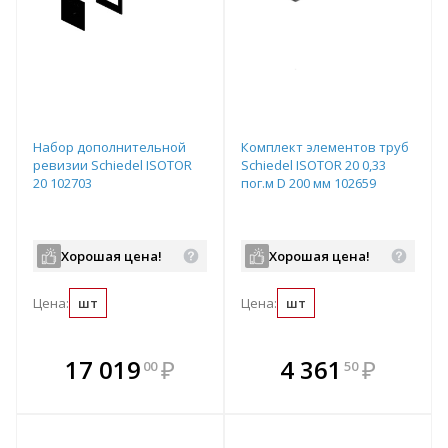
Набор дополнительной
Комплект элементов труб
ревизии Schiedel ISOTOR
Schiedel ISOTOR 20 0,33
20 102703
пог.м D 200 мм 102659
Хорошая цена!
Хорошая цена!
Цена:
шт
Цена:
шт
В комплекте
В комплекте
17 019
₽
4 361
₽
00
50
е!
всегда выгоднее!
всегда выгоднее!
в
т
Подобрать комплект
Подобрать комплект