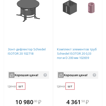
Зонт-дефлектор Schiedel
Комплект элементов труб
ISOTOR 20 102718
Schiedel ISOTOR 20 0,33
пог.м D 200 мм 102659
Хорошая цена!
Хорошая цена!
Цена:
шт
Цена:
шт
В комплекте
В комплекте
10 980
₽
4 361
₽
00
50
е!
всегда выгоднее!
всегда выгоднее!
в