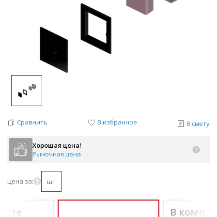
Сравнить
В избранное
В смету
Хорошая цена!
Рыночная цена
Цена за:
шт
екте
В компле