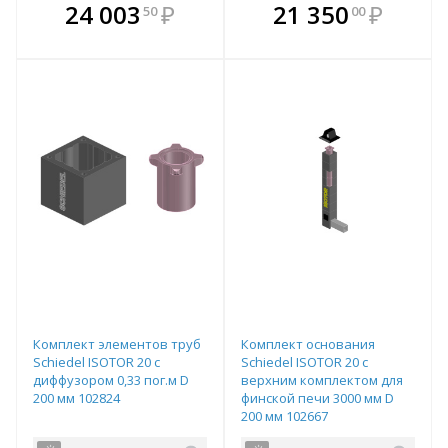
В комплекте
В комплекте
24 003
₽
21 350
₽
50
00
е!
всегда выгоднее!
всегда выгоднее!
в
т
Подобрать комплект
Подобрать комплект
Комплект элементов труб
Комплект основания
Schiedel ISOTOR 20 с
Schiedel ISOTOR 20 с
диффузором 0,33 пог.м D
верхним комплектом для
200 мм 102824
финской печи 3000 мм D
200 мм 102667