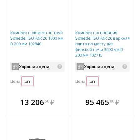
Комплект элементов труб
Комплект основания
Schiedel ISOTOR 20 1000 мм
Schiedel ISOTOR 20 верхняя
D 200 мм 102840
плита по месту для
финской печи 3000 мм D
200 мм 102715
Хорошая цена!
Хорошая цена!
Цена:
шт
Цена:
шт
В комплекте
В комплекте
13 206
₽
95 465
₽
50
00
е!
всегда выгоднее!
всегда выгоднее!
в
т
Подобрать комплект
Подобрать комплект