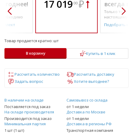
17 019
₽
выгоднее!
всегда в
00
о по-
Только то, что 
необходимо
настоящему н
омплект
Подобрать ко
Товар продается кратно:
шт
В корзину
Купить в 1 клик
Рассчитать количество
Рассчитать доставку
Задать вопрос
Хотите выгоднее?
В наличии на складе
Самовывоз со склада
Поставляется под заказ
от 1 недели
На складе производителя
Доставка по Москве
Производится под заказ
от 1 недели
Минимальная партия
Доставка в регионы РФ
1 шт (1 шт)
Транспортная компания