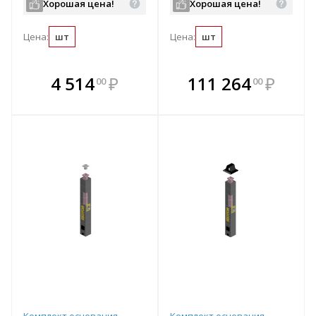
Хорошая цена!
Хорошая цена!
Цена:
шт
Цена:
шт
В комплекте
В комплекте
4 514
₽
111 264
₽
00
00
е!
всегда выгоднее!
всегда выгоднее!
в
т
Подобрать комплект
Подобрать комплект
Комплект основания
Комплект основания