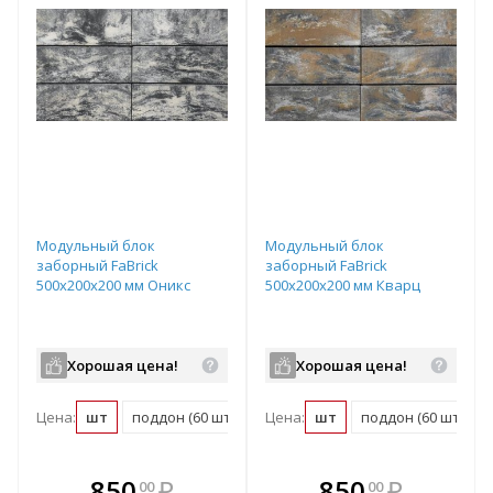
Модульный блок
Модульный блок
заборный FaBrick
заборный FaBrick
500х200х200 мм Оникс
500х200х200 мм Кварц
Хорошая цена!
Хорошая цена!
Цена:
шт
поддон (60 шт)
Цена:
шт
поддон (60 шт)
В комплекте
В комплекте
850
₽
850
₽
00
00