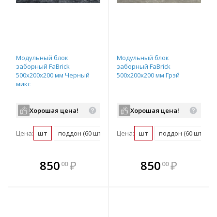
Модульный блок
Модульный блок
заборный FaBrick
заборный FaBrick
500х200х200 мм Черный
500х200х200 мм Грэй
микс
Хорошая цена!
Хорошая цена!
Цена:
шт
поддон (60 шт)
Цена:
шт
поддон (60 шт)
В комплекте
В комплекте
850
₽
850
₽
00
00
е!
всегда выгоднее!
всегда выгоднее!
в
т
Подобрать комплект
Подобрать комплект