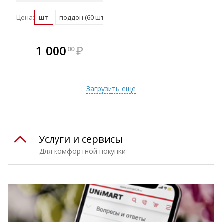
Цена:
шт
поддон (60 шт)
В комплекте
1 000
₽
00
е!
всегда выгоднее!
т
Подобрать комплект
Загрузить еще
Услуги и сервисы
Для комфортной покупки