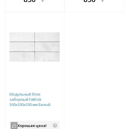
е!
всегда выгоднее!
всегда выгоднее!
в
т
Подобрать комплект
Подобрать комплект
Модульный блок
заборный FaBrick
500х200х200 мм Белый
Хорошая цена!