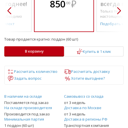
850
₽
выгоднее!
всегда в
00
о по-
Только то, что 
необходимо
настоящему н
омплект
Подобрать ко
Товар продается кратно:
поддон (60 шт)
В корзину
Купить в 1 клик
Рассчитать количество
Рассчитать доставку
Задать вопрос
Хотите выгоднее?
В наличии на складе
Самовывоз со склада
Поставляется под заказ
от 3 недель
На складе производителя
Доставка по Москве
Производится под заказ
от 3 недель
Минимальная партия
Доставка в регионы РФ
1 поддон (60 шт)
Транспортная компания