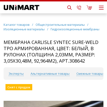
Каталог товаров
/
Общестроительные материалы
/
Изоляционные материалы
/
Гидроизоляционные мембраны
МЕМБРАНА CARLISLE SYNTEC SURE-WELD
TPO АРМИРОВАННАЯ, ЦВЕТ: БЕЛЫЙ, В
РУЛОНАХ (ТОЛЩИНА 2,03ММ, РАЗМЕР:
3,05Х30,48М, 92,964М2), АРТ.308642
о
Эксперты
Альтернативные товары
Смежные товары
Снят с продаж