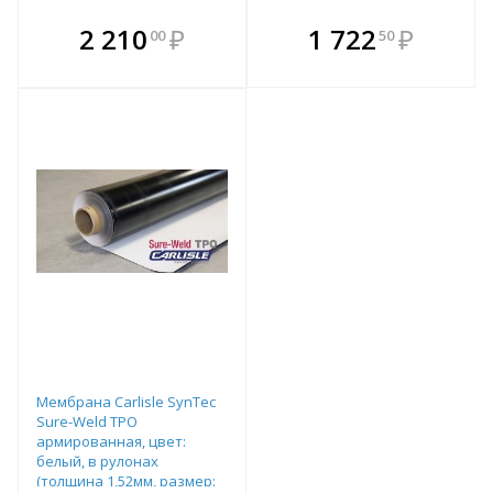
В комплекте
В комплекте
2 210
₽
1 722
₽
00
50
е!
всегда выгоднее!
всегда выгоднее!
в
т
Подобрать комплект
Подобрать комплект
Мембрана Carlisle SynTec
Sure-Weld TPO
армированная, цвет:
белый, в рулонах
(толщина 1,52мм, размер: