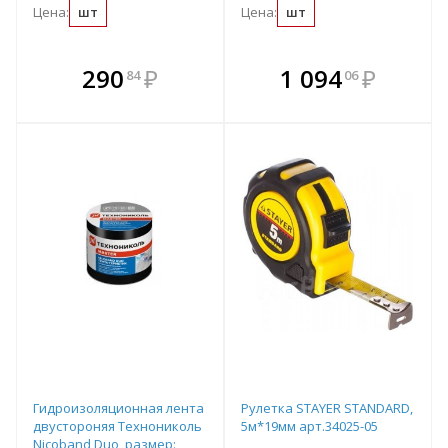
Цена:
шт
Цена:
шт
В комплекте
В комплекте
290
₽
1 094
₽
84
06
е!
всегда выгоднее!
всегда выгоднее!
в
т
Подобрать комплект
Подобрать комплект
Гидроизоляционная лента
Рулетка STAYER STANDARD,
двустороняя Технониколь
5м*19мм арт.34025-05
Nicoband Duo, размер: