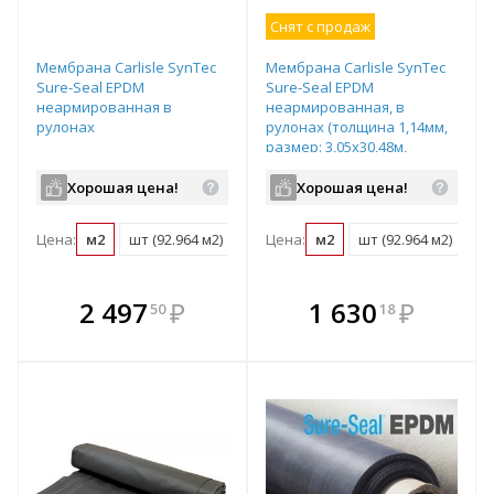
Снят с продаж
Мембрана Carlisle SynTec
Мембрана Carlisle SynTec
Sure-Seal EPDM
Sure-Seal EPDM
неармированная в
неармированная, в
рулонах
рулонах (толщина 1,14мм,
размер: 3,05х30,48м,
92,964м2), арт.302303
Хорошая цена!
Хорошая цена!
Цена:
м2
шт (92.964 м2)
Цена:
м2
шт (92.964 м2)
В комплекте
В комплекте
2 497
₽
1 630
₽
50
18
е!
всегда выгоднее!
всегда выгоднее!
в
т
Подобрать комплект
Подобрать комплект