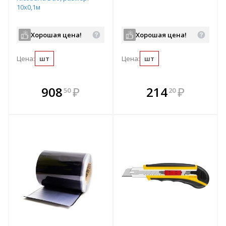
10х0,1м
Хорошая цена!
Хорошая цена!
Цена:
шт
Цена:
шт
В комплекте
В комплекте
908
₽
214
₽
50
20
е!
всегда выгоднее!
всегда выгоднее!
в
т
Подобрать комплект
Подобрать комплект