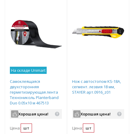
На складе Unimart
Самоклеящаяся
Нож с автостопом KS-18A,
двухсторонняя
сегмент. лезвия 18 мм,
герметизирующая лента
STAYER арт.0916_z01
Технониколь Planterband
Duo 0,05х10 м 467513
Хорошая цена!
Хорошая цена!
Цена:
шт
Цена:
шт