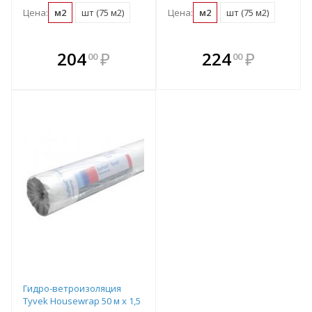
Цена:
м2
шт (75 м2)
Цена:
м2
шт (75 м2)
В комплекте
В комплекте
204
₽
224
₽
00
00
е!
всегда выгоднее!
всегда выгоднее!
в
т
Подобрать комплект
Подобрать комплект
Гидро-ветроизоляция
Tyvek Housewrap 50 м х 1,5