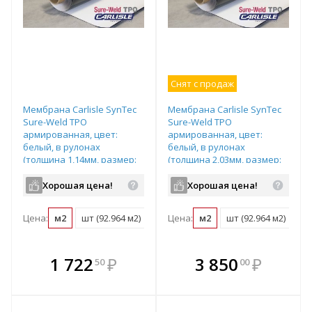
Снят с продаж
Мембрана Carlisle SynTec
Мембрана Carlisle SynTec
Sure-Weld TPO
Sure-Weld TPO
армированная, цвет:
армированная, цвет:
белый, в рулонах
белый, в рулонах
(толщина 1,14мм, размер:
(толщина 2,03мм, размер:
3,05х30,48м, 92,964м2),
3,05х30,48м, 92,964м2),
арт.300428
арт.308642
Хорошая цена!
Хорошая цена!
Цена:
м2
шт (92.964 м2)
Цена:
м2
шт (92.964 м2)
В комплекте
В комплекте
1 722
₽
3 850
₽
50
00
е!
всегда выгоднее!
всегда выгоднее!
в
т
Подобрать комплект
Подобрать комплект