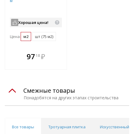
м
Хорошая цена!
Цена:
м2
шт (75 м2)
В комплекте
97
₽
18
е!
всегда выгоднее!
т
Подобрать комплект
Смежные товары
Понадобятся на других этапах строительства
Все товары
Тротуарная плитка
Искусственный к