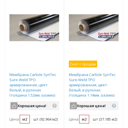
Снят с продаж
Мембрана Carlisle SynTec
Мембрана Carlisle SynTec
Sure-Weld TPO
Sure-Weld TPO
армированная, цвет:
армированная, цвет:
белый, в рулонах
белый, в рулонах
(толщина 1,52мм, размер:
(толщина 1,14мм, размер:
3,05х30,48м, 92,964м2),
1,22х30,48м, 37,185м2),
арт.300438
арт.300425
Хорошая цена!
Хорошая цена!
Цена:
м2
шт (92.964 м2)
Цена:
м2
шт (37.185 м2)