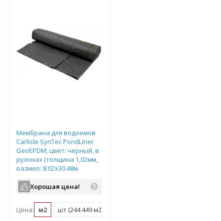
Мембрана для водоемов
Carlisle SynTec PondLiner
GeoEPDM, цвет: черный, в
рулонах (толщина 1,02мм,
размер: 8,02х30,48м,
244,449м2), арт.300296
Хорошая цена!
Цена:
м2
шт (244.449 м2)