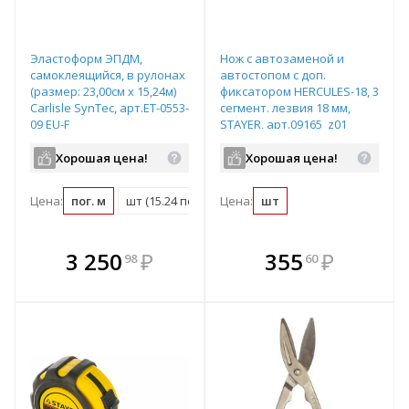
Эластоформ ЭПДМ,
Нож с автозаменой и
самоклеящийся, в рулонах
автостопом с доп.
(размер: 23,00см х 15,24м)
фиксатором HERCULES-18, 3
Carlisle SynTec, арт.ET-0553-
сегмент. лезвия 18 мм,
09 EU-F
STAYER, арт.09165_z01
Хорошая цена!
Хорошая цена!
Цена:
пог. м
шт (15.24 пог. м)
Цена:
шт
В комплекте
В комплекте
3 250
₽
355
₽
98
60
е!
всегда выгоднее!
всегда выгоднее!
в
т
Подобрать комплект
Подобрать комплект