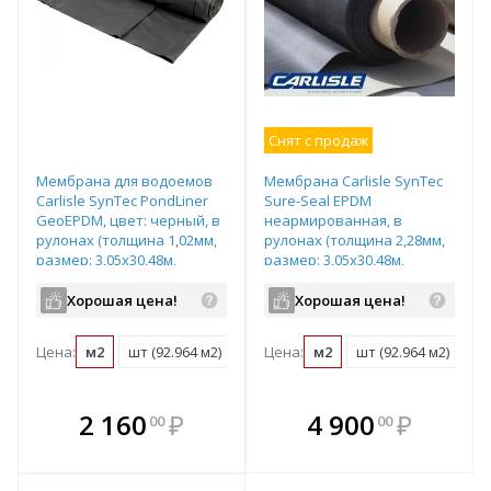
Снят с продаж
Мембрана для водоемов
Мембрана Carlisle SynTec
Carlisle SynTec PondLiner
Sure-Seal EPDM
GeoEPDM, цвет: черный, в
неармированная, в
рулонах (толщина 1,02мм,
рулонах (толщина 2,28мм,
размер: 3,05х30,48м,
размер: 3,05х30,48м,
92,964м2), арт.300268
92,964м2), арт.300178
Хорошая цена!
Хорошая цена!
Цена:
м2
шт (92.964 м2)
Цена:
м2
шт (92.964 м2)
В комплекте
В комплекте
2 160
₽
4 900
₽
00
00
е!
всегда выгоднее!
всегда выгоднее!
в
т
Подобрать комплект
Подобрать комплект