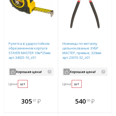
Рулетка в ударостойком
Ножницы по металлу
обрезиненном корпусе
цельнокованые ЗУБР
STAYER MASTER 10м*25мм
МАСТЕР, прямые, 320мм
арт.34025-10_z01
арт.23015-32_z01
Хорошая цена!
Хорошая цена!
Цена:
шт
Цена:
шт
В комплекте
В комплекте
305
₽
540
₽
07
00
е!
всегда выгоднее!
всегда выгоднее!
в
т
Подобрать комплект
Подобрать комплект