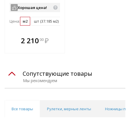
1,22х30,48м, 37,185м2),
арт.300435
Хорошая цена!
Цена:
м2
шт (37.185 м2)
В комплекте
2 210
₽
00
е!
всегда выгоднее!
т
Подобрать комплект
Сопутствующие товары
Мы рекомендуем
Все товары
Рулетки, мерные ленты
Ножницы по 