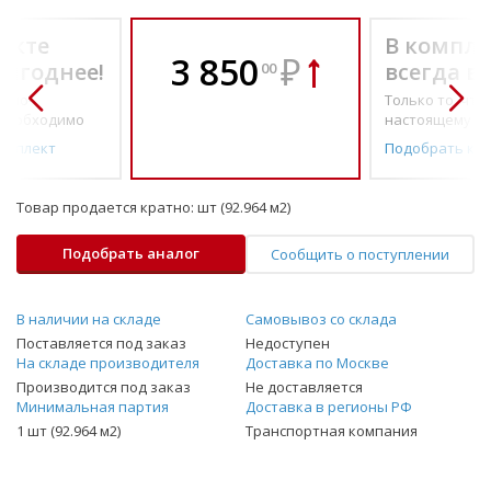
екте
В компле
3 850
₽
выгоднее!
всегда в
00
о по-
Только то, что 
необходимо
настоящему н
омплект
Подобрать ко
Товар продается кратно:
шт (92.964 м2)
Подобрать аналог
Сообщить о поступлении
В наличии на складе
Самовывоз со склада
Поставляется под заказ
Недоступен
На складе производителя
Доставка по Москве
Производится под заказ
Не доставляется
Минимальная партия
Доставка в регионы РФ
1 шт (92.964 м2)
Транспортная компания