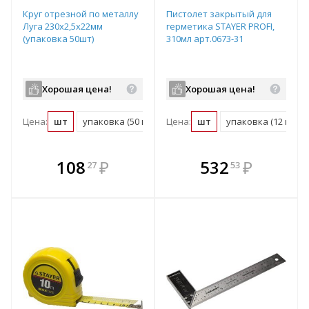
Круг отрезной по металлу
Пистолет закрытый для
Луга 230х2,5х22мм
герметика STAYER PROFI,
(упаковка 50шт)
310мл арт.0673-31
Хорошая цена!
Хорошая цена!
Цена:
шт
упаковка (50 шт)
Цена:
шт
упаковка (12 шт)
В комплекте
В комплекте
108
₽
532
₽
27
53
е!
всегда выгоднее!
всегда выгоднее!
в
т
Подобрать комплект
Подобрать комплект