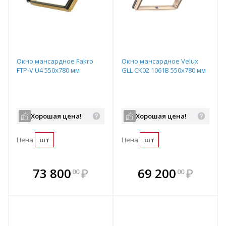
Окно мансардное Fakro
Окно мансардное Velux
FTP-V U4 550x780 мм
GLL CK02 1061B 550x780 мм
Хорошая цена!
Хорошая цена!
Цена:
шт
Цена:
шт
В комплекте
В комплекте
73 800
₽
69 200
₽
00
00
е!
всегда выгоднее!
всегда выгоднее!
в
т
Подобрать комплект
Подобрать комплект