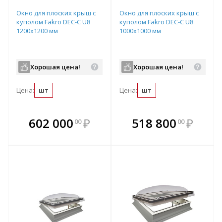
Окно для плоских крыш с
Окно для плоских крыш с
куполом Fakro DEC-C U8
куполом Fakro DEC-C U8
1200х1200 мм
1000х1000 мм
Хорошая цена!
Хорошая цена!
Цена:
шт
Цена:
шт
В комплекте
В комплекте
602 000
₽
518 800
₽
00
00
е!
всегда выгоднее!
всегда выгоднее!
в
т
Подобрать комплект
Подобрать комплект