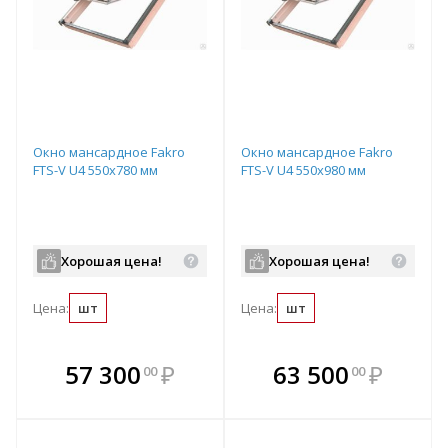
Окно мансардное Fakro
Окно мансардное Fakro
FTS-V U4 550x780 мм
FTS-V U4 550x980 мм
Хорошая цена!
Хорошая цена!
Цена:
шт
Цена:
шт
В комплекте
В комплекте
57 300
₽
63 500
₽
00
00
е!
всегда выгоднее!
всегда выгоднее!
в
т
Подобрать комплект
Подобрать комплект