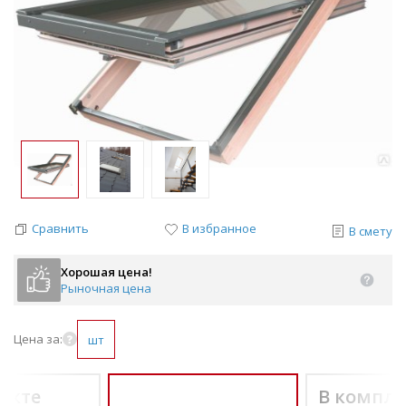
Сравнить
В избранное
В смету
Хорошая цена!
Рыночная цена
Цена за:
шт
екте
В компле