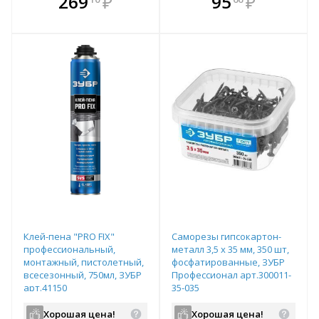
269
₽
95
₽
е!
всегда выгоднее!
всегда выгоднее!
в
т
Подобрать комплект
Подобрать комплект
Клей-пена "PRO FIX"
Саморезы гипсокартон-
профессиональный,
металл 3,5 x 35 мм, 350 шт,
монтажный, пистолетный,
фосфатированные, ЗУБР
всесезонный, 750мл, ЗУБР
Профессионал арт.300011-
арт.41150
35-035
Хорошая цена!
Хорошая цена!