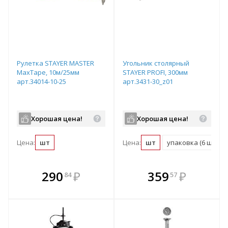
Рулетка STAYER МASTER
Угольник столярный
MaxTape, 10м/25мм
STAYER PROFI, 300мм
арт.34014-10-25
арт.3431-30_z01
Хорошая цена!
Хорошая цена!
Цена:
шт
Цена:
шт
упаковка (6 шт)
В комплекте
В комплекте
290
₽
359
₽
84
57
е!
всегда выгоднее!
всегда выгоднее!
в
т
Подобрать комплект
Подобрать комплект