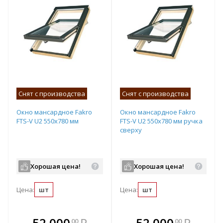
Снят с производства
Снят с производства
Окно мансардное Fakro
Окно мансардное Fakro
FTS-V U2 550x780 мм
FTS-V U2 550x780 мм ручка
сверху
Хорошая цена!
Хорошая цена!
Цена:
шт
Цена:
шт
В комплекте
В комплекте
52 000
₽
52 000
₽
00
00