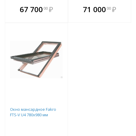
В комплекте
В комплекте
67 700
₽
71 000
₽
00
00
е!
всегда выгоднее!
всегда выгоднее!
в
т
Подобрать комплект
Подобрать комплект
Окно мансардное Fakro
FTS-V U4 780x980 мм