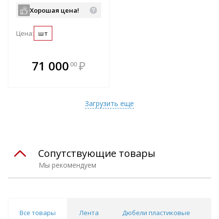
Хорошая цена!
Цена:
шт
В комплекте
71 000
₽
00
е!
всегда выгоднее!
т
Подобрать комплект
Загрузить еще
Сопутствующие товары
Мы рекомендуем
Все товары
Лента
Дюбели пластиковые
Д