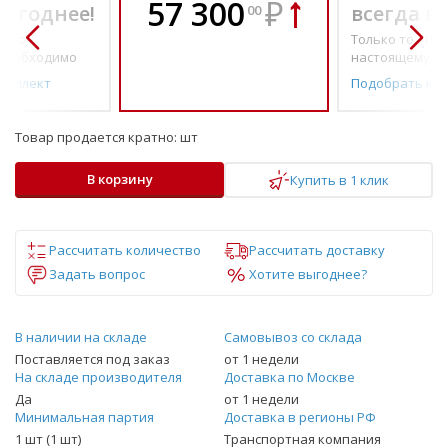
57 300
₽
выгоднее!
всегда в
00
о по-
Только то, что 
необходимо
настоящему н
омплект
Подобрать ко
Товар продается кратно:
шт
В корзину
Купить в 1 клик
Рассчитать количество
Рассчитать доставку
Задать вопрос
Хотите выгоднее?
В наличии на складе
Самовывоз со склада
Поставляется под заказ
от 1 недели
На складе производителя
Доставка по Москве
Да
от 1 недели
Минимальная партия
Доставка в регионы РФ
1 шт (1 шт)
Транспортная компания