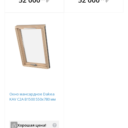
е!
всегда выгоднее!
всегда выгоднее!
в
т
Подобрать комплект
Подобрать комплект
Окно мансардное Dakea
KAV C2A B1500 550x780 мм
Хорошая цена!