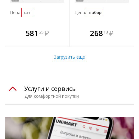
Цена:
шт
Цена:
набор
В комплекте
В комплекте
581
₽
268
₽
25
13
е!
всегда выгоднее!
всегда выгоднее!
в
т
Подобрать комплект
Подобрать комплект
Загрузить еще
Услуги и сервисы
Для комфортной покупки