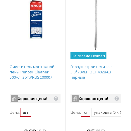
На складе Unimart
Очиститель монтажной
Гвозди строительные
пены Penosil Cleaner,
3,0*70мм ГОСТ 4028-63
500мл, арт.PRUSC00007
черные
Хорошая цена!
Хорошая цена!
Цена:
шт
Цена:
кг
упаковка (5 кг)
В комплекте
В комплекте
10
66