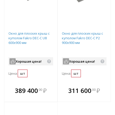
Окно для плоских крыш с
Окно для плоских крыш с
куполом Fakro DEC-C U8
куполом Fakro DEC-C P2
600х900 мм
900х900 мм
Хорошая цена!
Хорошая цена!
Цена:
шт
Цена:
шт
В комплекте
В комплекте
389 400
₽
311 600
₽
00
00
е!
всегда выгоднее!
всегда выгоднее!
в
т
Подобрать комплект
Подобрать комплект