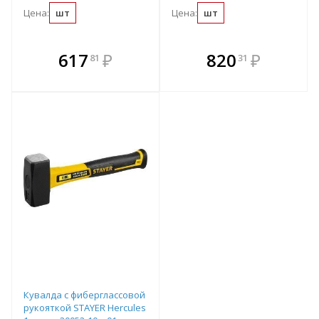
Цена:
шт
Цена:
шт
В комплекте
В комплекте
617
₽
820
₽
81
31
е!
всегда выгоднее!
всегда выгоднее!
в
т
Подобрать комплект
Подобрать комплект
Кувалда с фиберглассовой
рукояткой STAYER Hercules