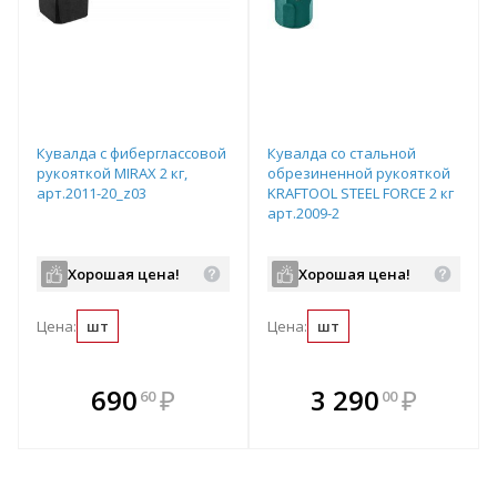
Кувалда с фибергласcовой
Кувалда со стальной
рукояткой MIRAX 2 кг,
обрезиненной рукояткой
арт.2011-20_z03
KRAFTOOL STEEL FORCE 2 кг
арт.2009-2
Хорошая цена!
Хорошая цена!
Цена:
шт
Цена:
шт
В комплекте
В комплекте
690
₽
3 290
₽
60
00
е!
всегда выгоднее!
всегда выгоднее!
в
т
Подобрать комплект
Подобрать комплект