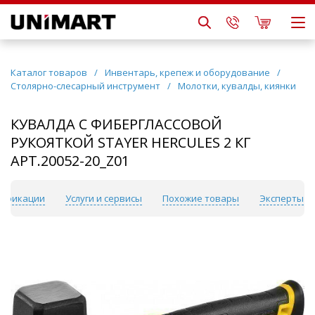
Каталог товаров
/
Инвентарь, крепеж и оборудование
/
Столярно-слесарный инструмент
/
Молотки, кувалды, киянки
КУВАЛДА С ФИБЕРГЛАССОВОЙ
РУКОЯТКОЙ STAYER HERCULES 2 КГ
АРТ.20052-20_Z01
ификации
Услуги и сервисы
Похожие товары
Эксперты