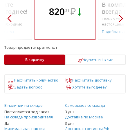
екте
В компле
820
₽
выгоднее!
всегда в
31
о по-
Только то, что 
необходимо
настоящему н
омплект
Подобрать ко
Товар продается кратно:
шт
В корзину
Купить в 1 клик
Рассчитать количество
Рассчитать доставку
Задать вопрос
Хотите выгоднее?
В наличии на складе
Самовывоз со склада
Поставляется под заказ
3 дня
На складе производителя
Доставка по Москве
Да
3 дня
Минимальная партия
Доставка в регионы РФ