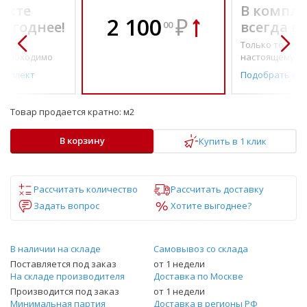
екте
В компле
2 100
₽
выгоднее!
всегда в
00
о по-
Только то, что 
необходимо
настоящему н
омплект
Подобрать ко
Товар продается кратно:
м2
В корзину
Купить в 1 клик
Рассчитать количество
Рассчитать доставку
Задать вопрос
Хотите выгоднее?
В наличии на складе
Самовывоз со склада
Поставляется под заказ
от 1 недели
На складе производителя
Доставка по Москве
Производится под заказ
от 1 недели
Минимальная партия
Доставка в регионы РФ