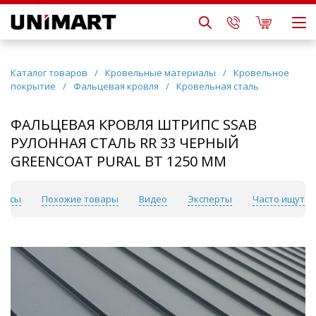
Каталог товаров
/
Кровельные материалы
/
Кровельное
покрытие
/
Фальцевая кровля
/
Кровельная сталь
ФАЛЬЦЕВАЯ КРОВЛЯ ШТРИПС SSAB
РУЛОННАЯ СТАЛЬ RR 33 ЧЕРНЫЙ
GREENCOAT PURAL BT 1250 ММ
рвисы
Похожие товары
Видео
Эксперты
Часто ищут