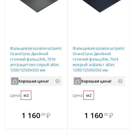
Фальцевая кровля штрипс
Фальцевая кровля штрипс
Grand Line Двойной
Grand Line Двойной
стоячий фальц RAL 7016
стоячий фальц RAL 7024
антрацитово-серый atlas
мокрый асфальт atlas
1200/12500х563 мм
1200/12500х563 мм
Хорошая цена!
Хорошая цена!
Цена:
м2
Цена:
м2
В комплекте
В комплекте
1 160
₽
1 160
₽
00
00
е!
всегда выгоднее!
всегда выгоднее!
в
т
Подобрать комплект
Подобрать комплект