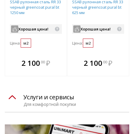
SSAB рулонная сталь RR 33
SSAB рулонная сталь RR 33
черный greencoat pural bt
черный greencoat pural bt
1250 мм
625 мм
Хорошая цена!
Хорошая цена!
Цена:
м2
Цена:
м2
В комплекте
В комплекте
2 100
₽
2 100
₽
00
00
е!
всегда выгоднее!
всегда выгоднее!
в
т
Подобрать комплект
Подобрать комплект
Услуги и сервисы
Для комфортной покупки