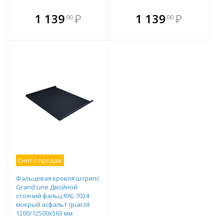
В комплекте
В комплекте
1 139
₽
1 139
₽
00
00
е!
всегда выгоднее!
всегда выгоднее!
в
т
Подобрать комплект
Подобрать комплект
Снят с продаж
Фальцевая кровля штрипс
Grand Line Двойной
стоячий фальц RAL 7024
мокрый асфальт quarzit
1200/12500х563 мм