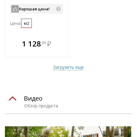
Хорошая цена!
Цена:
м2
В комплекте
1 128
₽
00
е!
всегда выгоднее!
т
Подобрать комплект
Загрузить еще
Видео
Обзор продукта