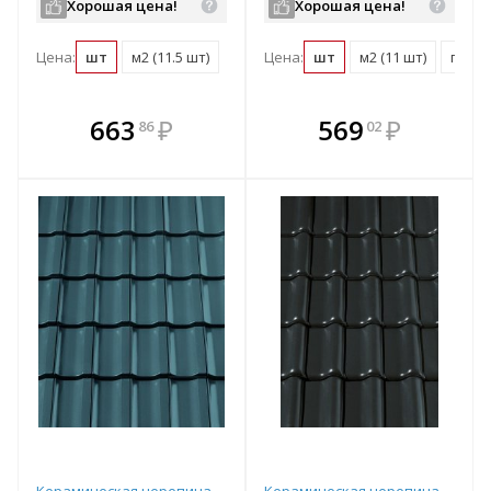
Хорошая цена!
Хорошая цена!
Цена:
шт
м2 (11.5 шт)
Цена:
шт
м2 (11 шт)
поддо
В комплекте
В комплекте
663
₽
569
₽
86
02
е!
всегда выгоднее!
всегда выгоднее!
в
т
Подобрать комплект
Подобрать комплект
Керамическая черепица
Керамическая черепица