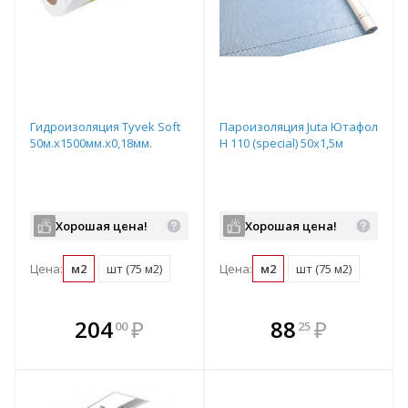
Гидроизоляция Tyvek Soft
Пароизоляция Juta Ютафол
50м.х1500мм.х0,18мм.
Н 110 (special) 50х1,5м
Хорошая цена!
Хорошая цена!
Цена:
м2
шт (75 м2)
Цена:
м2
шт (75 м2)
В комплекте
В комплекте
204
₽
88
₽
00
25
е!
всегда выгоднее!
всегда выгоднее!
в
т
Подобрать комплект
Подобрать комплект