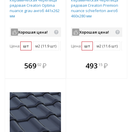
рядовая Creaton Optima
рядовая Creaton Premion
nuance grau ангоб 441х262
nuance schieferton ангоб
мм
460х280 мм
Хорошая цена!
Хорошая цена!
Цена:
шт
м2 (11.9 шт)
поддон (240 шт)
Цена:
шт
м2 (11.6 шт)
подд
В комплекте
В комплекте
569
₽
493
₽
02
15
е!
всегда выгоднее!
всегда выгоднее!
в
т
Подобрать комплект
Подобрать комплект