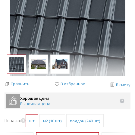
Сравнить
В избранное
В смету
Хорошая цена!
Рыночная цена
Цена за:
шт
м2 (10 шт)
поддон (240 шт)