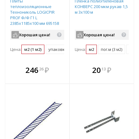
Плиты
Пленка полиэтиленовая
теплоизоляционные
КОНВЕРС 200 мкм рукав 1,5
Технониколь LOGICPIR
м 3х100 м
PROF Ф/Ф Г1 L
2385х1185х100 мм 695158
Хорошая цена!
Хорошая цена!
Цена:
м2 (1 м2)
упаковка (169.6 м2)
Цена:
м2
пог.м (3 м2)
шт (3
В комплекте
В комплекте
246
₽
20
₽
26
13
е!
всегда выгоднее!
всегда выгоднее!
в
т
Подобрать комплект
Подобрать комплект