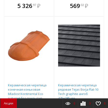
В комплекте
В комплекте
5 326
₽
569
₽
97
02
е!
всегда выгоднее!
всегда выгоднее!
в
т
Подобрать комплект
Подобрать комплект
Керамическая черепица
Керамическая черепица
конечная коньковая
рядовая Tejas Borja Flat-10
Mladost Kontinental Eco
Tech graphite ангоб
naturrot без покрытия
475х285 мм
390х260 мм
Акции
0
0
0