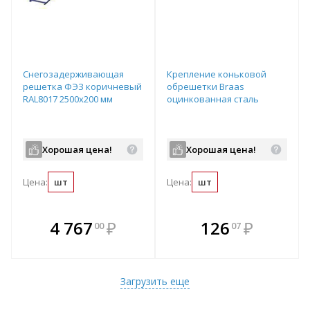
Снегозадерживающая
Крепление коньковой
решетка ФЭЗ коричневый
обрешетки Braas
RAL8017 2500х200 мм
оцинкованная сталь
Хорошая цена!
Хорошая цена!
Цена:
шт
Цена:
шт
В комплекте
В комплекте
4 767
₽
126
₽
00
07
е!
всегда выгоднее!
всегда выгоднее!
в
т
Подобрать комплект
Подобрать комплект
Загрузить еще