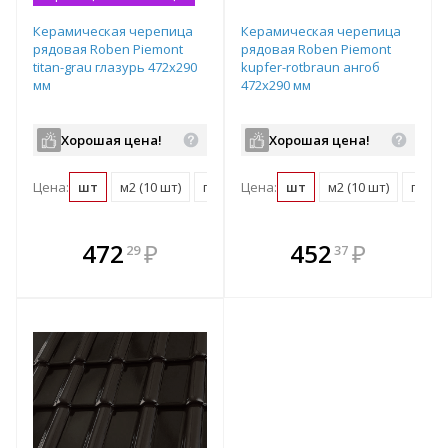
Керамическая черепица
Керамическая черепица
рядовая Roben Piemont
рядовая Roben Piemont
titan-grau глазурь 472х290
kupfer-rotbraun ангоб
мм
472х290 мм
Хорошая цена!
Хорошая цена!
Цена:
шт
м2 (10 шт)
поддон (240 шт)
Цена:
шт
м2 (10 шт)
поддо
В комплекте
В комплекте
472
₽
452
₽
29
37
е!
всегда выгоднее!
всегда выгоднее!
в
т
Подобрать комплект
Подобрать комплект