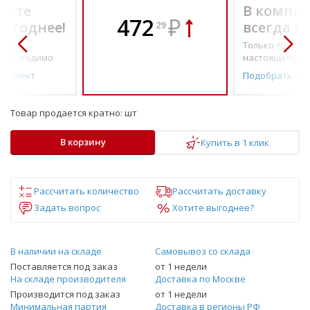
екте
В компле
472
₽
выгоднее!
всегда в
29
о по-
Только то, что 
необходимо
настоящему н
омплект
Подобрать ко
Товар продается кратно:
шт
В корзину
Купить в 1 клик
Рассчитать количество
Рассчитать доставку
Задать вопрос
Хотите выгоднее?
В наличии на складе
Самовывоз со склада
Поставляется под заказ
от 1 недели
На складе производителя
Доставка по Москве
Производится под заказ
от 1 недели
Минимальная партия
Доставка в регионы РФ