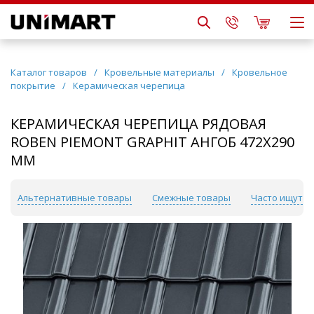
Каталог товаров
/
Кровельные материалы
/
Кровельное
покрытие
/
Керамическая черепица
КЕРАМИЧЕСКАЯ ЧЕРЕПИЦА РЯДОВАЯ
ROBEN PIEMONT GRAPHIT АНГОБ 472Х290
ММ
Альтернативные товары
Смежные товары
Часто ищут