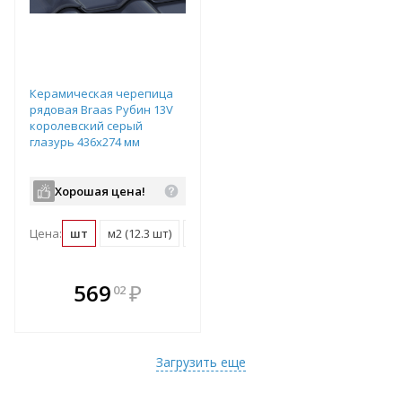
Керамическая черепица
рядовая Braas Рубин 13V
королевский серый
глазурь 436х274 мм
Хорошая цена!
Цена:
шт
м2 (12.3 шт)
поддон (288 шт)
В комплекте
569
₽
02
е!
всегда выгоднее!
т
Подобрать комплект
Загрузить еще