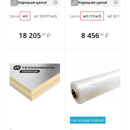
Хорошая цена!
Хорошая цена!
Цена:
м3
шт (0.015 м3)
Цена:
м3 (10 м2)
м2 (0.1 м3)
В комплекте
В комплекте
18 205
₽
8 456
₽
00
00
е!
всегда выгоднее!
всегда выгоднее!
в
т
Подобрать комплект
Подобрать комплект
На складе Unimart