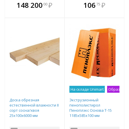
В комплекте
В комплекте
148 200
₽
106
₽
00
75
е!
всегда выгоднее!
всегда выгоднее!
в
т
Подобрать комплект
Подобрать комплект
На складе Unimart
Образец н
Доска обрезная
Экструзионный
естественной влажности II
пенополистирол
сорт сосна/хвоя
Пеноплэкс Основа Т-15
25х100х6000 мм
1185х585х100 мм