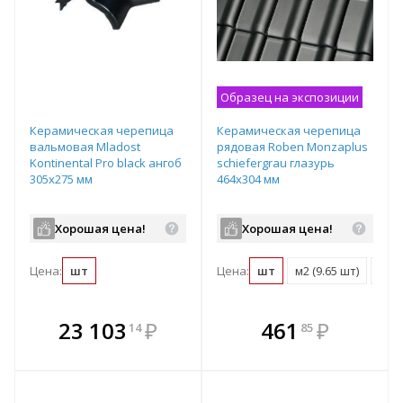
Образец на экспозиции
Керамическая черепица
Керамическая черепица
вальмовая Mladost
рядовая Roben Monzaplus
Kontinental Pro black ангоб
schiefergrau глазурь
305х275 мм
464х304 мм
Хорошая цена!
Хорошая цена!
Цена:
шт
Цена:
шт
м2 (9.65 шт)
подд
В комплекте
В комплекте
23 103
₽
461
₽
14
85
е!
всегда выгоднее!
всегда выгоднее!
в
т
Подобрать комплект
Подобрать комплект