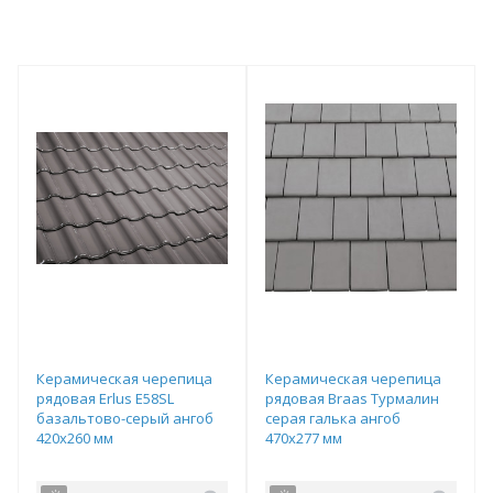
Керамическая черепица
Керамическая черепица
рядовая Erlus E58SL
рядовая Braas Турмалин
базальтово-серый ангоб
серая галька ангоб
420х260 мм
470х277 мм