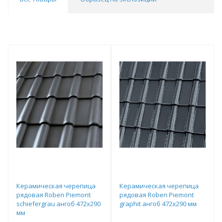
Керамическая черепица
Керамическая черепица
рядовая Roben Piemont
рядовая Roben Piemont
schiefergrau ангоб 472х290
graphit ангоб 472х290 мм
мм