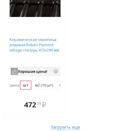
Керамическая черепица
рядовая Roben Piemont
tobago глазурь 472х290 мм
Хорошая цена!
Цена:
шт
м2 (10 шт)
поддон (240 шт)
В комплекте
472
₽
29
е!
всегда выгоднее!
т
Подобрать комплект
Загрузить еще