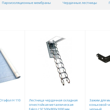
Пароизоляционные мембраны
Чердачные лестницы
Ютафол Н 110
Лестница чердачная складная
Зажим для м
огнестойкая металлическая
коньковой ч
Fakro LSF 500х800х3000 мм
черный