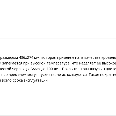
 размером 436x274 мм, которая применяется в качестве кровел
 и запекается при высокой температуре, что наделяет ее высо
еской черепицы Braas до 100 лет. Покрытие топ-глазурь в цвет
ые со временем могут тускнеть, не используются. Такое покры
всего срока эксплуатации.