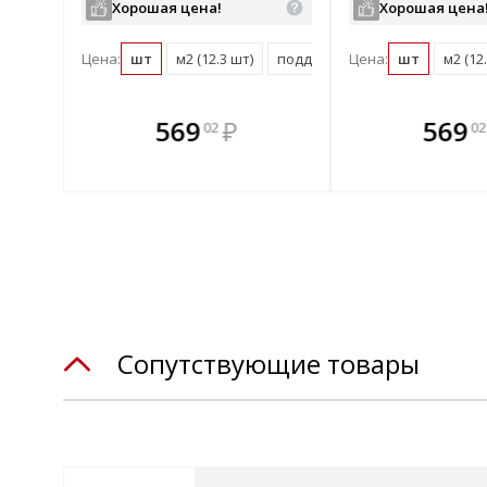
Хорошая цена!
Хорошая цена
Цена:
шт
м2 (12.3 шт)
поддон (288 шт)
Цена:
шт
м2 (12
те
В комплекте
В комплек
В ком
569
₽
569
02
02
днее!
всегда выгоднее!
всегда выгод
всегда 
лект
Подобрать комплект
Подобрать компл
Подобрат
Сопутствующие товары