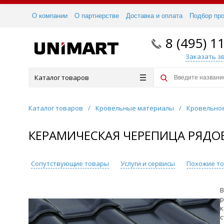
О компании
О партнерстве
Доставка и оплата
Подбор пр
8 (495) 1
Заказать з
Каталог товаров
Каталог товаров
/
Кровельные материалы
/
Кровельно
КЕРАМИЧЕСКАЯ ЧЕРЕПИЦА РЯДОВ
кации
Сопутствующие товары
Услуги и сервисы
Похожие т
B
р
к
с