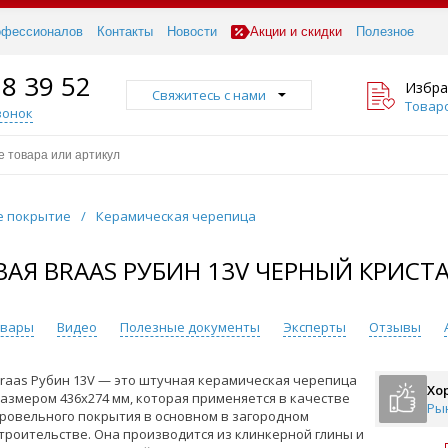
офессионалов
Контакты
Новости
Акции и скидки
Полезное
18 39 52
Избра
Свяжитесь с нами
Товаро
вонок
е покрытие
/
Керамическая черепица
АЯ BRAAS РУБИН 13V ЧЕРНЫЙ КРИСТА
овары
Видео
Полезные документы
Эксперты
Отзывы
raas Рубин 13V — это штучная керамическая черепица
Хо
азмером 436x274 мм, которая применяется в качестве
Ры
ровельного покрытия в основном в загородном
троительстве. Она производится из клинкерной глины и