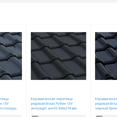
епица
Керамическая черепица
Керамическа
н 13V
рядовая Braas Рубин 13V
рядовая Braa
п-глазурь
антрацит ангоб 436х274 мм
черный брил
436х274 мм