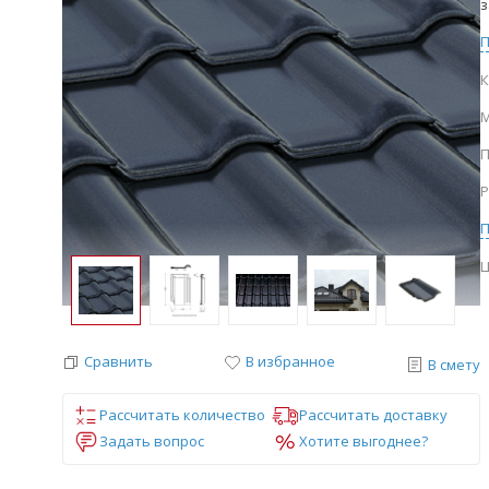
з
К
М
П
Р
Ц
Сравнить
В избранное
В смету
Рассчитать количество
Рассчитать доставку
Задать вопрос
Хотите выгоднее?