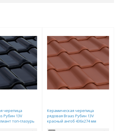
я черепица
Керамическая черепица
s Рубин 13V
рядовая Braas Рубин 13V
лиант топ-глазурь
красный ангоб 436х274 мм