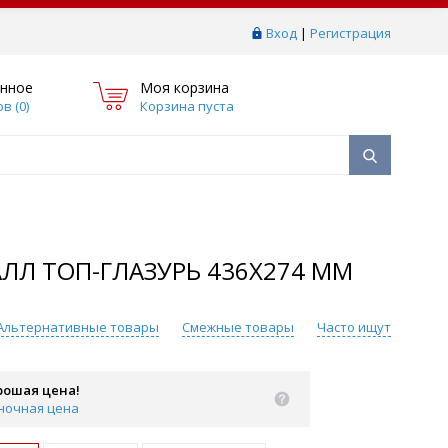
Вход
|
Регистрация
нное
Моя корзина
в (
0
)
Корзина пуста
ЛЛ ТОП-ГЛАЗУРЬ 436Х274 ММ
Альтернативные товары
Смежные товары
Часто ищут
рошая цена!
ночная цена