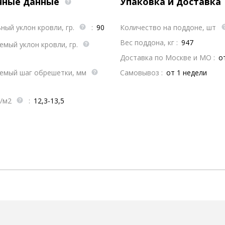
чные данные
Упаковка и доставка
ный уклон кровли, гр.
:
90
Количество на поддоне, шт
Вес поддона, кг :
947
мый уклон кровли, гр.
Доставка по Москве и МО :
о
емый шаг обрешетки, мм
Самовывоз :
от 1 недели
т/м2
:
12,3-13,5