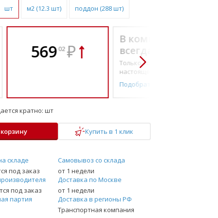
шт
м2 (12.3 шт)
поддон (288 шт)
В комплекте
569
₽
всегда выгоднее!
02
Только то, что по-
настоящему необходимо
Подобрать комплект
ается кратно:
шт
 корзину
Купить в 1 клик
на складе
Самовывоз со склада
ся под заказ
от 1 недели
производителя
Доставка по Москве
ся под заказ
от 1 недели
ая партия
Доставка в регионы РФ
Транспортная компания