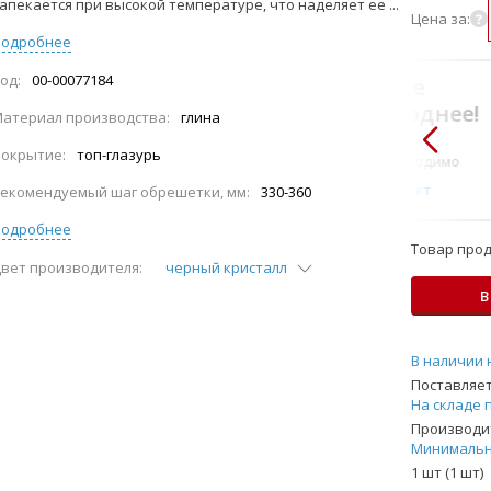
апекается при высокой температуре, что наделяет ее ...
Цена за:
Подробнее
од:
00-00077184
В комплекте
всегда выгоднее!
атериал производства:
глина
Только то, что по-
окрытие:
топ-глазурь
настоящему необходимо
Подобрать комплект
екомендуемый шаг обрешетки, мм:
330-360
Подробнее
Товар прод
вет производителя:
черный кристалл
В
В наличии 
Поставляет
На складе 
Производит
Минимальн
1 шт (1 шт)