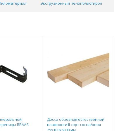
Пиломатериал
Экструзионный пенополистирол
Теплои
инеральной
Доска обрезная естественной
ерепицы BRAAS
влажности II сорт сосна/хвоя
25х100х6000 мм