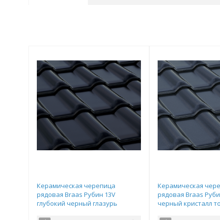
Керамическая черепица
Керамическая чер
рядовая Braas Рубин 13V
рядовая Braas Руби
глубокий черный глазурь
черный кристалл то
436х274 мм
436х274 мм