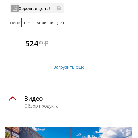
Хорошая цена!
Цена:
шт
упаковка (12 шт)
пог. м (13 шт)
паллет (1092 ш
В комплекте
524
₽
38
е!
всегда выгоднее!
т
Подобрать комплект
Загрузить еще
Видео
Обзор продукта