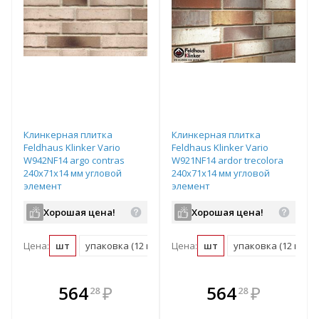
Клинкерная плитка
Клинкерная плитка
Feldhaus Klinker Vario
Feldhaus Klinker Vario
W942NF14 argo contras
W921NF14 ardor trecolora
240х71х14 мм угловой
240х71х14 мм угловой
элемент
элемент
Хорошая цена!
Хорошая цена!
Цена:
шт
упаковка (12 шт)
Цена:
пог. м (13 шт)
шт
упаковка (12 шт)
паллет (1092 ш
В комплекте
В комплекте
564
₽
564
₽
28
28
е!
всегда выгоднее!
всегда выгоднее!
в