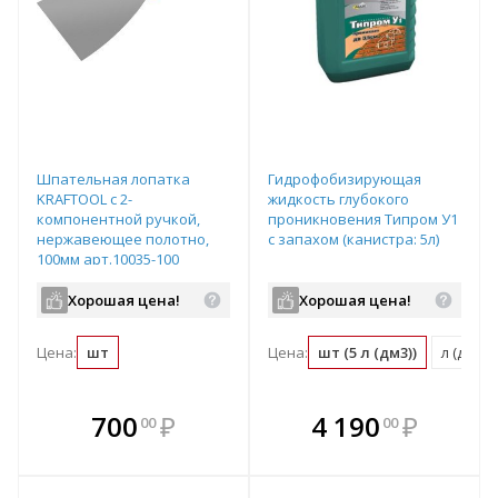
Шпательная лопатка
Гидрофобизирующая
KRAFTOOL с 2-
жидкость глубокого
компонентной ручкой,
проникновения Типром У1
нержавеющее полотно,
с запахом (канистра: 5л)
100мм арт.10035-100
Хорошая цена!
Хорошая цена!
Цена:
шт
Цена:
шт (5 л (дм3))
л (дм3) (
В комплекте
В комплекте
700
₽
4 190
₽
00
00
е!
всегда выгоднее!
всегда выгоднее!
в
т
Подобрать комплект
Подобрать комплект