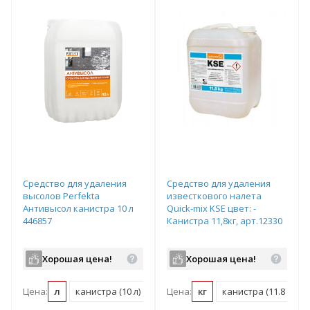
Средство для удаления
Средство для удаления
высолов Perfekta
известкового налета
Антивысол канистра 10 л
Quick-mix KSE цвет: -
446857
Канистра 11,8кг, арт.12330
Хорошая цена!
Хорошая цена!
Цена:
л
канистра (10 л)
Цена:
кг
канистра (11.8 кг)