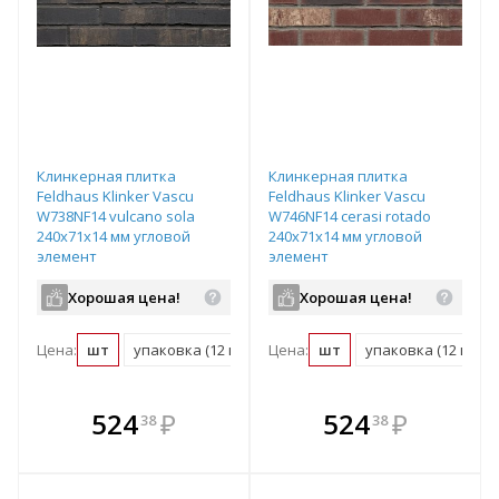
Клинкерная плитка
Клинкерная плитка
Feldhaus Klinker Vascu
Feldhaus Klinker Vascu
W738NF14 vulcano sola
W746NF14 cerasi rotado
240х71х14 мм угловой
240х71х14 мм угловой
элемент
элемент
Хорошая цена!
Хорошая цена!
Цена:
шт
упаковка (12 шт)
Цена:
пог. м (13 шт)
шт
упаковка (12 шт)
поддон (1092 ш
В комплекте
В комплекте
524
₽
524
₽
38
38
е!
всегда выгоднее!
всегда выгоднее!
в
т
Подобрать комплект
Подобрать комплект