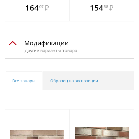
В комплекте
В комплекте
164
₽
154
₽
07
58
е!
всегда выгоднее!
всегда выгоднее!
в
т
Подобрать комплект
Подобрать комплект
Модификации
Другие варианты товара
Все товары
Образец на экспозиции