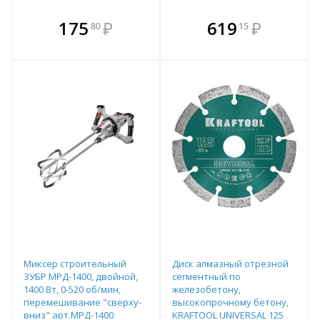
В комплекте
В комплекте
175
₽
619
₽
80
15
е!
всегда выгоднее!
всегда выгоднее!
в
т
Подобрать комплект
Подобрать комплект
Миксер строительный
Диск алмазный отрезной
ЗУБР МРД-1400, двойной,
сегментный по
1400 Вт, 0-520 об/мин,
железобетону,
перемешивание "сверху-
высокопрочному бетону,
вниз" арт.МРД-1400
KRAFTOOL UNIVERSAL 125