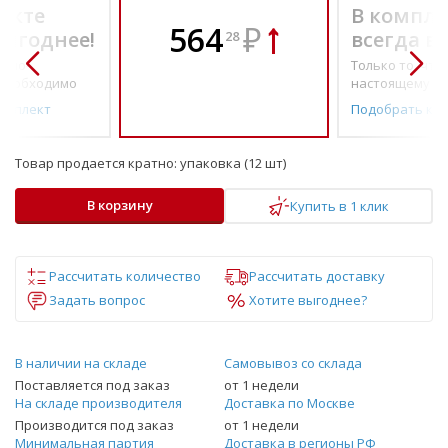
екте
В компле
564
₽
выгоднее!
всегда в
28
о по-
Только то, что 
необходимо
настоящему н
омплект
Подобрать ко
Товар продается кратно:
упаковка (12 шт)
В корзину
Купить в 1 клик
Рассчитать количество
Рассчитать доставку
Задать вопрос
Хотите выгоднее?
В наличии на складе
Самовывоз со склада
Поставляется под заказ
от 1 недели
На складе производителя
Доставка по Москве
Производится под заказ
от 1 недели
Минимальная партия
Доставка в регионы РФ