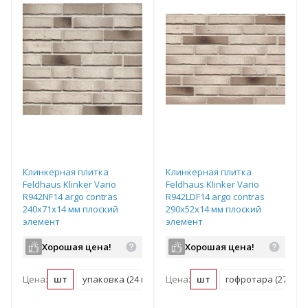
Клинкерная плитка
Клинкерная плитка
Feldhaus Klinker Vario
Feldhaus Klinker Vario
R942NF14 argo contras
R942LDF14 argo contras
240х71х14 мм плоский
290х52х14 мм плоский
элемент
элемент
Хорошая цена!
Хорошая цена!
Цена:
шт
упаковка (24 шт)
Цена:
м2 (48 шт)
шт
гофротара (27 шт)
паллет (2160 шт)