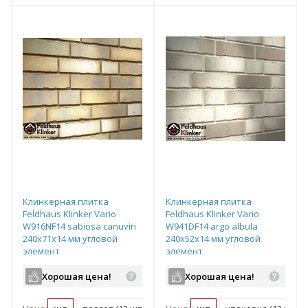
т
Подобрать комплект
Подобрать комплект
Клинкерная плитка
Клинкерная плитка
Feldhaus Klinker Vario
Feldhaus Klinker Vario
W916NF14 sabiosa canuviri
W941DF14 argo albula
240х71х14 мм угловой
240х52х14 мм угловой
элемент
элемент
Хорошая цена!
Хорошая цена!