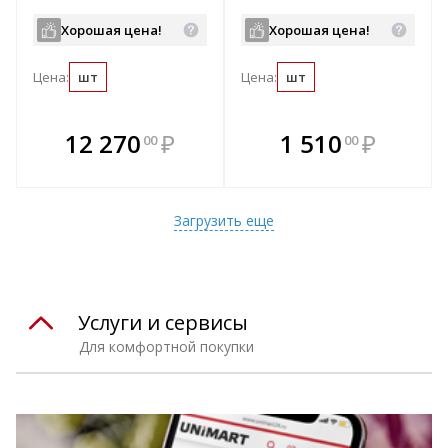
мм, арт.36680-125
Хорошая цена!
Хорошая цена!
Цена:
шт
Цена:
шт
В комплекте
В комплекте
12 270
₽
1 510
₽
00
00
е!
всегда выгоднее!
всегда выгоднее!
в
т
Подобрать комплект
Подобрать комплект
Загрузить еще
Услуги и сервисы
Для комфортной покупки