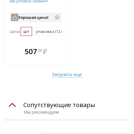
мм угловой элемент
Хорошая цена!
Цена:
шт
упаковка (12 шт)
пог. м (13 шт)
паллет (1092 ш
В комплекте
507
₽
38
е!
всегда выгоднее!
т
Подобрать комплект
Загрузить еще
Сопутствующие товары
Мы рекомендуем