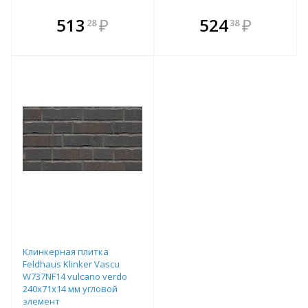
В комплекте
В комплекте
513
₽
524
₽
28
38
е!
всегда выгоднее!
всегда выгоднее!
в
т
Подобрать комплект
Подобрать комплект
Клинкерная плитка
Feldhaus Klinker Vascu
W737NF14 vulcano verdo
240х71х14 мм угловой
элемент