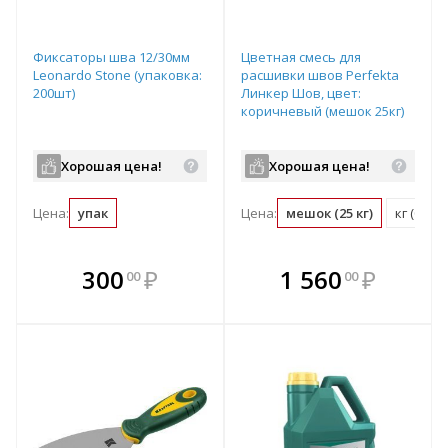
Фиксаторы шва 12/30мм
Цветная смесь для
Leonardo Stone (упаковка:
расшивки швов Perfekta
200шт)
Линкер Шов, цвет:
коричневый (мешок 25кг)
Хорошая цена!
Хорошая цена!
Цена:
упак
Цена:
мешок (25 кг)
кг (0.04
В комплекте
В комплекте
300
₽
1 560
₽
00
00
е!
всегда выгоднее!
всегда выгоднее!
в
т
Подобрать комплект
Подобрать комплект