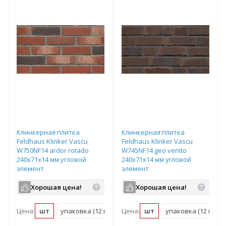
Клинкерная плитка
Клинкерная плитка
Feldhaus Klinker Vascu
Feldhaus Klinker Vascu
W750NF14 ardor rotado
W745NF14 geo venito
240х71х14 мм угловой
240х71х14 мм угловой
элемент
элемент
Хорошая цена!
Хорошая цена!
Цена:
шт
упаковка (12 шт)
Цена:
пог. м (13 шт)
шт
упаковка (12 шт)
паллет (1092 ш