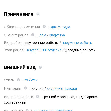
Применение
Область применения
:
для фасада
Объект работ
:
дом
/
квартира
Вид работ :
внутренние работы
/
наружные работы
Этап работ :
внутренняя отделка
/
фасадные работы
Внешний вид
Стиль
:
хай-тек
Имитация
:
кирпич
/
кирпичная кладка
Вид поверхности
:
ручной формовки, под старину,
состаренный
Вид кладки
:
кладка с затиркой шва