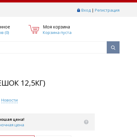
Вход
|
Регистрация
нное
Моя корзина
в (
0
)
Корзина пуста
ШОК 12,5КГ)
Новости
рошая цена!
ночная цена