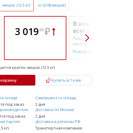
мешок (12.5 кг)
кг (0.08 мешок)
В комплекте
3 019
₽
всегда выгоднее!
00
Только то, что по-
настоящему необходимо
Подобрать комплект
ается кратно:
мешок (12.5 кг)
 корзину
Купить в 1 клик
на складе
Самовывоз со склада
ся под заказ
2 дня
производителя
Доставка по Москве
ся под заказ
2 дня
ая партия
Доставка в регионы РФ
5 кг)
Транспортная компания