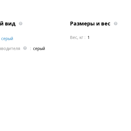
й вид
Размеры и вес
Вес, кг :
1
серый
зводителя
:
серый