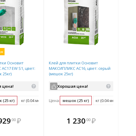
аж
итки Основит
Клей для плитки Основит
АС17 EW S1, цвет:
МАКСИПЛИКС АС16, цвет: серый
 25кг)
(мешок 25кг)
 цена!
Хорошая цена!
 (25 кг)
кг (0.04 мешок)
Цена:
мешок (25 кг)
кг (0.04 мешок)
плекте
 комплекте
В комплекте
В
929
₽
1 230
₽
00
00
ыгоднее!
гда выгоднее!
всегда выгоднее!
всег
 комплект
добрать комплект
Подобрать комплект
Под