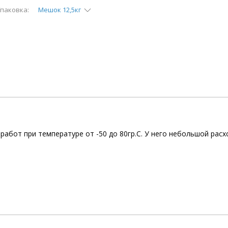
паковка:
Мешок 12,5кг
абот при температуре от -50 до 80гр.С. У него небольшой расхо