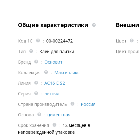
Общие характеристики
Внешни
Код 1С
:
00-00224472
Цвет
:
Тип
:
Клей для плитки
Цвет прои
Бренд
:
Основит
Коллекция
:
Максипликс
Линия
:
AC16 E S2
Серия
:
летняя
Страна производитель
:
Россия
Основа
:
цементная
Срок хранения
:
12 месяцев в
неповрежденной упаковке