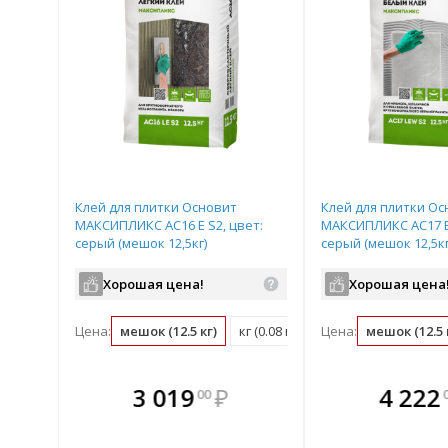
Клей для плитки Основит
Клей для плитки Ос
МАКСИПЛИКС AC16 E S2, цвет:
МАКСИПЛИКС AC17 E 
серый (мешок 12,5кг)
серый (мешок 12,5кг
Хорошая цена!
Хорошая цена
Цена:
мешок (12.5 кг)
кг (0.08 мешок)
Цена:
мешок (12.5 
те
В комплекте
В комплек
В ком
3 019
₽
4 222
00
днее!
всегда выгоднее!
всегда выгод
всегда 
лект
Подобрать комплект
Подобрать компл
Подобрат