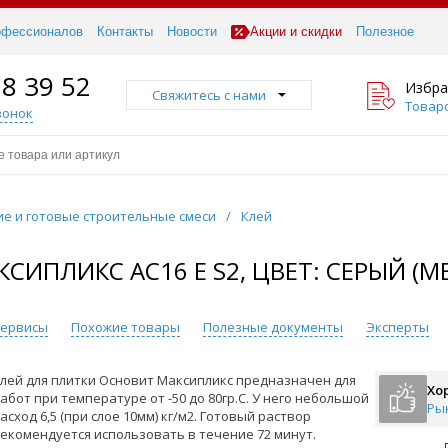
офессионалов
Контакты
Новости
Акции и скидки
Полезное
18 39 52
Избра
Свяжитесь с нами
Товаро
вонок
ие и готовые строительные смеси
/
Клей
ИПЛИКС AC16 E S2, ЦВЕТ: СЕРЫЙ (МЕ
 сервисы
Похожие товары
Полезные документы
Эксперты
лей для плитки Основит Максипликс предназначен для
Хо
абот при температуре от -50 до 80гр.С. У него небольшой
Ры
асход 6,5 (при слое 10мм) кг/м2. Готовый раствор
екомендуется использовать в течение 72 минут.