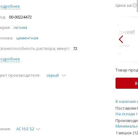
Цена за:
Подробнее
од:
00-00224472
В комплекте
ерия:
летняя
всегда выгоднее!
снова:
цементная
Только то, что по-
настоящему необходимо
изнеспособность раствора, минут:
72
Подобрать комплект
Подробнее
Товар прод
вет производителя:
серый
В
В наличии 
Поставляет
На складе 
Производит
Минимальн
иния:
AC16 E S2
1 мешок (12.