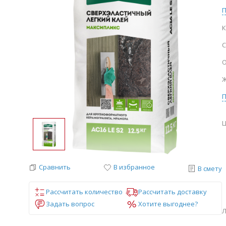
К
С
О
Ж
Ц
Сравнить
В избранное
В смету
Рассчитать количество
Рассчитать доставку
Задать вопрос
Хотите выгоднее?
Л