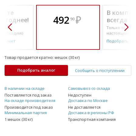
екте
В компле
492
₽
выгоднее!
всегда в
90
о по-
Только то, что 
необходимо
настоящему н
омплект
Подобрать ко
Товар продается кратно:
мешок (30 кг)
Подобрать аналог
Сообщить о поступлении
В наличии на складе
Самовывоз со склада
Поставляется под заказ
Недоступен
На складе производителя
Доставка по Москве
Производится под заказ
Не доставляется
Минимальная партия
Доставка в регионы РФ
1 мешок (30 кг)
Транспортная компания