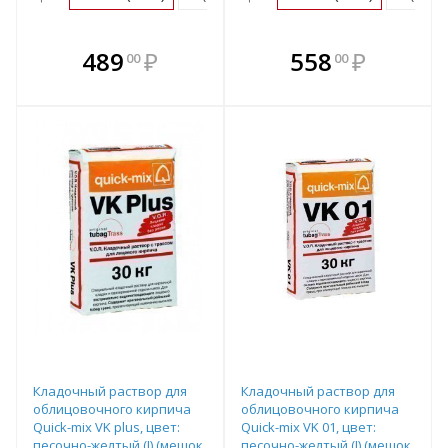
В комплекте
В комплекте
489
₽
558
₽
00
00
е!
всегда выгоднее!
всегда выгоднее!
в
т
Подобрать комплект
Подобрать комплект
Кладочный раствор для
Кладочный раствор для
облицовочного кирпича
облицовочного кирпича
Quick-mix VK plus, цвет:
Quick-mix VK 01, цвет:
песочно-желтый (I) (мешок
песочно-желтый (I) (мешок