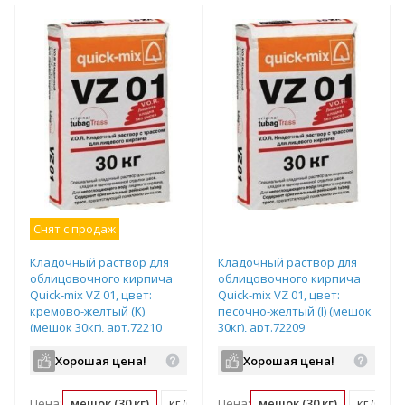
Снят с продаж
Кладочный раствор для
Кладочный раствор для
облицовочного кирпича
облицовочного кирпича
Quick-mix VZ 01, цвет:
Quick-mix VZ 01, цвет:
кремово-желтый (K)
песочно-желтый (I) (мешок
(мешок 30кг), арт.72210
30кг), арт.72209
Хорошая цена!
Хорошая цена!
Цена:
мешок (30 кг)
кг (0.03 мешок)
Цена:
мешок (30 кг)
кг (0.03