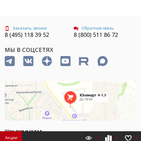
Заказать звонок
Обратная связь
8 (495) 118 39 52
8 (800) 511 86 72
МЫ В СОЦСЕТЯХ
Шоу-рум и склад
Акции
0
0
0
Россия, Московская область, Истринский район, деревня