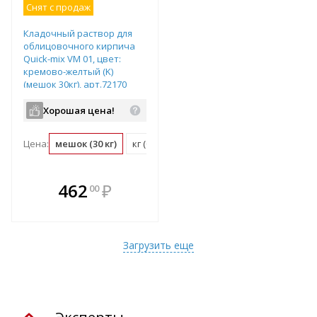
Снят с продаж
Кладочный раствор для
облицовочного кирпича
Quick-mix VM 01, цвет:
кремово-желтый (K)
(мешок 30кг), арт.72170
Хорошая цена!
Цена:
мешок (30 кг)
кг (0.03 мешок)
В комплекте
462
₽
00
е!
всегда выгоднее!
т
Подобрать комплект
Загрузить еще