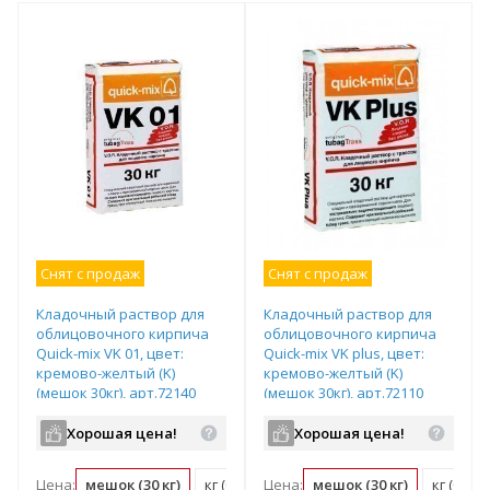
Снят с продаж
Снят с продаж
Кладочный раствор для
Кладочный раствор для
облицовочного кирпича
облицовочного кирпича
Quick-mix VK 01, цвет:
Quick-mix VK plus, цвет:
кремово-желтый (K)
кремово-желтый (K)
(мешок 30кг), арт.72140
(мешок 30кг), арт.72110
Хорошая цена!
Хорошая цена!
Цена:
мешок (30 кг)
кг (0.03 мешок)
Цена:
мешок (30 кг)
кг (0.03