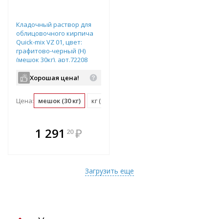
Кладочный раствор для
облицовочного кирпича
Quick-mix VZ 01, цвет:
графитово-черный (H)
(мешок 30кг), арт.72208
Хорошая цена!
Цена:
мешок (30 кг)
кг (0.03 мешок)
В комплекте
1 291
₽
20
е!
всегда выгоднее!
т
Подобрать комплект
Загрузить еще