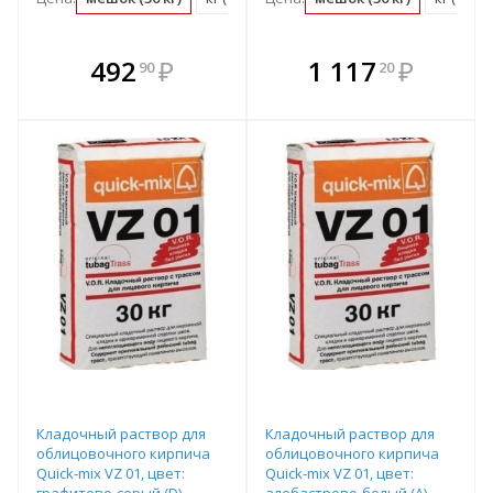
В комплекте
В комплекте
492
₽
1 117
₽
90
20
е!
всегда выгоднее!
всегда выгоднее!
в
т
Подобрать комплект
Подобрать комплект
Кладочный раствор для
Кладочный раствор для
облицовочного кирпича
облицовочного кирпича
Quick-mix VZ 01, цвет:
Quick-mix VZ 01, цвет:
графитово-серый (D)
алебастрово-белый (A)