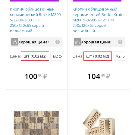
Кирпич облицовочный
Кирпич облицовочный
керамический Recke М200
керамический Recke Krator
5-32-00-2-00 1НФ
М200 5-82-00-2-12 1НФ
250х120х65 серый
250х120х65 серый
рельефный
рельефный
Хорошая цена!
Хорошая цена!
Цена:
шт (0.02 м2)
м2 (50 шт)
Цена:
поддон (480 шт)
шт (0.02 м2)
м2 (50 шт)
В комплекте
В комплекте
100
₽
104
₽
80
40
е!
всегда выгоднее!
всегда выгоднее!
в
т
Подобрать комплект
Подобрать комплект