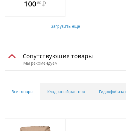
В комплекте
100
₽
80
е!
всегда выгоднее!
т
Подобрать комплект
Загрузить еще
Сопутствующие товары
Мы рекомендуем
Все товары
Кладочный раствор
Гидрофобизато