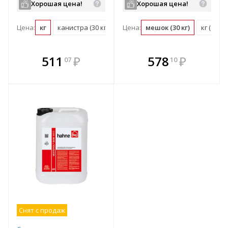
Хорошая цена!
Хорошая цена!
Цена:
кг
канистра (30 кг)
Цена:
мешок (30 кг)
кг (0.03
В комплекте
В комплекте
511
₽
578
₽
07
10
е!
всегда выгоднее!
всегда выгоднее!
в
т
Подобрать комплект
Подобрать комплект
Снят с продаж