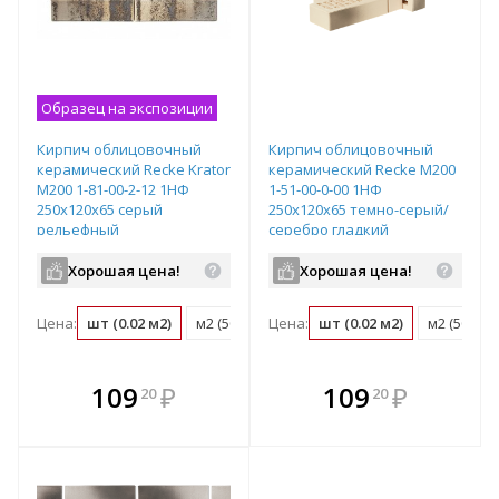
Образец на экспозиции
Кирпич облицовочный
Кирпич облицовочный
керамический Recke Krator
керамический Recke М200
М200 1-81-00-2-12 1НФ
1-51-00-0-00 1НФ
250х120х65 серый
250х120х65 темно-серый/
рельефный
серебро гладкий
Хорошая цена!
Хорошая цена!
Цена:
шт (0.02 м2)
м2 (50 шт)
Цена:
поддон (480 шт)
шт (0.02 м2)
м2 (50 шт)
В комплекте
В комплекте
109
₽
109
₽
20
20
е!
всегда выгоднее!
всегда выгоднее!
в
т
Подобрать комплект
Подобрать комплект