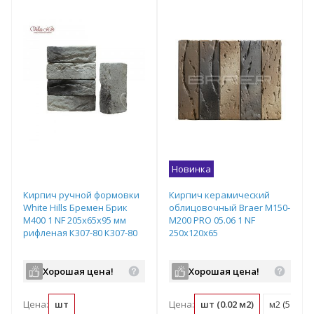
Новинка
Кирпич ручной формовки
Кирпич керамический
White Hills Бремен Брик
облицовочный Braer M150-
М400 1 NF 205х65х95 мм
M200 PRO 05.06 1 NF
рифленая К307-80 К307-80
250x120x65
Хорошая цена!
Хорошая цена!
Цена:
шт
Цена:
шт (0.02 м2)
м2 (51 шт)