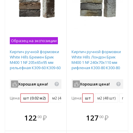
Образец на экспозиции
Кирпич ручной формовки
Кирпич ручной формовки
White Hills Бремен Брик
White Hills Лондон Брик
М400 1 NF 205х65х95 мм
М400 1 NF 240х70х110 мм
рельефная К309-60 К309-60
рифленая К300-80 К300-80
Хорошая цена!
Хорошая цена!
Цена:
шт (0.02 м2)
м2 (48 шт)
Цена:
поддон (432 шт)
шт
м2 (48 шт)
поддо
В комплекте
В комплекте
122
₽
127
₽
00
00
е!
всегда выгоднее!
всегда выгоднее!
в
т
Подобрать комплект
Подобрать комплект