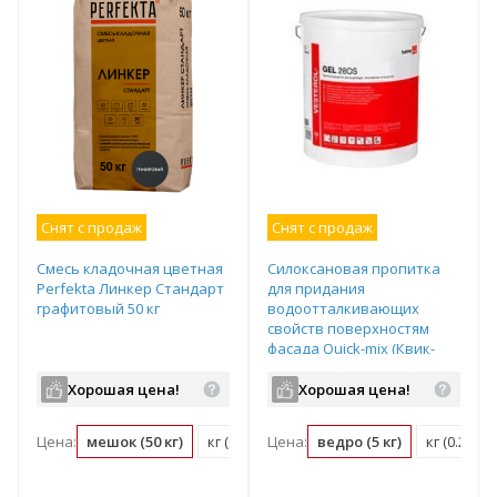
Снят с продаж
Снят с продаж
Смесь кладочная цветная
Силоксановая пропитка
Perfekta Линкер Стандарт
для придания
графитовый 50 кг
водоотталкивающих
свойств поверхностям
фасада Quick-mix (Квик-
микс) Vesterol 5i Gel280,
цвет: - (ведро 5кг),
Хорошая цена!
Хорошая цена!
арт.72014
Цена:
мешок (50 кг)
кг (0.02 мешок)
Цена:
ведро (5 кг)
кг (0.2 ве