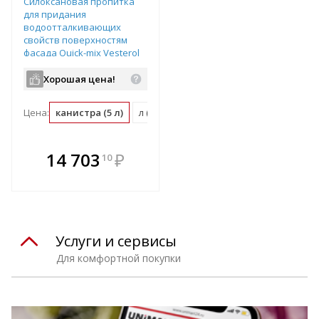
Силоксановая пропитка
для придания
водоотталкивающих
свойств поверхностям
фасада Quick-mix Vesterol
SSW 18OS цвет: - Канистра
5л, арт.72012
Хорошая цена!
Цена:
канистра (5 л)
л (0.2 канистра)
В комплекте
14 703
₽
10
е!
всегда выгоднее!
т
Подобрать комплект
Услуги и сервисы
Для комфортной покупки