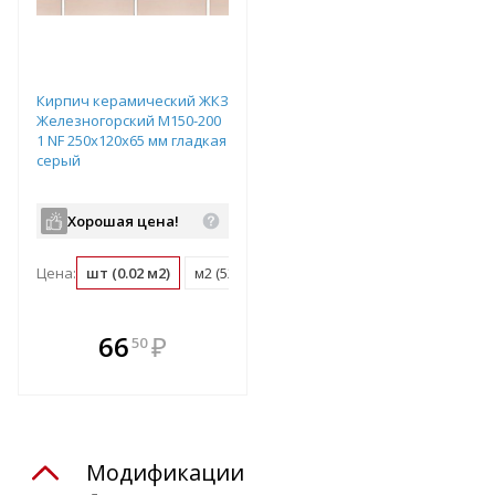
Кирпич керамический ЖКЗ
Железногорский М150-200
1 NF 250х120х65 мм гладкая
серый
Хорошая цена!
Цена:
шт (0.02 м2)
м2 (52 шт)
поддон (480 шт)
В комплекте
66
₽
50
е!
всегда выгоднее!
т
Подобрать комплект
Модификации