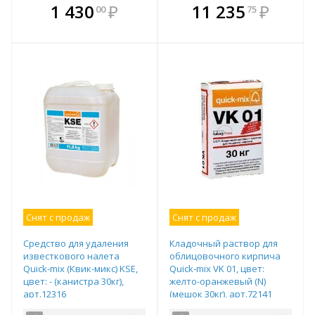
В комплекте
В комплекте
1 430
₽
11 235
₽
00
75
е!
всегда выгоднее!
всегда выгоднее!
в
т
Подобрать комплект
Подобрать комплект
Снят с продаж
Снят с продаж
Средство для удаления
Кладочный раствор для
известкового налета
облицовочного кирпича
Quick-mix (Квик-микс) KSE,
Quick-mix VK 01, цвет:
цвет: - (канистра 30кг),
желто-оранжевый (N)
арт.12316
(мешок 30кг), арт.72141