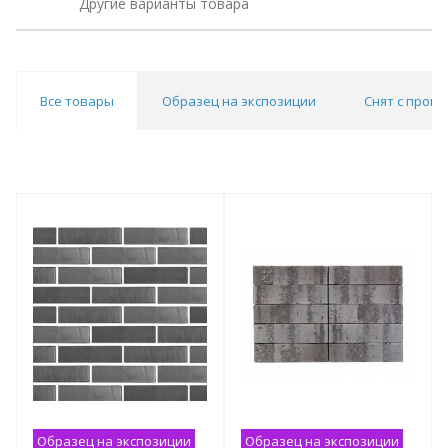
Другие варианты товара
Все товары
Образец на экспозиции
Снят с прои
Образец на экспозиции
Образец на экспозиции