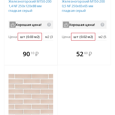
Железногорский М150-200
Железногорский М150-200
1,4 NF 250х120х88 мм
0,5 NF 250х65х65 мм
гладкая серый
гладкая серый
Хорошая цена!
Хорошая цена!
Цена:
шт (0.03 м2)
м2 (38 шт)
Цена:
поддон (352 шт)
шт (0.02 м2)
м2 (52 шт)
В комплекте
В комплекте
90
₽
52
₽
10
60
е!
всегда выгоднее!
всегда выгоднее!
в
т
Подобрать комплект
Подобрать комплект