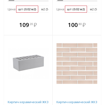
Цена:
шт (0.02 м2)
м2 (50 шт)
Цена:
поддон (480 шт)
шт (0.02 м2)
м2 (50 шт)
В комплекте
В комплекте
109
₽
100
₽
20
80
е!
всегда выгоднее!
всегда выгоднее!
в
т
Подобрать комплект
Подобрать комплект
Кирпич керамический ЖКЗ
Кирпич керамический ЖКЗ