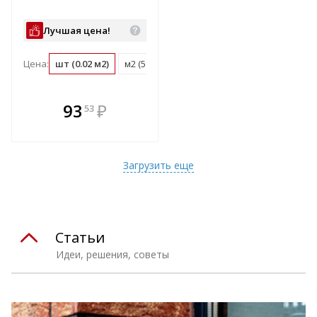
Лучшая цена!
Цена:
шт (0.02 м2)
м2 (51 шт)
поддон (480 шт)
В комплекте
93
₽
53
е!
всегда выгоднее!
т
Подобрать комплект
Загрузить еще
Статьи
Идеи, решения, советы