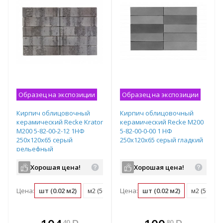
Образец на экспозиции
Образец на экспозиции
Кирпич облицовочный
Кирпич облицовочный
керамический Recke Krator
керамический Recke М200
М200 5-82-00-2-12 1НФ
5-82-00-0-00 1 НФ
250х120х65 серый
250х120х65 серый гладкий
рельефный
Хорошая цена!
Хорошая цена!
Цена:
шт (0.02 м2)
м2 (50 шт)
Цена:
поддон (480 шт)
шт (0.02 м2)
м2 (50 шт)
В комплекте
В комплекте
40
80