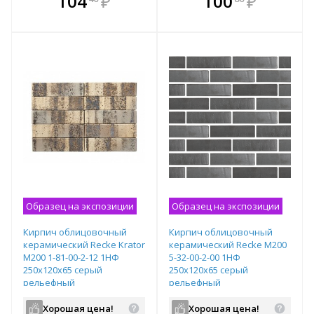
104
₽
100
₽
е!
всегда выгоднее!
всегда выгоднее!
в
т
Подобрать комплект
Подобрать комплект
Образец на экспозиции
Образец на экспозиции
Кирпич облицовочный
Кирпич облицовочный
керамический Recke Krator
керамический Recke М200
М200 1-81-00-2-12 1НФ
5-32-00-2-00 1НФ
250х120х65 серый
250х120х65 серый
рельефный
рельефный
Хорошая цена!
Хорошая цена!