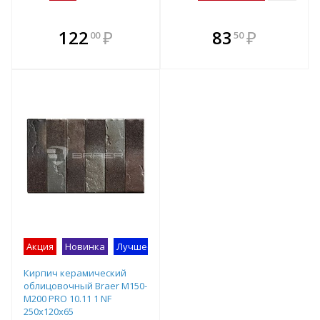
В комплекте
В комплекте
122
₽
83
₽
00
50
е!
всегда выгоднее!
всегда выгоднее!
в
т
Подобрать комплект
Подобрать комплект
Акция
Новинка
Лучшее предложение
Кирпич керамический
облицовочный Braer M150-
M200 PRO 10.11 1 NF
250x120x65