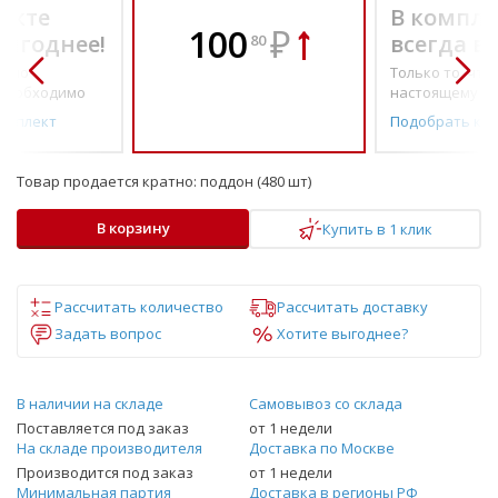
екте
В компле
100
₽
выгоднее!
всегда в
80
о по-
Только то, что 
необходимо
настоящему н
омплект
Подобрать ко
Товар продается кратно:
поддон (480 шт)
В корзину
Купить в 1 клик
Рассчитать количество
Рассчитать доставку
Задать вопрос
Хотите выгоднее?
В наличии на складе
Самовывоз со склада
Поставляется под заказ
от 1 недели
На складе производителя
Доставка по Москве
Производится под заказ
от 1 недели
Минимальная партия
Доставка в регионы РФ