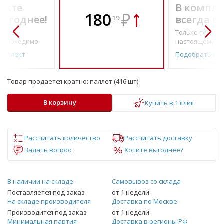
екте
В компле
180
₽
выгоднее!
всегда в
19
о по-
Только то, что 
необходимо
настоящему н
омплект
Подобрать ко
Товар продается кратно:
паллет (416 шт)
В корзину
Купить в 1 клик
Рассчитать количество
Рассчитать доставку
Задать вопрос
Хотите выгоднее?
В наличии на складе
Самовывоз со склада
Поставляется под заказ
от 1 недели
На складе производителя
Доставка по Москве
Производится под заказ
от 1 недели
Минимальная партия
Доставка в регионы РФ