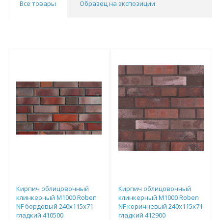
Все товары
Образец на экспозиции
Кирпич облицовочный
Кирпич облицовочный
клинкерный М1000 Roben
клинкерный М1000 Roben
NF бордовый 240х115х71
NF коричневый 240х115х71
гладкий 410500
гладкий 412900