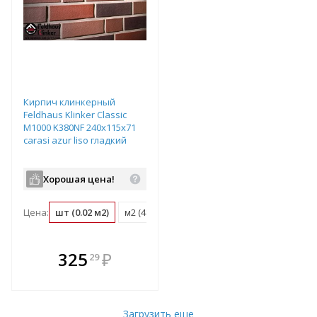
Кирпич клинкерный
Feldhaus Klinker Classic
М1000 K380NF 240х115х71
carasi azur liso гладкий
Хорошая цена!
Цена:
шт (0.02 м2)
м2 (48 шт)
паллет (416 шт)
В комплекте
325
₽
29
е!
всегда выгоднее!
т
Подобрать комплект
Загрузить еще