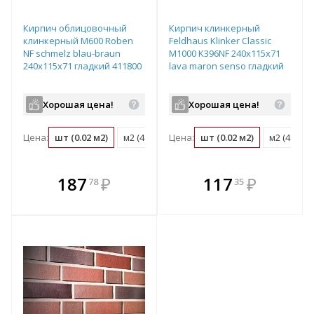
Кирпич облицовочный
Кирпич клинкерный
клинкерный М600 Roben
Feldhaus Klinker Classic
NF schmelz blau-braun
М1000 K396NF 240х115х71
240х115х71 гладкий 411800
lava maron senso гладкий
Хорошая цена!
Хорошая цена!
Цена:
шт (0.02 м2)
м2 (48 шт)
Цена:
паллет (416 шт)
шт (0.02 м2)
м2 (48 шт)
В комплекте
В комплекте
187
₽
117
₽
78
35
е!
всегда выгоднее!
всегда выгоднее!
в
т
Подобрать комплект
Подобрать комплект