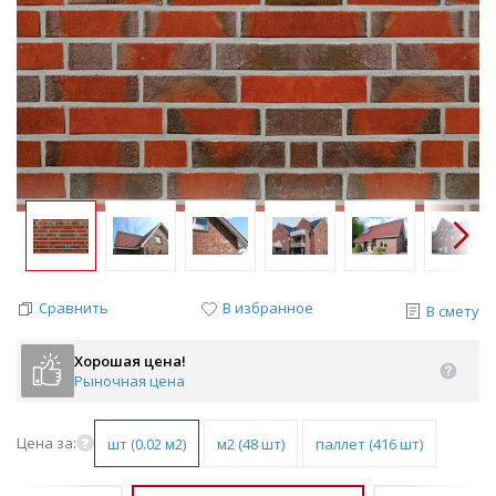
Сравнить
В избранное
В смету
Хорошая цена!
Рыночная цена
Цена за:
шт (0.02 м2)
м2 (48 шт)
паллет (416 шт)