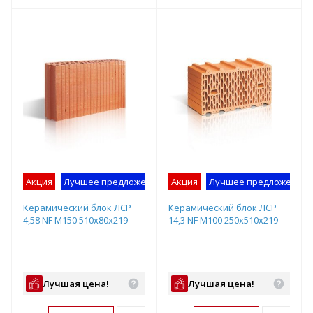
т
Подобрать комплект
Подобрать комплект
Акция
Лучшее предложение
Акция
Лучшее предложение
Керамический блок ЛСР
Керамический блок ЛСР
4,58 NF М150 510х80х219
14,3 NF М100 250х510х219
Лучшая цена!
Лучшая цена!