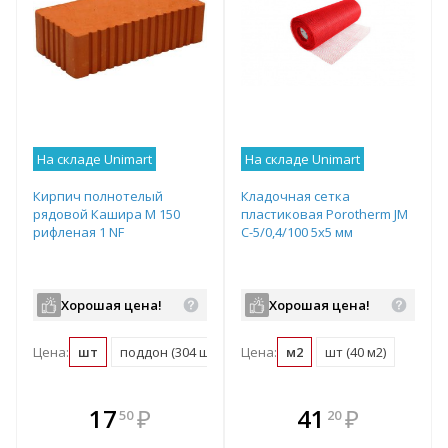
На складе Unimart
На складе Unimart
Кирпич полнотелый
Кладочная сетка
рядовой Кашира М 150
пластиковая Porotherm JM
рифленая 1 NF
C-5/0,4/100 5х5 мм
Хорошая цена!
Хорошая цена!
Цена:
шт
поддон (304 шт)
Цена:
м2
шт (40 м2)
В комплекте
В комплекте
17
₽
41
₽
50
20
е!
всегда выгоднее!
всегда выгоднее!
в