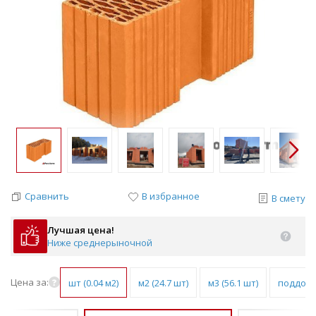
Сравнить
В избранное
В смету
Лучшая цена!
Ниже среднерыночной
Цена за:
шт (0.04 м2)
м2 (24.7 шт)
м3 (56.1 шт)
поддон (