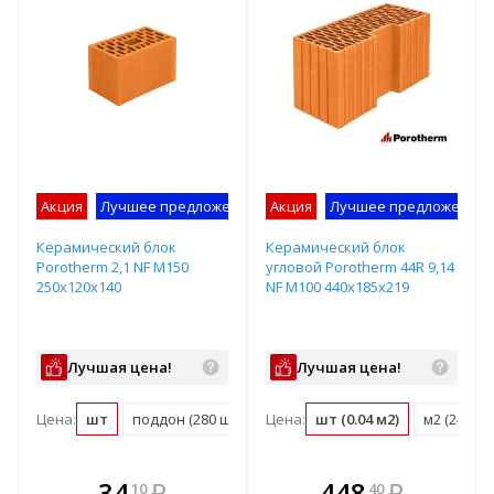
Акция
Лучшее предложение
Акция
Лучшее предложение
Керамический блок
Керамический блок
Porotherm 2,1 NF М150
угловой Porotherm 44R 9,14
250x120x140
NF М100 440x185x219
Лучшая цена!
Лучшая цена!
Цена:
шт
поддон (280 шт)
Цена:
шт (0.04 м2)
м2 (24.7 ш
В комплекте
В комплекте
34
₽
448
₽
10
40