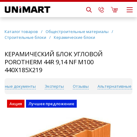
Каталог товаров
/
Общестроительные материалы
/
Строительные блоки
/
Керамические блоки
КЕРАМИЧЕСКИЙ БЛОК УГЛОВОЙ
POROTHERM 44R 9,14 NF М100
440X185X219
лезные документы
Эксперты
Отзывы
Альтернативные т
Акция
Лучшее предложение