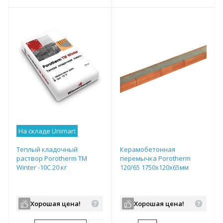
т
Подобрать комплект
Подобрать комплект
На складе Unimart
Теплый кладочный
Керамобетонная
раствор Porotherm TM
перемычка Porotherm
Winter -10C 20 кг
120/65 1750х120х65мм
Хорошая цена!
Хорошая цена!