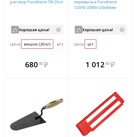
раствор Porotherm TM 20 кг
перемычка Porotherm
120/65 2000х120х65мм
Хорошая цена!
Хорошая цена!
Цена:
мешок (20 кг)
кг (0.05 мешок)
Цена:
шт
В комплекте
В комплекте
680
₽
1 012
₽
40
80
е!
всегда выгоднее!
всегда выгоднее!
в
т
Подобрать комплект
Подобрать комплект