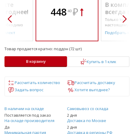
екте
В компле
448
₽
выгоднее!
всегда в
40
о по-
Только то, что 
необходимо
настоящему н
омплект
Подобрать ко
Товар продается кратно:
поддон (72 шт)
В корзину
Купить в 1 клик
Рассчитать количество
Рассчитать доставку
Задать вопрос
Хотите выгоднее?
В наличии на складе
Самовывоз со склада
Поставляется под заказ
2 дня
На складе производителя
Доставка по Москве
Да
2 дня
Минимальная партия
Доставка в регионы РФ