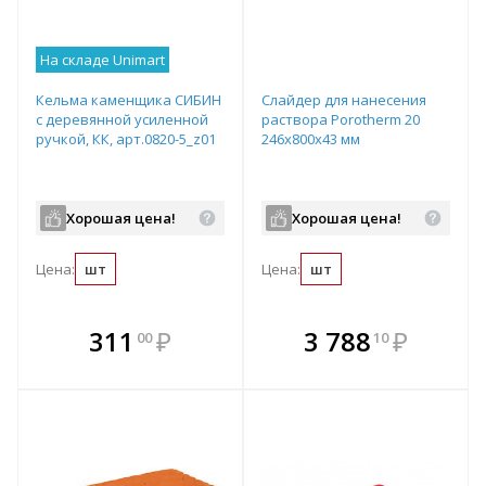
На складе Unimart
Кельма каменщика СИБИН
Слайдер для нанесения
с деревянной усиленной
раствора Porotherm 20
ручкой, КК, арт.0820-5_z01
246х800х43 мм
Хорошая цена!
Хорошая цена!
Цена:
шт
Цена:
шт
В комплекте
В комплекте
311
₽
3 788
₽
00
10
е!
всегда выгоднее!
всегда выгоднее!
в
т
Подобрать комплект
Подобрать комплект