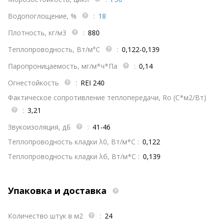
Водопоглощение, %
:
18
Плотность, кг/м3
:
880
Теплопроводность, Вт/м°С
:
0,122-0,139
Паропроницаемость, мг/м*ч*Па
:
0,14
Огнестойкость
:
REI 240
Фактическое сопротивление теплопередачи, Ro (С*м2/Вт)
:
3,21
Звукоизоляция, дБ
:
41-46
Теплопроводность кладки λ0, Вт/м*С :
0,122
Теплопроводность кладки λб, Вт/м*С :
0,139
Упаковка и доставка
Количество штук в м2
:
24