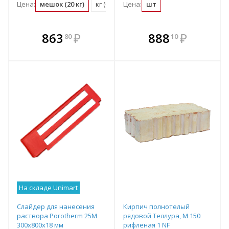
Цена:
мешок (20 кг)
кг (0.05 мешок)
Цена:
шт
В комплекте
В комплекте
863
₽
888
₽
80
10
е!
всегда выгоднее!
всегда выгоднее!
в
т
Подобрать комплект
Подобрать комплект
На складе Unimart
Слайдер для нанесения
Кирпич полнотелый
раствора Porotherm 25M
рядовой Теллура, М 150
300х800х18 мм
рифленая 1 NF