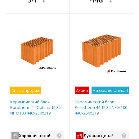
е!
всегда выгоднее!
всегда выгоднее!
в
т
Подобрать комплект
Подобрать комплект
Снят с продаж
Акция
На складе Unimart
Лу
Керамический блок
Керамический блок
Porotherm 44 Optima 12,35
Porotherm 44 12,35 NF М100
NF М100 440x250x219
440x250x219
Хорошая цена!
Лучшая цена!